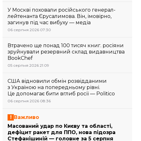
У Москві поховали російського генерал-
лейтенанта Єрусалимова. Він, імовірно,
загинув під час вибуху — медіа
06 серпня 2026 07:30
Втрачено ще понад 100 тисяч книг. росіяни
зруйнували резервний склад видавництва
BookChef
05 серпня 2026 21:09
США відновили обмін розвідданими
з Україною на попередньому рівні.
Це допомагає бити вглиб росії — Politico
06 серпня 2026 08:36
Важливо
Масований удар по Києву та області,
дефіцит ракет для ППО, нова підозра
Стефанішиній — головне за 5 серпня