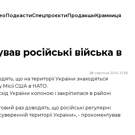
ео
Подкасти
Спецпроєкти
Продакшн
Крамниця
вав російські війська в
28 серпня 2014 21:36
ять, що на території України знаходяться
у Місії США в НАТО.
хід України колоною і закріпилася в районі
говий раз доводять, що російські регулярні
суверенній території України», - прокоментував