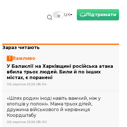
Підтримати
UK
Зараз читають
Важливо
У Балаклії на Харківщині російська атака
вбила трьох людей. Били й по інших
містах, є поранені
06 серпня 2026 08:04
«Шлях родин іноді навіть важчий, ніж у
хлопців у полоні». Мама трьох дітей,
дружина військового й керівниця
Коордштабу
06 серпня 2026 08:00