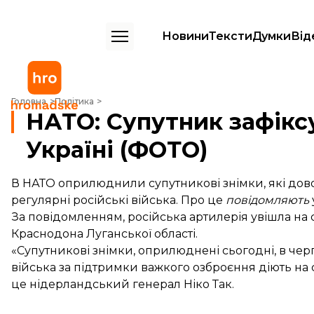
Новини
Тексти
Думки
Від
НАТО: Супутник зафіксував російські війська в Україні (ФОТО)
Головна
Політика
НАТО: Супутник зафіксу
Україні (ФОТО)
В НАТО оприлюднили супутникові знімки, які довод
регулярні російські війська. Про це
повідомляють
За повідомленням, російська артилерія увішла на с
Краснодона Луганської області.
«Супутникові знімки, оприлюднені сьогодні, в чер
війська за підтримки важкого озброєння діють на 
це нідерландський генерал Ніко Так.