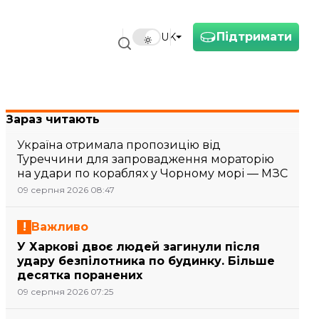
Підтримати
UK
Зараз читають
Україна отримала пропозицію від
Туреччини для запровадження мораторію
на удари по кораблях у Чорному морі — МЗС
09 серпня 2026 08:47
Важливо
У Харкові двоє людей загинули після
удару безпілотника по будинку. Більше
десятка поранених
09 серпня 2026 07:25