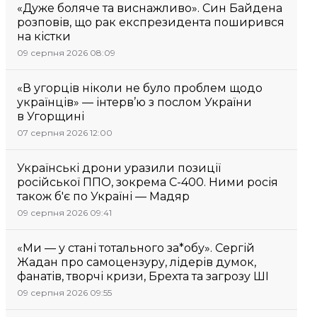
«Дуже боляче та виснажливо». Син Байдена
розповів, що рак експрезидента поширився
на кістки
09 серпня 2026 08:09
«В угорців ніколи не було проблем щодо
українців» — інтерв’ю з послом України
в Угорщині
07 серпня 2026 12:00
Українські дрони уразили позиції
російської ППО, зокрема С-400. Ними росія
також б'є по Україні — Мадяр
09 серпня 2026 09:41
«Ми — у стані тотального за*обу». Сергій
Жадан про самоцензуру, лідерів думок,
фанатів, творчі кризи, Брехта та загрозу ШІ
09 серпня 2026 09:55