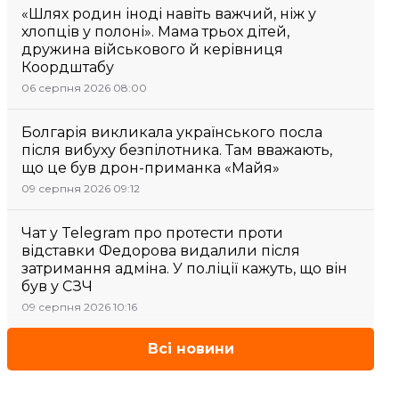
«Шлях родин іноді навіть важчий, ніж у
хлопців у полоні». Мама трьох дітей,
дружина військового й керівниця
Коордштабу
06 серпня 2026 08:00
Болгарія викликала українського посла
після вибуху безпілотника. Там вважають,
що це був дрон-приманка «Майя»
09 серпня 2026 09:12
Чат у Telegram про протести проти
відставки Федорова видалили після
затримання адміна. У по.ліції кажуть, що він
був у СЗЧ
09 серпня 2026 10:16
Всі новини