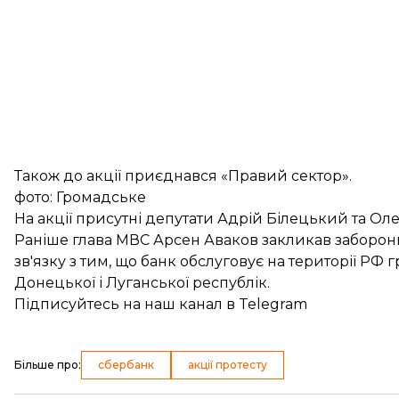
Також до акції приєднався «Правий сектор».
фото: Громадське
На акції присутні депутати Адрій Білецький та Ол
Раніше глава МВС Арсен Аваков закликав
заборон
зв'язку з тим, що банк обслуговує на території Р
Донецької і Луганської республік.
Підписуйтесь на
наш канал
в Telegram
Більше про
:
сбербанк
акції протесту