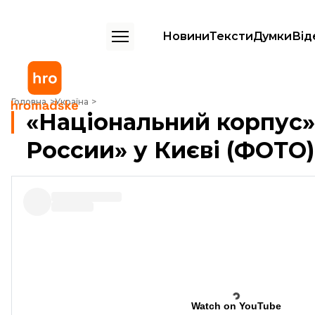
Новини
Тексти
Думки
Від
«Національний корпус» замурував «Сбербанк России» у Києві (ФОТ
Головна
Україна
«Національний корпус»
России» у Києві (ФОТО)
Watch on YouTube