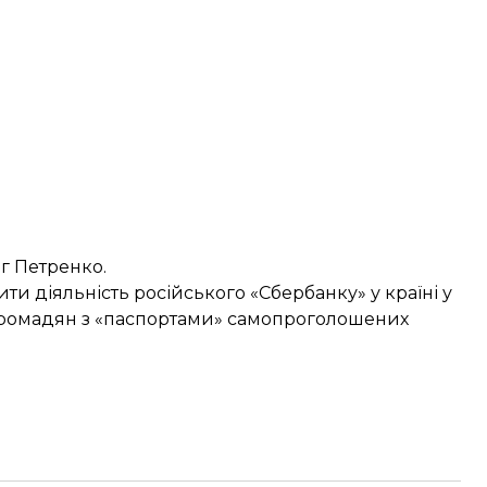
ег Петренко.
ити діяльність російського «Сбербанку»
у країні у
Ф громадян з «паспортами» самопроголошених