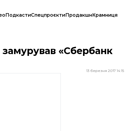
ео
Подкасти
Спецпроєкти
Продакшн
Крамниця
О)
 замурував «Сбербанк
13 березня 2017 14:15