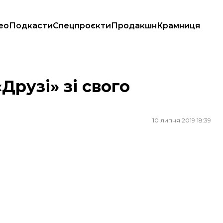
ео
Подкасти
Спецпроєкти
Продакшн
Крамниця
«Друзі» зі свого
10 липня 2019 18:39