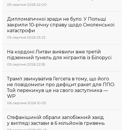
05 серпня 2026 22:00
Дипломатичної зради не було. У Польщі
закрили 10-річну справу щодо Смоленської
катастрофи
05 серпня 2026 23:22
На кордоні Литви виявили вже третій
підземний тунель для мігрантів із Білорусі
05 серпня 2026 22:55
Трамп звинуватив Гегсета в тому, що його
не повідомили про дефіцит ракет для ППО.
Той перекинув це на свого заступника —
WP
06 серпня 2026 10:05
Стефанішиній обрали запобіжний захід
у вигляді застави в 6 мільйонів гривень
06 серпня 2026 09:43