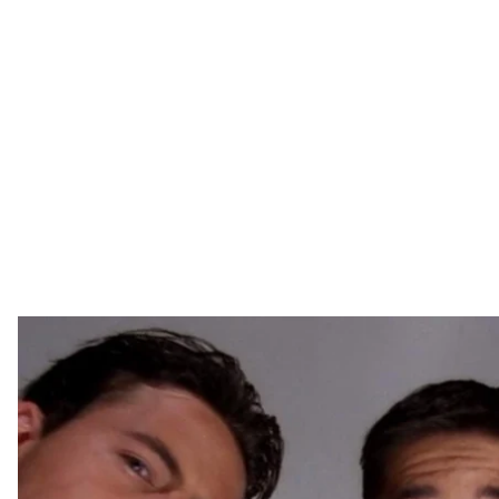
Скріншот з се
Представники стрімінгового сервісу Netflix офіці
приберуть з платформи. У 2020 році його видалять 
Про це компанія
заявила
на офіційній сторінці Netfl
Причиною рішення є те, що серіал належить кіноко
сплачувати за ліцензію на транслювання «Друзів».
Ще у 2017 році представники компанії обмірковува