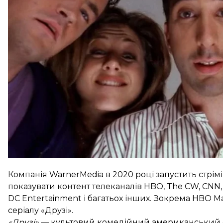
платформи. Однак тоді тисячі прихильників серіа
рішення. У Netflix дослухались до підписників сайт
Компанія WarnerMedia в 2020 році
запустить
стрім
показувати контент телеканалів HBO, The CW, CNN, 
DC Entertainment і багатьох інших. Зокрема HBO Ma
серіалу «Друзі».
«Друзі»
— культовий комедійний американський сер