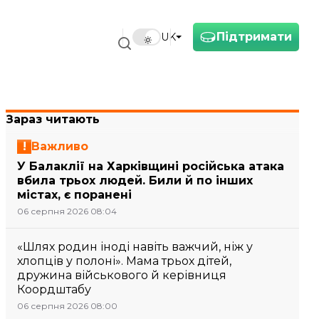
Підтримати
UK
Зараз читають
Важливо
У Балаклії на Харківщині російська атака
вбила трьох людей. Били й по інших
містах, є поранені
06 серпня 2026 08:04
«Шлях родин іноді навіть важчий, ніж у
хлопців у полоні». Мама трьох дітей,
дружина військового й керівниця
Коордштабу
06 серпня 2026 08:00