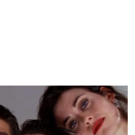
ріалу «Друзі»
йно заявили, що культовий серіал 90—их «Друзі»
із каталогу.
ix у Twitter.
мпанії WarnerMedia, тому Netflix повинен
ли питання видалення серіалу зі своєї