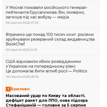
У Москві поховали російського генерал-
лейтенанта Єрусалимова. Він, імовірно,
загинув під час вибуху — медіа
06 серпня 2026 07:30
Втрачено ще понад 100 тисяч книг. росіяни
зруйнували резервний склад видавництва
BookChef
05 серпня 2026 21:09
США відновили обмін розвідданими
з Україною на попередньому рівні.
Це допомагає бити вглиб росії — Politico
06 серпня 2026 08:36
Важливо
Масований удар по Києву та області,
дефіцит ракет для ППО, нова підозра
Стефанішиній — головне за 5 серпня