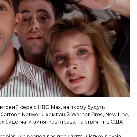
лу звернулись з проханням відтермінувати це
у, але це обійшлось їм у 100 мільйонів доларів.
інговий сервіс HBO Max, на якому будуть
Cartoon Network, компаній Warner Bros., New Line,
x буде мати виняткові права, на стрімінг в США
іал, що розповідає про життя шістьох друзів.