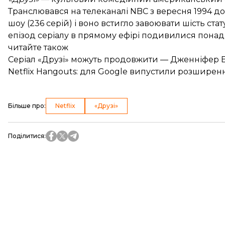
Транслювався на телеканалі NBC з вересня 1994 до 
шоу (236 серій) і воно встигло завоювати шість ста
епізод серіалу в прямому ефірі подивилися понад 
читайте також
Серіал «Друзі» можуть продовжити — Дженніфер Е
Netflix Hangouts: для Google випустили розширенн
Більше про
:
Netflix
«Друзі»
Поділитися
: