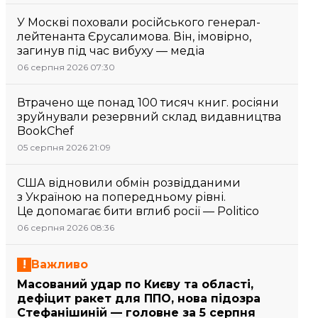
У Москві поховали російського генерал-
лейтенанта Єрусалимова. Він, імовірно,
загинув під час вибуху — медіа
06 серпня 2026 07:30
Втрачено ще понад 100 тисяч книг. росіяни
зруйнували резервний склад видавництва
BookChef
05 серпня 2026 21:09
США відновили обмін розвідданими
з Україною на попередньому рівні.
Це допомагає бити вглиб росії — Politico
06 серпня 2026 08:36
Важливо
Масований удар по Києву та області,
дефіцит ракет для ППО, нова підозра
Стефанішиній — головне за 5 серпня