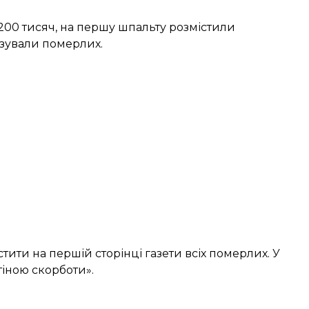
 200 тисяч, на першу шпальту розмістили
зували померлих.
тити на першій сторінці газети всіх померлих. У
тіною скорботи».