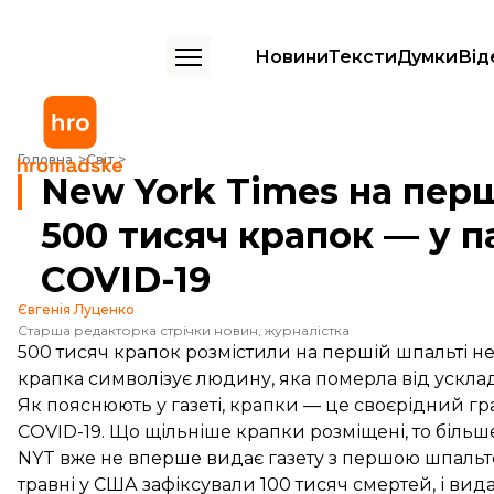
Новини
Тексти
Думки
Від
New York Times на першій шпальті надрукувала 500 тисяч крапок — 
Головна
Світ
New York Times на пер
500 тисяч крапок — у п
COVID-19
Євгенія Луценко
Старша редакторка стрічки новин, журналістка
500 тисяч крапок розмістили на першій шпальті не
крапка символізує людину, яка померла від ускла
Як
пояснюють
у газеті, крапки — це своєрідний гр
COVID-19. Що щільніше крапки розміщені, то більше
NYT вже не вперше видає газету з першою шпальтою
травні у США зафіксували 100 тисяч смертей, і ви