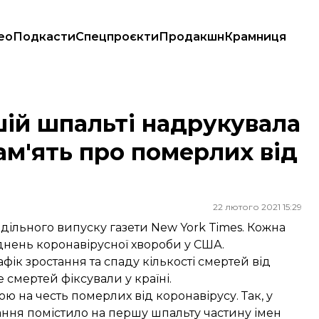
ео
Подкасти
Спецпроєкти
Продакшн
Крамниця
у пам'ять про померлих від COVID-19
шій шпальті надрукувала
ам'ять про померлих від
22 лютого 2021 15:29
дільного випуску газети New York Times. Кожна
днень коронавірусної хвороби у США.
афік зростання та спаду кількості смертей від
 смертей фіксували у країні.
 на честь померлих від коронавірусу. Так, у
дання
помістило на першу шпальту
частину імен