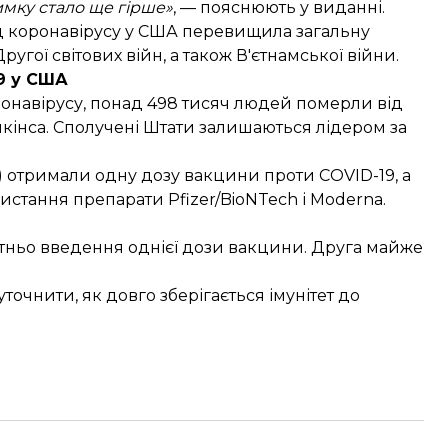
зимку стало ще гірше»
, — пояснюють у виданні.
від коронавірусу у США перевищила загальну
ругої світових війн, а також В'єтнамської війни.
9 у США
ронавірусу, понад 498 тисяч людей померли від
пкінса. Сполучені Штати залишаються лідером за
%) отримали одну дозу вакцини проти COVID-19, а
ористання препарати Pfizer/BioNTech і Moderna.
атньо введення однієї дози вакцини. Друга майже
чнити, як довго зберігається імунітет до