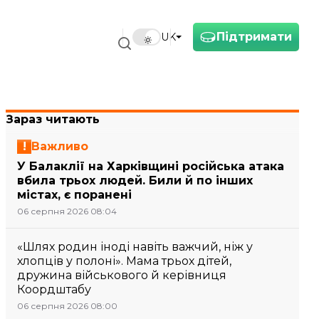
Підтримати
UK
Зараз читають
Важливо
У Балаклії на Харківщині російська атака
вбила трьох людей. Били й по інших
містах, є поранені
06 серпня 2026 08:04
«Шлях родин іноді навіть важчий, ніж у
хлопців у полоні». Мама трьох дітей,
дружина військового й керівниця
Коордштабу
06 серпня 2026 08:00