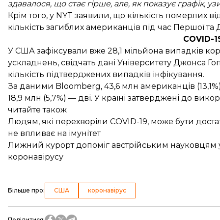
здавалося, що стає гірше, але, як показує графік, у
Крім того, у NYT заявили, що кількість померлих 
кількість загиблих американців під час Першої та Д
COVID-1
У США
зафіксували
вже 28,1 мільйона випадків ко
ускладнень, свідчать дані Університету Джонса Го
кількість підтверджених випадків інфікування.
За
даними
Bloomberg, 43,6 млн американців (13,1
18,9 млн (5,7%) — дві. У країні затверджені до вик
читайте також
Людям, які перехворіли COVID-19, може бути дост
не впливає на імунітет
Лижний курорт допоміг австрійським науковцям уто
коронавірусу
Більше про
:
США
коронавірус
Поділитися
: