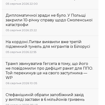
05 серпня 2026 22:00
Дипломатичної зради не було. У Польщі
закрили 10-річну справу щодо Смоленської
катастрофи
05 серпня 2026 23:22
На кордоні Литви виявили вже третій
підземний тунель для мігрантів із Білорусі
05 серпня 2026 22:55
Трамп звинуватив Гегсета в тому, що його
не повідомили про дефіцит ракет для ППО.
Той перекинув це на свого заступника —
WP
06 серпня 2026 10:05
Стефанішиній обрали запобіжний захід
у вигляді застави в 6 мільйонів гривень
06 серпня 2026 09:43