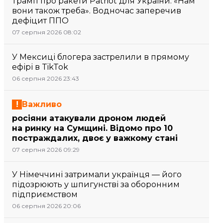
Трамп про ракети Patriot для України: «Нам
вони також треба». Водночас заперечив
дефіцит ППО
07 серпня 2026 08:02
У Мексиці блогера застрелили в прямому
ефірі в TikTok
06 серпня 2026 23:43
Важливо
росіяни атакували дроном людей
на ринку на Сумщині. Відомо про 10
постраждалих, двоє у важкому стані
07 серпня 2026 09:29
У Німеччині затримали українця — його
підозрюють у шпигунстві за оборонним
підприємством
06 серпня 2026 20:06