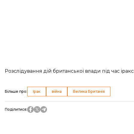
Розслідування дій британської влади під час іраксь
Більше про
:
Ірак
війна
Велика Британія
Поділитися
: