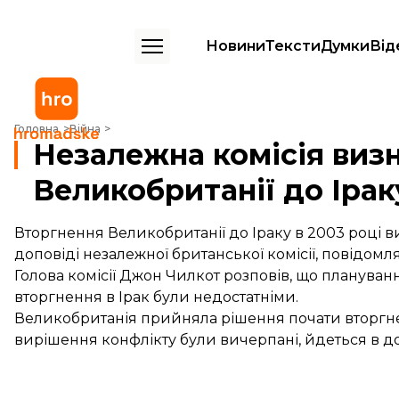
Новини
Тексти
Думки
Від
Незалежна комісія визнала вторгнення Великобританії до Іраку н
Головна
Війна
Незалежна комісія виз
Великобританії до Іра
Вторгнення Великобританії до Іраку в 2003 році 
доповіді незалежної британської комісії,
повідомл
Голова комісії Джон Чилкот розповів, що плануванн
вторгнення в Ірак були недостатніми.
Великобританія прийняла рішення почати вторгнення
вирішення конфлікту були вичерпані, йдеться в до