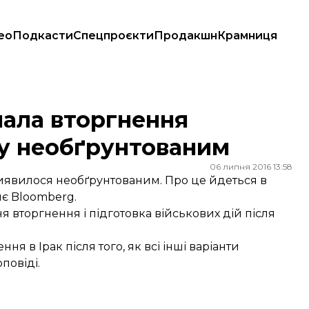
ео
Подкасти
Спецпроєкти
Продакшн
Крамниця
еобґрунтованим
нала вторгнення
ку необґрунтованим
06 липня 2016 13:58
виявилося необґрунтованим. Про це йдеться в
яє
Bloomberg.
я вторгнення і підготовка військових дій після
 в Ірак після того, як всі інші варіанти
повіді.