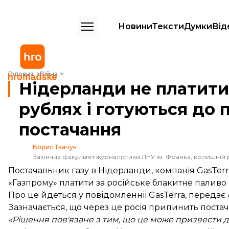
Новини
Тексти
Думки
Від
Нідерланди не платитимуть росії за газ у рублях і готуються до пр
Головна
Війна
Нідерланди не платитим
рублях і готуються до
постачання
Борис Ткачук
Закінчив факультет журналістики ЛНУ ім. Франка, колишній 
Постачальник газу в Нідерланди, компанія GasTer
«Газпрому» платити за російське блакитне паливо 
Про це йдеться у повідомленніі GasTerra, передає 
Зазначається, що через це росія припинить постача
«Рішення пов'язане з тим, що це може призвести до