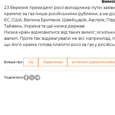
Вимо
23 березня президент росії володимир путін заяв
кремлю за газ лише російськими рублями, а не до
ЄС, США, Велика Британія, Швейцарія, Австрія, Півд
Тайвань, Україна та ще низка держав.
Низка країн
відмовилися
від таких вимог, оскільк
валюті. Проте так відреагували не всі: наприклад
що його країна готова платити росії за газ у російсь
Більше про
:
газ
Нідерланди
російсько-українська війн
Поділитися
: