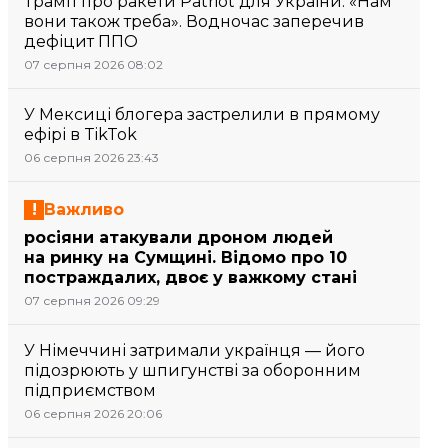
Трамп про ракети Patriot для України: «Нам
вони також треба». Водночас заперечив
дефіцит ППО
07 серпня 2026 08:02
У Мексиці блогера застрелили в прямому
ефірі в TikTok
06 серпня 2026 23:43
Важливо
росіяни атакували дроном людей
на ринку на Сумщині. Відомо про 10
постраждалих, двоє у важкому стані
07 серпня 2026 09:29
У Німеччині затримали українця — його
підозрюють у шпигунстві за оборонним
підприємством
06 серпня 2026 20:06