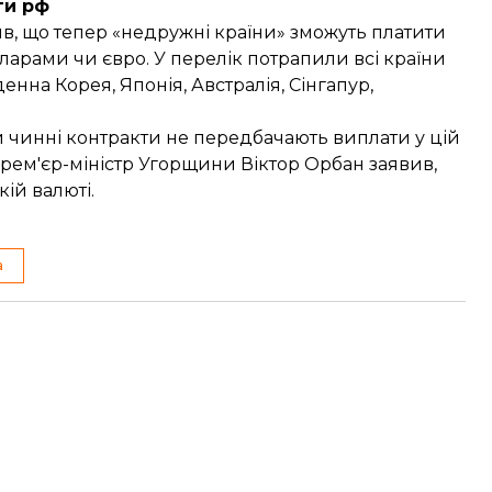
ги рф
ив, що тепер «недружні країни» зможуть платити
ларами чи євро. У перелік потрапили всі країни
енна Корея, Японія, Австралія, Сінгапур,
и чинні контракти не передбачають виплати у цій
, прем'єр-міністр Угорщини Віктор Орбан
заявив
,
кій валюті.
а