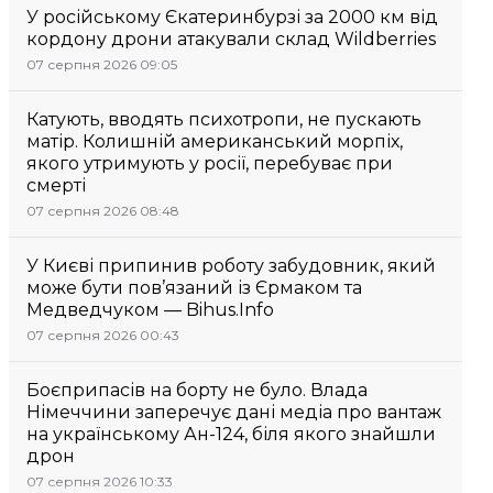
У російському Єкатеринбурзі за 2000 км від
кордону дрони атакували склад Wildberries
07 серпня 2026 09:05
Катують, вводять психотропи, не пускають
матір. Колишній американський морпіх,
якого утримують у росії, перебуває при
смерті
07 серпня 2026 08:48
У Києві припинив роботу забудовник, який
може бути пов’язаний із Єрмаком та
Медведчуком — Bihus.Info
07 серпня 2026 00:43
Боєприпасів на борту не було. Влада
Німеччини заперечує дані медіа про вантаж
на українському Ан-124, біля якого знайшли
дрон
07 серпня 2026 10:33