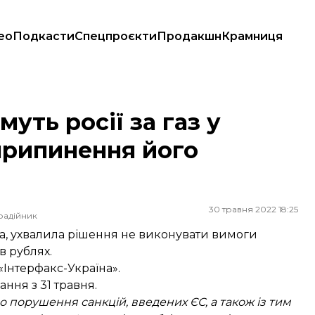
ео
Подкасти
Спецпроєкти
Продакшн
Крамниця
ипинення його постачання
уть росії за газ у
 припинення його
30 травня 2022 18:25
радійник
ra, ухвалила рішення не виконувати вимоги
в рублях.
«Інтерфакс-Україна».
ння з 31 травня.
 порушення санкцій, введених ЄС, а також із тим