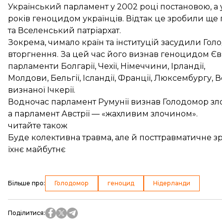
Український парламент у 2002 році постановою, а 
років геноцидом українців. Відтак це зробили ще п
та Вселенський патріархат.
Зокрема, чимало країн та інституцій засудили Го
вторгнення. За цей час його визнав геноцидом
Єв
парламенти
Болгарії
,
Чехії
,
Німеччини
,
Ірландії,
Молдови
,
Бельгії
,
Ісландії
,
Франції
,
Люксембургу
,
В
визнаної Ічкерії
.
Водночас
парламент Румунії
визнав Голодомор зло
а
парламент Австрії
—
«жахливим злочином»
.
читайте також
Буде колективна травма, але й посттравматичне зро
їхнє майбутнє
Більше про
:
Голодомор
геноцид
Нідерланди
Поділитися
: