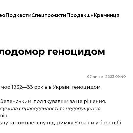
ео
Подкасти
Спецпроєкти
Продакшн
Крамниця
олодомор геноцидом
07 липня 2023 09:40
мор 1932—33 років в Україні геноцидом
Зеленський, подякувавши за це рішення.
едумова справедливості та недопущення
він.
ну та комплексну підтримку України у боротьбі