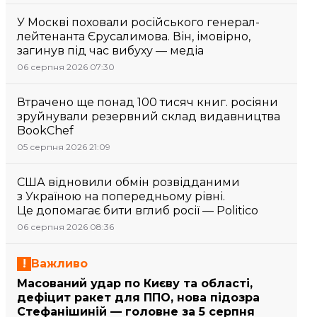
У Москві поховали російського генерал-
лейтенанта Єрусалимова. Він, імовірно,
загинув під час вибуху — медіа
06 серпня 2026 07:30
Втрачено ще понад 100 тисяч книг. росіяни
зруйнували резервний склад видавництва
BookChef
05 серпня 2026 21:09
США відновили обмін розвідданими
з Україною на попередньому рівні.
Це допомагає бити вглиб росії — Politico
06 серпня 2026 08:36
Важливо
Масований удар по Києву та області,
дефіцит ракет для ППО, нова підозра
Стефанішиній — головне за 5 серпня