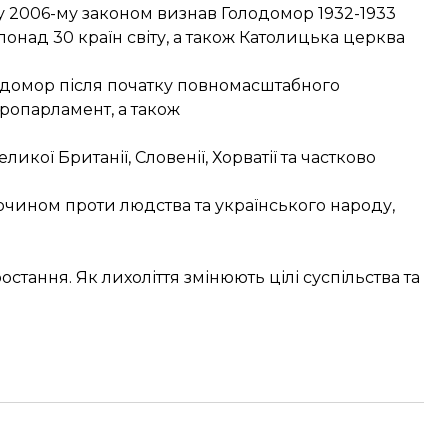
у 2006-му законом визнав Голодомор 1932-1933
онад 30 країн світу, а також Католицька церква
лодомор після початку повномасштабного
ропарламент
, а також
еликої Британії
,
Словенії
,
Хорватії
та
частково
чином проти людства та українського народу,
стання. Як лихоліття змінюють цілі суспільства та