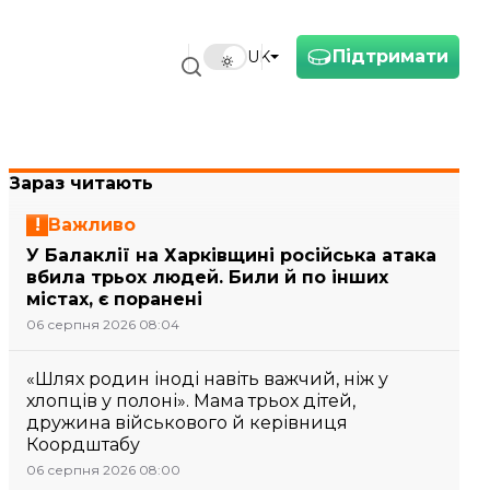
Підтримати
UK
Зараз читають
Важливо
У Балаклії на Харківщині російська атака
вбила трьох людей. Били й по інших
містах, є поранені
06 серпня 2026 08:04
«Шлях родин іноді навіть важчий, ніж у
хлопців у полоні». Мама трьох дітей,
дружина військового й керівниця
Коордштабу
06 серпня 2026 08:00