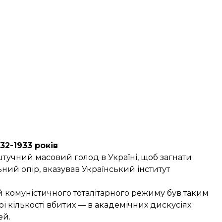
32-1933 років
штучний масовий голод в Україні, щоб загнати
ьний опір,
вказував
Український інститут
й комуністичного тоталітарного режиму був таким
ї кількості вбитих — в академічних дискусіях
ей.