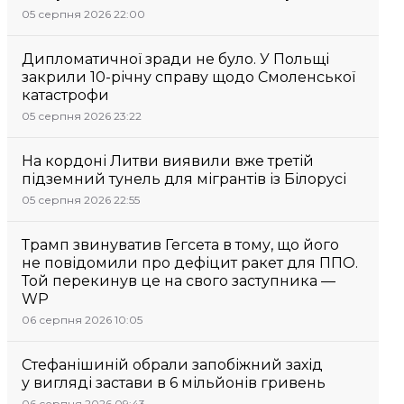
05 серпня 2026 22:00
Дипломатичної зради не було. У Польщі
закрили 10-річну справу щодо Смоленської
катастрофи
05 серпня 2026 23:22
На кордоні Литви виявили вже третій
підземний тунель для мігрантів із Білорусі
05 серпня 2026 22:55
Трамп звинуватив Гегсета в тому, що його
не повідомили про дефіцит ракет для ППО.
Той перекинув це на свого заступника —
WP
06 серпня 2026 10:05
Стефанішиній обрали запобіжний захід
у вигляді застави в 6 мільйонів гривень
06 серпня 2026 09:43