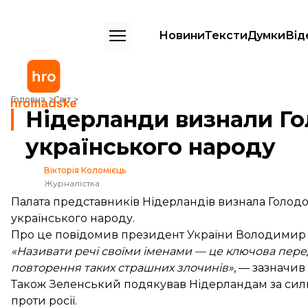
Новини
Тексти
Думки
Від
Нідерланди визнали Голодомор геноцидом українського народу
Головна
Світ
Нідерланди визнали Г
українського народу
Вікторія Коломієць
Журналістка
Палата представників Нідерландів визнала Голодо
українського народу.
Про це
повідомив
президент України Володимир 
«Називати речі своїми іменами — це ключова пер
повторення таких страшних злочинів»
, — зазначив 
Також Зеленський подякував Нідерландам за силь
проти росії.