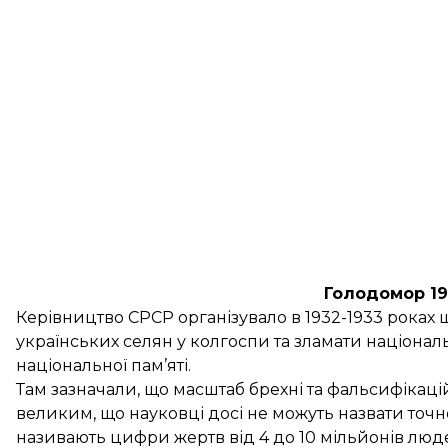
Голодомор 19
Керівництво СРСР організувало в 1932-1933 роках 
українських селян у колгоспи та зламати націонал
національної пам’яті.
Там зазначали, що масштаб брехні та фальсифікаці
великим, що науковці досі не можуть назвати точно
називають цифри жертв від 4 до 10 мільйонів люд