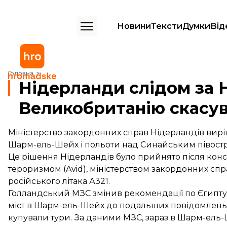
Новини
Тексти
Думки
Від
Нідерланди слідом за Німеччиною, Францією, Великобританію ск
Головна
Нідерланди слідом за 
Великобританію скасу
Міністерство закордонних справ Нідерландів вирі
Шарм-ель-Шейх і польоти над Синайським півостр
Це рішення Нідерландів було прийнято після кон
тероризмом (Avid), міністерством закордонних спра
російського літака А321.
Голландський МЗС змінив рекомендації по Єгипту
міст в Шарм-ель-Шейх до подальших повідомлень. 
купували тури. За даними МЗС, зараз в Шарм-ель