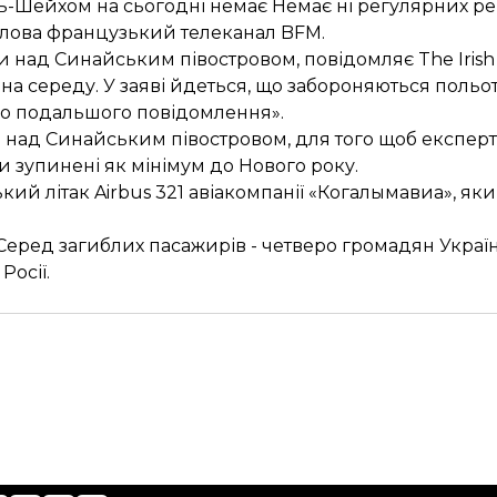
ейхом на сьогодні немає Немає ні регулярних рейсі
го слова французький телеканал BFM.
над Синайським півостровом, повідомляє The Irish 
 на середу. У заяві йдеться, що забороняються польо
«до подальшого повідомлення».
над Синайським півостровом, для того щоб експер
и зупинені як мінімум до Нового року.
ий літак Airbus 321 авіакомпанії «Когалымавиа», яки
. Серед загиблих пасажирів - четверо громадян Украї
Росії.