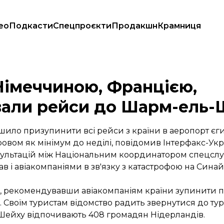
ео
Подкасти
Спецпроєкти
Продакшн
Крамниця
асували рейси до Шарм-ель-Шейху
Німеччиною, Францією,
вали рейси до Шарм-ель-
шило призупинити всі рейси з країни в аеропорт єг
овом як мінімум до неділі, повідомив
Інтерфакс-Укр
сультацій між Національним координатором спецслуж
в і авіакомпаніями в зв'язку з катастрофою на Сина
, рекомендувавши авіакомпаніям країни зупинити п
Своїм туристам відомство радить звернутися до тур
-Шейху відпочивають 408 громадян Нідерландів.