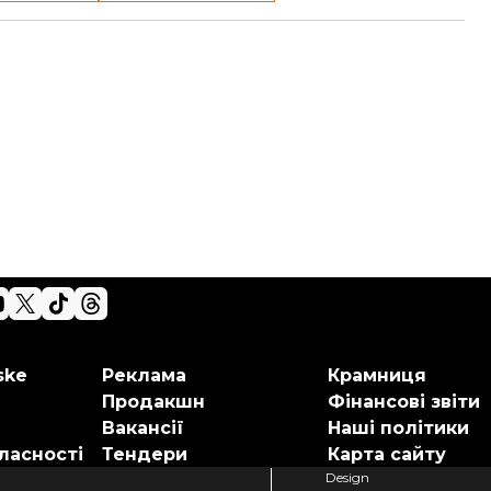
ske
Реклама
Крамниця
Продакшн
Фінансові звіти
Вакансії
Наші політики
ласності
Тендери
Карта сайту
Design