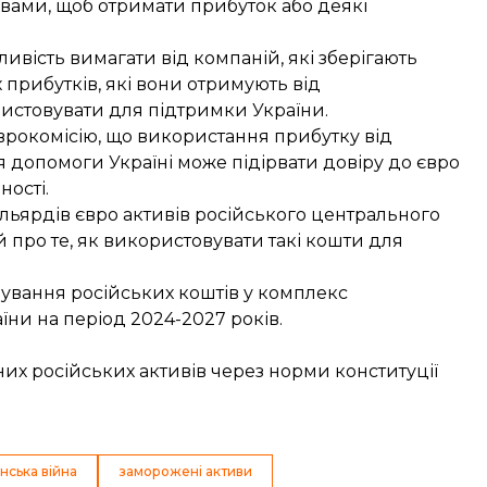
ивами, щоб отримати прибуток або деякі
вість вимагати від компаній, які зберігають
х прибутків, які вони отримують від
ристовувати для підтримки України.
рокомісію, що використання прибутку від
 допомоги Україні може підірвати довіру до євро
ності.
льярдів євро активів російського центрального
 про те, як використовувати такі кошти для
ування російських коштів
у комплекс
ни на період 2024-2027 років.
их російських активів через норми конституції
нська війна
заморожені активи