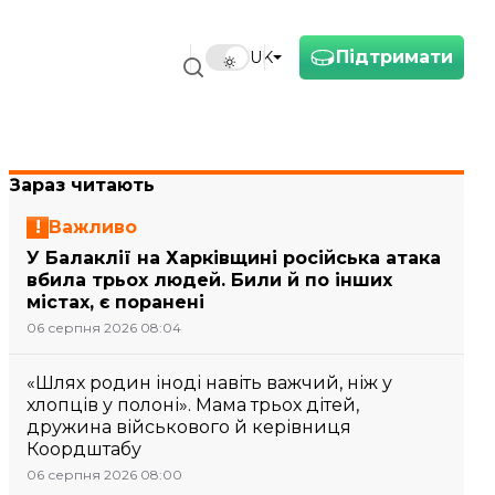
Підтримати
UK
Зараз читають
Важливо
У Балаклії на Харківщині російська атака
вбила трьох людей. Били й по інших
містах, є поранені
06 серпня 2026 08:04
«Шлях родин іноді навіть важчий, ніж у
хлопців у полоні». Мама трьох дітей,
дружина військового й керівниця
Коордштабу
06 серпня 2026 08:00