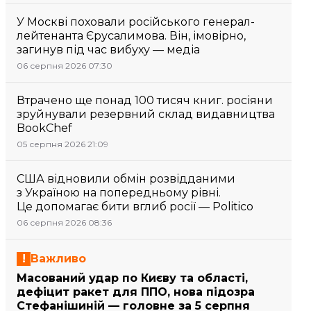
У Москві поховали російського генерал-
лейтенанта Єрусалимова. Він, імовірно,
загинув під час вибуху — медіа
06 серпня 2026 07:30
Втрачено ще понад 100 тисяч книг. росіяни
зруйнували резервний склад видавництва
BookChef
05 серпня 2026 21:09
США відновили обмін розвідданими
з Україною на попередньому рівні.
Це допомагає бити вглиб росії — Politico
06 серпня 2026 08:36
Важливо
Масований удар по Києву та області,
дефіцит ракет для ППО, нова підозра
Стефанішиній — головне за 5 серпня