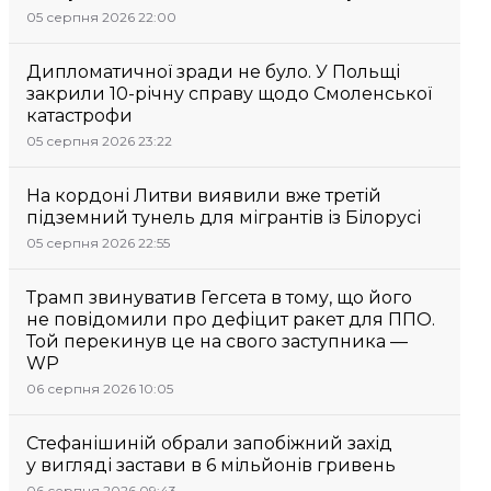
05 серпня 2026 22:00
Дипломатичної зради не було. У Польщі
закрили 10-річну справу щодо Смоленської
катастрофи
05 серпня 2026 23:22
На кордоні Литви виявили вже третій
підземний тунель для мігрантів із Білорусі
05 серпня 2026 22:55
Трамп звинуватив Гегсета в тому, що його
не повідомили про дефіцит ракет для ППО.
Той перекинув це на свого заступника —
WP
06 серпня 2026 10:05
Стефанішиній обрали запобіжний захід
у вигляді застави в 6 мільйонів гривень
06 серпня 2026 09:43