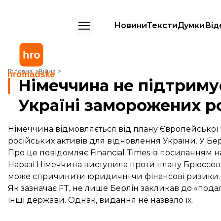
Новини
Тексти
Думки
Від
Німеччина не підтримує план про передачу Україні заморожених ро
Головна
Війна
Німеччина не підтриму
Україні заморожених ро
Німеччина відмовляється від плану Європейської 
російських активів для відновлення України. У Бе
Про це
повідомляє
Financial Times із посиланням 
Наразі Німеччина виступила проти плану Брюссел
може спричинити юридичні чи фінансові ризики.
Як зазначає FT, не лише Берлін закликав до «под
інші держави. Однак, видання не назвало їх.