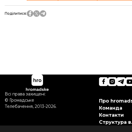
Поділитися
:
Всі права захищені:
©
Громадське
Про hromad
Телебачення
,
2013-2026.
Команда
Контакти
Структура в