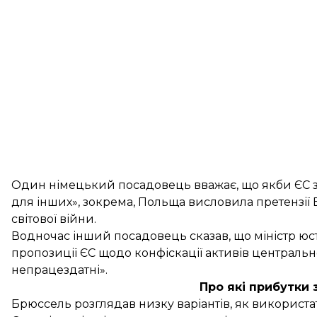
Один німецький посадовець вважає, що якби ЄС за
для інших», зокрема, Польща висловила претензії 
світової війни.
Водночас інший посадовець сказав, що міністр ю
пропозиції ЄС щодо конфіскації активів централь
непрацездатні».
Про які прибутки 
Брюссель розглядав низку варіантів, як використ