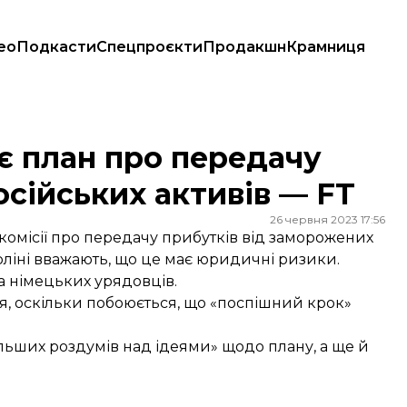
ео
Подкасти
Спецпроєкти
Продакшн
Крамниця
сійських активів — FT
є план про передачу
сійських активів — FT
26 червня 2023 17:56
комісії про передачу прибутків від заморожених
рліні вважають, що це має юридичні ризики.
на німецьких урядовців.
я, оскільки побоюється, що «поспішний крок»
альших роздумів над ідеями» щодо плану, а ще й