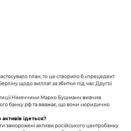
стосувало план, то це створило б «прецедент
Берліну щодо виплат за збитки під час Другої
стиції Німеччини Марко Бушманн вивчив
ного банку рф та вважає, що вони «юридично
з активів ідеться?
ати заморожені активи російського центробанку.