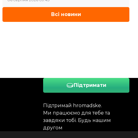
Всі новини
Підтримати
Підтримай hromadske.
Ми працюємо для тебе та
завдяки тобі. Будь нашим
другом