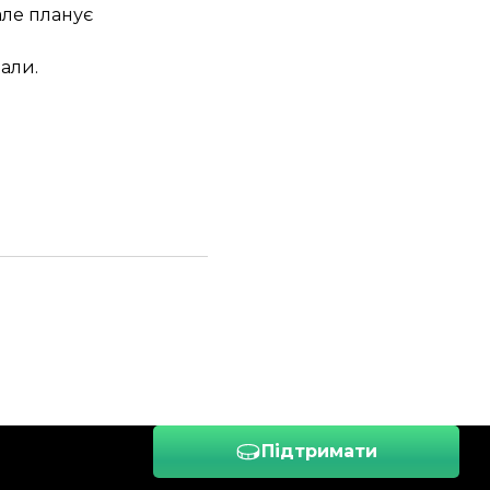
але планує
али.
Підтримати