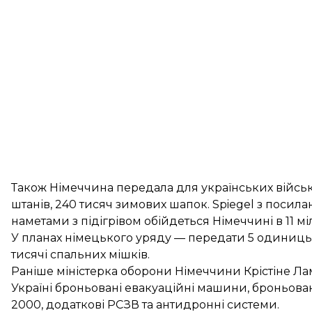
Також Німеччина передала для українських військ
штанів, 240 тисяч зимових шапок. Spiegel з посил
наметами з підігрівом обійдеться Німеччині в 11 мі
У планах німецького уряду — передати 5 одиниць 
тисячі спальних мішків.
Раніше міністерка оборони Німеччини Крістіне Л
Україні броньовані евакуаційні машини, броньован
2000, додаткові РСЗВ та антидронні системи.