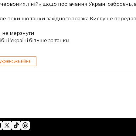
«червоних ліній» щодо постачання Україні озброєнь, 
але поки що танки західного зразка Києву не передав
и не мерзнути
ні Україні більше за танки
українська війна