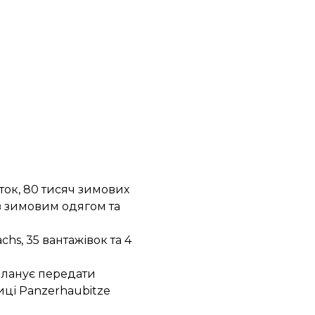
ток, 80 тисяч зимових
із зимовим одягом та
s, 35 вантажівок та 4
 планує передати
иці Panzerhaubitze