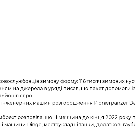
овослужбовців зимову форму: 116 тисяч зимових кур
анням на джерела в уряді
писав
, що пакет допомоги 
льйонів євро.
інженерних машин розгородження Pionierpanzer Dach
амбрехт
розповіла
, що Німеччина до кінця 2022 року
і машини Dingo, мостоукладні танки, додаткові гауб