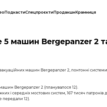
ео
Подкасти
Спецпроєкти
Продакшн
Крамниця
ля ЗСУ
 5 машин Bergepanzer 2 т
вакуаційних машин Bergepanzer 2, понтонні системи
машин Bergepanzer 2 (планувалося 12).
их і середніх мостових систем, 167 тисяч патронів д
е передали 12).