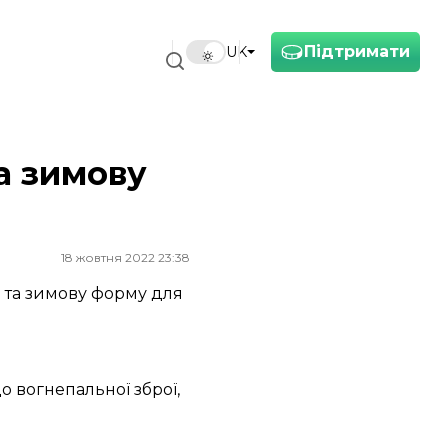
Підтримати
UK
а зимову
18 жовтня 2022 23:38
 та зимову форму для
о вогнепальної зброї,