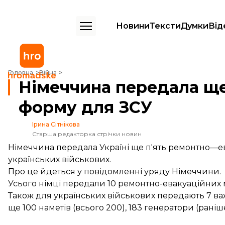
Новини
Тексти
Думки
Від
Німеччина передала ще 5 машин Bergepanzer 2 та зимову форму д
Головна
Війна
Німеччина передала ще
форму для ЗСУ
Ірина Сітнікова
Старша редакторка стрічки новин
Німеччина передала Україні ще п'ять ремонтно—е
українських військових.
Про це
йдеться
у повідомленні уряду Німеччини.
Усього німці передали 10 ремонтно-евакуаційних 
Також для українських військових передають 7 важк
ще 100 наметів (всього 200), 183 генератори (раніш