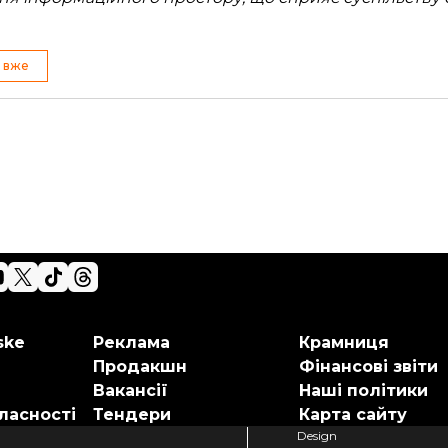
і вже
ske
Реклама
Крамниця
Продакшн
Фінансові звіти
Вакансії
Наші політики
ласності
Тендери
Карта сайту
Design