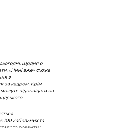
сьогодні. Щодня о
бати. «Нині вже» схоже
ння з
я за кадром. Крім
а можуть відповідати на
мадського.
ується
ж 100 кабельних та
сталого розвитку.