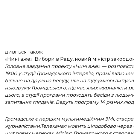
дивіться також
«Нині вже»: Вибори в Раду, новий міністр закордо
Головне завдання проекту «Нині вже» — розповісти 
19:00 у студії Громадського інтерв’ю, прямі включен
більше на дружню бесіду, ніж на підсумкові випус
ньюзруму Громадського, під час яких журналісти ро
цього, в студії програми проходять бесіди з людьми
запитання глядачів. Ведуть програму 14 різних люд
Громадське є першим мультимедійним ЗМІ, створен
журналістами.Телеканал мовить цілодобово через с
цифрових мережах. Місією Громадського є створенн