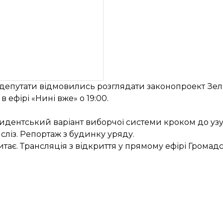
е депутати відмовились розглядати законопроект Зе
 ефірі «Нині вже» о 19:00.
зидентський варіант виборчої системи кроком до уз
 сліз. Репортаж з будинку уряду.
итає. Трансляція з відкриття у прямому ефірі Громадс