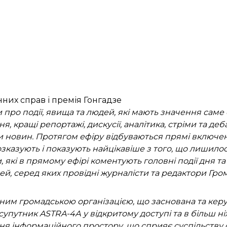
нних справ і премія Гонгадзе
про події, явища та людей, які мають значення саме 
ня, кращі репортажі, дискусії, аналітика, стріми та де
ки новин. Протягом ефіру відбуваються прямі включе
зказують і показують найцікавіше з того, що лишилос
, які в прямому ефірі коментують головні події дня т
ей, серед яких провідні журналісти та редактори Гро
им громадською організацією, що заснована та кер
упутник ASTRA-4А у відкритому доступі та в більш ні
я інформаційного простору, що сприяє суспільству 