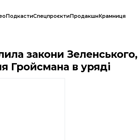
ео
Подкасти
Спецпроєкти
Продакшн
Крамниця
станнє засідання Гройсмана в уряді
лила закони Зеленського,
ня Гройсмана в уряді