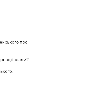
ленського про
урпації влади?
ького.