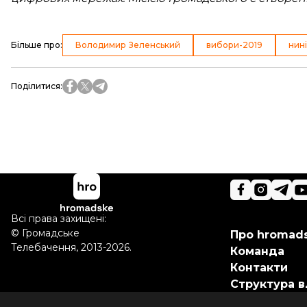
Більше про
:
Володимир Зеленський
вибори-2019
нин
Поділитися
:
Всі права захищені:
©
Громадське
Про hromad
Телебачення
,
2013-2026.
Команда
Контакти
Структура в