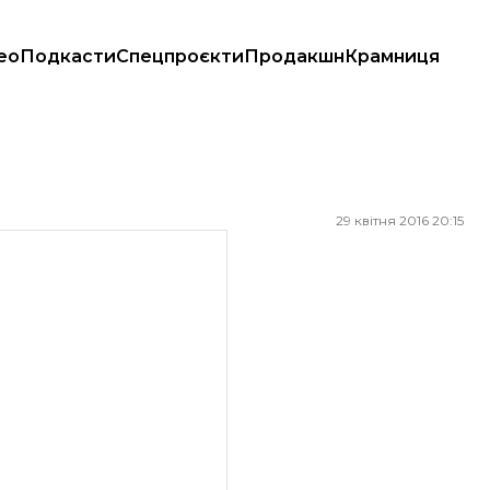
ео
Подкасти
Спецпроєкти
Продакшн
Крамниця
29 квітня 2016 20:15