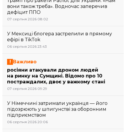
Трамп про ракети Patriot для України: «Нам
вони також треба». Водночас заперечив
дефіцит ППО
07 серпня 2026 08:02
У Мексиці блогера застрелили в прямому
ефірі в TikTok
06 серпня 2026 23:43
Важливо
росіяни атакували дроном людей
на ринку на Сумщині. Відомо про 10
постраждалих, двоє у важкому стані
07 серпня 2026 09:29
У Німеччині затримали українця — його
підозрюють у шпигунстві за оборонним
підприємством
06 серпня 2026 20:06