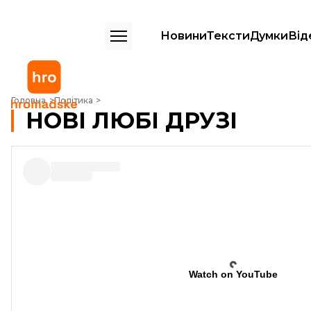
Новини
Тексти
Думки
Від
НОВІ ЛЮБІ ДРУЗІ
Головна
Політика
НОВІ ЛЮБІ ДРУЗІ
Watch on YouTube