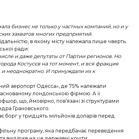
ала бизнес не только у частных компаний, но и у
ских захватов многих предприятий.
дальністю, в якому місту належала лише чверть.
ької ради:
числе и даже депутаты от Партии регионов. Но
рода Костусєв на тот момент, и вся фракция
 и неоднократно. И принуждали их к
ний аеропорт Одесса», де 75% належали
аснованому лондонською фірмою. А її
фшор, що, ймовірно, пов’язані зі структурами
ндра Грановського.
є борг у тридцять мільйонів доларів перед
рофільну програму, яка передбачає переведення
 та виділив на це державні кошти.