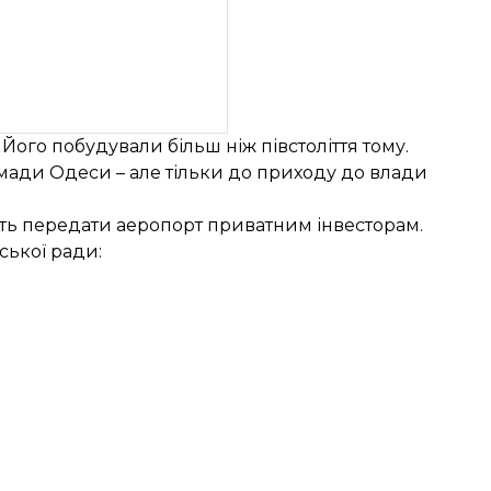
Його побудували більш ніж півстоліття тому.
омади Одеси – але тільки до приходу до влади
ють передати аеропорт приватним інвесторам.
ької ради: