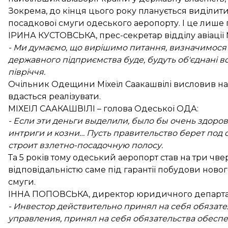
Зокрема, до кінця цього року планується виділити
посадкової смуги одеського аеропорту. І це лише п
ІРИНА КУСТОВСЬКА, прес-секретар відділу авіації 
- Ми думаємо, що вирішимо питання, визначимося з ти
державного підприємства буде, будуть об'єднані в
півріччя.
Очільник Одещини Міхеїл Саакашвілі висловив над
вдасться реалізувати.
МІХЕІЛ СААКАШВІЛІ – голова Одеської ОДА:
- Если эти деньги выделили, было бы очень здоров
интриги и козни… Пусть правительство берет под с
строит взлетно-посадочную полосу.
Та 5 років тому одеський аеропорт став на три ч
відповідальністю саме під гарантії побудови новог
смуги.
ІННА ПОПОВСЬКА, директор юридичного департам
- Инвестор действительно принял на себя обязат
управления, принял на себя обязательства обесп