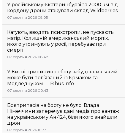
У російському Єкатеринбурзі за 2000 км від
кордону дрони атакували склад Wildberries
07 серпня 2026 09:05
Катують, вводять психотропи, не пускають
матір. Колишній американський морпіх,
якого утримують у росії, перебуває при
смерті
07 серпня 2026 08:48
У Києві припинив роботу забудовник, який
може бути пов’язаний із Єрмаком та
Медведчуком — Bihus.Info
07 серпня 2026 00:43
Боєприпасів на борту не було. Влада
Німеччини заперечує дані медіа про вантаж
на українському Ан-124, біля якого знайшли
дрон
07 серпня 2026 10:33