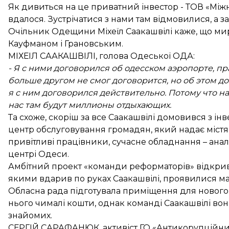
Як дивиться на це приватний інвестор - ТОВ «Між
вдалося. Зустрічатися з нами там відмовилися, а за
Очільник Одещини Міхеїл Саакашвілі каже, що миро
Кауфманом і Грановським.
МІХЕІЛ СААКАШВІЛІ, голова Одеської ОДА:
- Я с ними договорился об одесском аэропорте, пр
больше другом не смог договорится, но об этом до
я с ним договорился действительно. Потому что н
нас там будут миллионы отдыхающих.
Та схоже, скоріш за все Саакашвілі домовився з ін
центр обслуговування громадян, який надає містян
привітливі працівники, сучасне обладнання – ан
центрі Одеси.
Амбітний проект «команди реформаторів» відкривав
якими вдарив по руках Саакашвілі, проявилися м
Обласна рада підготувала приміщення для нового 
нього чималі кошти, однак команді Саакашвілі во
знайомих.
СЕРГІЙ САРАФАНЮК, активіст ГО «Антикорупційний