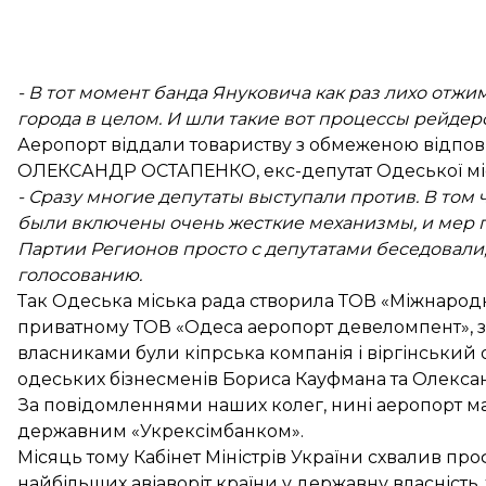
- В тот момент банда Януковича как раз лихо отжим
города в целом. И шли такие вот процессы рейдер
Аеропорт віддали товариству з обмеженою відпові
ОЛЕКСАНДР ОСТАПЕНКО, екс-депутат Одеської міс
- Сразу многие депутаты выступали против. В том 
были включены очень жесткие механизмы, и мер го
Партии Регионов просто с депутатами беседовали,
голосованию.
Так Одеська міська рада створила ТОВ «Міжнарод
приватному ТОВ «Одеса аеропорт девеломпент», з
власниками були кіпрська компанія і віргінський о
одеських бізнесменів Бориса Кауфмана та Олекса
За повідомленнями наших колег, нині аеропорт ма
державним «Укрексімбанком».
Місяць тому Кабінет Міністрів України схвалив п
найбільших авіаворіт країни у державну власність,