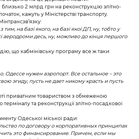
 близько 2 млрд грн на реконструкцію злітно-
очаток, кажуть у Міністерстві транспорту.
Мінтрансзв’язку:
м, на базі якого, на базі якої ДП, ну, тобто у
сі аеродроми десь, ну, можливо до кінця першого
ію, що кабмінівську програму все ж таки
о. Одессе нужен аэропорт. Все остальное – это
вою эгиду, пусть не дает никому красть и пусть
верті приватним товариством з обмеженою
о терміналу та реконструкції злітно-посадкової
енту Одеської міської ради:
ельство по договору о корпоративных принципах
ечить это финансирование. Причем, если мы