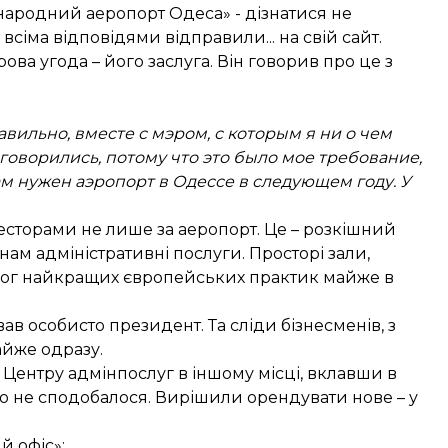
народний аеропорт Одеса» - дізнатися не
 всіма відповідями відправили... на свій сайт.
ва угода – його заслуга. Він говорив про це з
авильно, вместе с мэром, с которым я ни о чем
говорились, потому что это было мое требование,
ам нужен аэропорт в Одессе в следующем году. У
весторами не лише за аеропорт. Це – розкішний
ам адміністративні послуги. Просторі зали,
алог найкращих європейських практик майже в
 особисто президент. Та сліди бізнесменів, з
айже одразу.
Центру адмінпослуг в іншому місці, вклавши в
но не сподобалося. Вирішили орендувати нове – у
 офіс»: