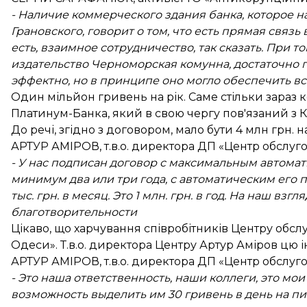
- Наличие коммерческого здания банка, которое 
Грановского, говорит о том, что есть прямая связь
есть, взаимное сотрудничество, так сказать. При то
издательство Черноморская комунна, достаточно п
эффектно, но в принципе оно могло обеспечить 
Один мільйон гривень на рік. Саме стільки зараз
Платинум-Банка, який в свою чергу пов'язаний з 
До речі, згідно з договором, мало бути 4 млн грн. н
АРТУР АМІРОВ, т.в.о. директора ДП «Центр обслу
- У нас подписан договор с максимальным автомат
минимум два или три года, с автоматическим его 
тыс. грн. в месяц. Это 1 млн. грн. в год. На наш взгл
благотворительности
Цікаво, що харчування співробітників Центру обс
Одеси». Т.в.о. директора Центру Артур Аміров цю 
АРТУР АМІРОВ, т.в.о. директора ДП «Центр обслуг
- Это наша ответственность, наши коллеги, это мои 
возможность выделить им 30 гривень в день на пит