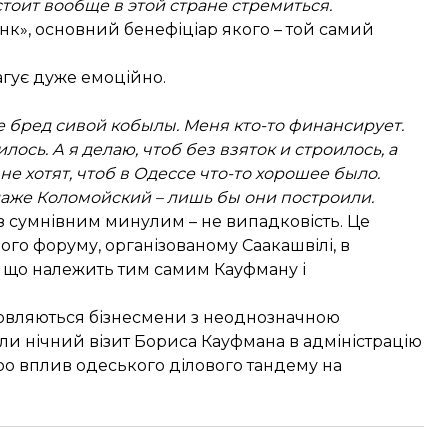
стоит вообще в этой стране стремиться.
нк», основний бенефіціар якого – той самий
еагує дуже емоційно.
се бред сивой кобылы. Меня кто-то финансирует.
лось. А я делаю, чтоб без взяток и строилось, а
не хотят, чтоб в Одессе что-то хорошее было.
 даже Коломойский – лишь бы они построили.
 з сумнівним минулим – не випадковість. Це
о форуму, організованому Саакашвілі, в
, що належить тим самим Кауфману і
мовляються бізнесмени з неоднозначною
али нічний візит Бориса Кауфмана в адміністрацію
ро вплив одеського ділового тандему на