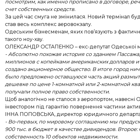
посмотрим, как именно прописано в договоре, ре
счет собственных средств.
За цей час смуга не змінилася. Новий термінал бу
став весь комплекс аеровокзалу.
Одеським бізнесменам, яких пов’язують з фактичн
такого ноу-хау.
ОЛЕКСАНДР ОСТАПЕНКО – екс-депутат Одеської мі
- Абсолютно похожая история со зданием Пассажа,
миллионов с копейками американских долларов и 
создано акционерное общество. В итоге город нич
было предложено оставшуюся часть акций размытых,
дешевке по цене 1-комнатной или 2-комнатной кв
получали полное право собственности.
Щоб аналогічно не сталося з аеропортом, навесні 
інвестором під гарантію повернення частини актив
ІННА ПОПОВСЬКА, директор юридичного департам
- Во-первых, по мировому соглашению мы предусмо
900 тыс. в бюджет в качестве дивидендов. Второе
собственность 10 объектов недвижимости.