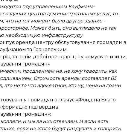
находится под управлением Кауфмана-
 в создании центра административных услуг, то
м, что на тот момент было другое здание -
росторное. Может быть, оно выглядело не так
всю необходимую инфраструктуру
 коштує оренда центру обслуговування громадян в
Кауфманом та Грановським.
а рік, та потім добрі орендарі ціну чомусь знизили.
говування громадян»
ическим продлением на, не хочу говорить, как
подливанием, Стоимость аренды составляет 83
яд, это не то что адекватное, это ну, цена на грани
луговування громадян оплачує «Фонд на Благо
інформацію підтвердив.
овування громадян»:
коллеги, и мы за них отвечаем. И если есть
ание, если из этого будут раздувать и говорить,