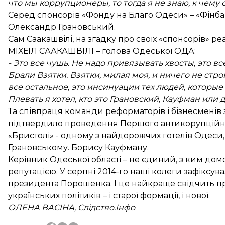
что мы коррупционеры, то тогда я не знаю, к чему 
Серед спонсорів «Фонду на Благо Одеси» – «Фінба
Олександр Грановський.
Сам Саакашвілі, на згадку про своїх «спонсорів» р
МІХЕІЛ СААКАШВІЛІ – голова Одеської ОДА:
- Это все чушь. Не надо привязывать хвосты, это в
Брали Взятки. Взятки, милая моя, и ничего не строи
все остальное, это инсинуации тех людей, которые 
Плевать я хотел, кто это Грановский, Кауфман или
Та співпраця команди реформаторів і бізнесменів
підтвердило проведення Першого антикорупційног
«Бристолі» - одному з найдорожчих готелів Одеси
Грановському. Борису Кауфману.
Керівник Одеської області – не єдиний, з ким до
репутацією. У серпні 2014-го наші колеги зафіксув
президента Порошенка. І це найкраще свідчить п
українських політиків – і старої формації, і нової.
ОЛЕНА ВАСІНА, Слідство.Інфо