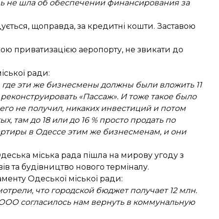
чь не шла об обеспечении финансирования за
дується, щоправда, за кредитні кошти. Заставою
ою приватизацією аеропорту, не звикати до
ської ради:
 где эти же бизнесмены должны были вложить 11
реконструировать «Пассаж». И тоже такое было
его не получил, никаких инвестиций и потом
 там до 18 или до 16 % просто продать по
артиры в Одессе этим же бизнесменам, и они
Одеська міська рада пішла на мирову угоду з
ів та будівництво нового терміналу.
енту Одеської міської ради:
трели, что городской бюджет получает 12 млн.
: ООО согласилось нам вернуть в коммунальную