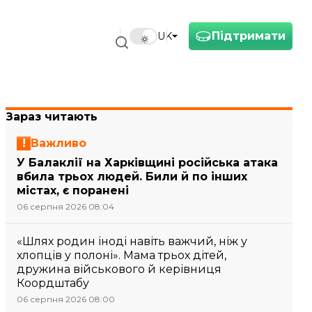
Підтримати
UK
Зараз читають
Важливо
У Балаклії на Харківщині російська атака
вбила трьох людей. Били й по інших
містах, є поранені
06 серпня 2026 08:04
«Шлях родин іноді навіть важчий, ніж у
хлопців у полоні». Мама трьох дітей,
дружина військового й керівниця
Коордштабу
06 серпня 2026 08:00