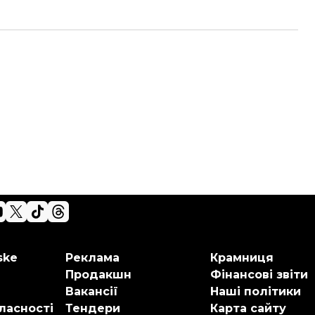
ske
Реклама
Крамниця
Продакшн
Фінансові звіти
Вакансії
Наші політики
ласності
Тендери
Карта сайту