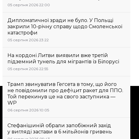
05 серпня 2026 22:00
Дипломатичної зради не було. У Польщі
закрили 10-річну справу щодо Смоленської
катастрофи
05 серпня 2026 23:22
На кордоні Литви виявили вже третій
підземний тунель для мігрантів із Білорусі
05 серпня 2026 22:55
Трамп звинуватив Гегсета в тому, що його
не повідомили про дефіцит ракет для ППО.
Підтримати
Той перекинув це на свого заступника —
WP
06 серпня 2026 10:05
Підтримай hromadske.
Ми працюємо для тебе та
Стефанішиній обрали запобіжний захід
завдяки тобі. Будь нашим
у вигляді застави в 6 мільйонів гривень
другом
06 серпня 2026 09:43