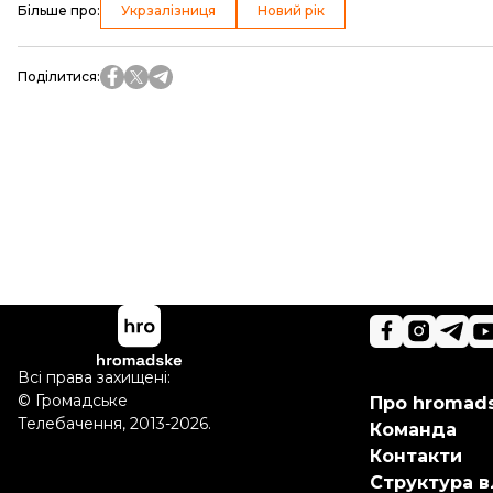
Більше про
:
Укрзалізниця
Новий рік
Поділитися
:
Всі права захищені:
©
Громадське
Про hromad
Телебачення
,
2013-2026.
Команда
Контакти
Структура в