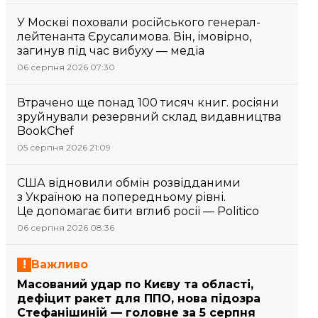
У Москві поховали російського генерал-
лейтенанта Єрусалимова. Він, імовірно,
загинув під час вибуху — медіа
06 серпня 2026 07:30
Втрачено ще понад 100 тисяч книг. росіяни
зруйнували резервний склад видавництва
BookChef
05 серпня 2026 21:09
США відновили обмін розвідданими
з Україною на попередньому рівні.
Це допомагає бити вглиб росії — Politico
06 серпня 2026 08:36
Важливо
Масований удар по Києву та області,
дефіцит ракет для ППО, нова підозра
Стефанішиній — головне за 5 серпня