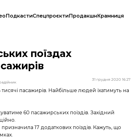
ео
Подкасти
Спецпроєкти
Продакшн
Крамниця
ських поїздах
асажирів
31 грудня 2020 16:27
радійник
,4 тисячі пасажирів. Найбільше людей їхатимуть на
суватиме 60 пасажирських поїздів. Західний
ційно.
 призначила 17 додаткових поїздів. Кажуть, що
мках.