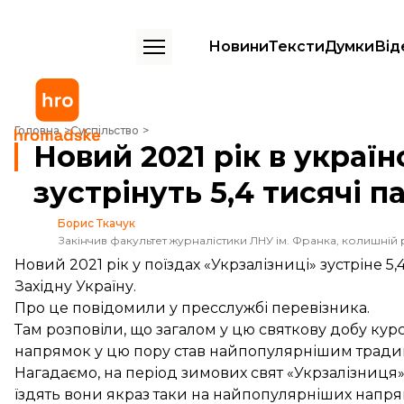
Новини
Тексти
Думки
Від
Новий 2021 рік в українських поїздах зустрінуть 5,4 тисячі пасажирів
Головна
Суспільство
Новий 2021 рік в україн
зустрінуть 5,4 тисячі п
Борис Ткачук
Закінчив факультет журналістики ЛНУ ім. Франка, колишній 
Новий 2021 рік у поїздах «Укрзалізниці» зустріне 5
Західну Україну.
Про це
повідомили
у пресслужбі перевізника.
Там розповіли, що загалом у цю святкову добу кур
напрямок у цю пору став найпопулярнішим тради
Нагадаємо, на період зимових свят «Укрзалізниця»
їздять вони якраз таки на найпопулярніших напря