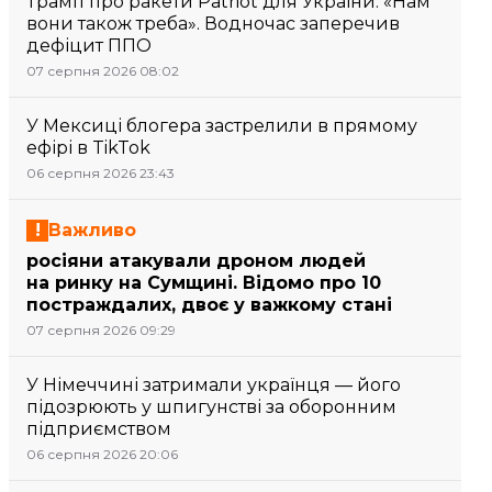
Трамп про ракети Patriot для України: «Нам
вони також треба». Водночас заперечив
дефіцит ППО
07 серпня 2026 08:02
У Мексиці блогера застрелили в прямому
ефірі в TikTok
06 серпня 2026 23:43
Важливо
росіяни атакували дроном людей
на ринку на Сумщині. Відомо про 10
постраждалих, двоє у важкому стані
07 серпня 2026 09:29
У Німеччині затримали українця — його
підозрюють у шпигунстві за оборонним
підприємством
06 серпня 2026 20:06