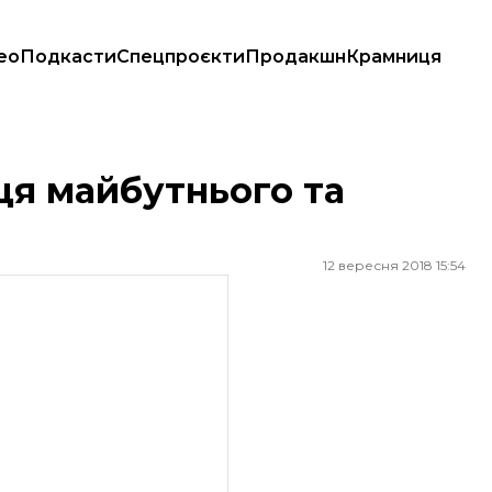
ео
Подкасти
Спецпроєкти
Продакшн
Крамниця
ця майбутнього та
12 вересня 2018 15:54