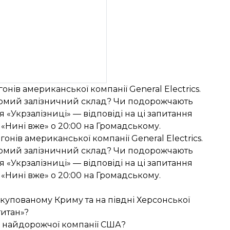
нів американської компанії General Electrics.
ухомий залізничний склад? Чи подорожчають
«Укрзалізниці» — відповіді на ці запитання
 «Нині вже» о 20:00 на Громадському.
онів американської компанії General Electrics.
ухомий залізничний склад? Чи подорожчають
«Укрзалізниці» — відповіді на ці запитання
 «Нині вже» о 20:00 на Громадському.
окупованому Криму та на півдні Херсонської
титан»?
ід найдорожчої компанії США?