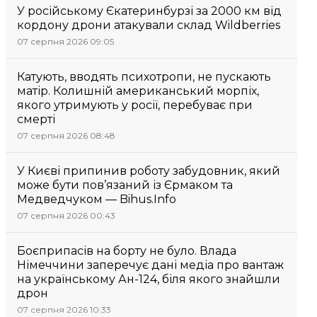
У російському Єкатеринбурзі за 2000 км від
кордону дрони атакували склад Wildberries
07 серпня 2026 09:05
Катують, вводять психотропи, не пускають
матір. Колишній американський морпіх,
якого утримують у росії, перебуває при
смерті
07 серпня 2026 08:48
У Києві припинив роботу забудовник, який
може бути пов’язаний із Єрмаком та
Медведчуком — Bihus.Info
07 серпня 2026 00:43
Боєприпасів на борту не було. Влада
Німеччини заперечує дані медіа про вантаж
на українському Ан-124, біля якого знайшли
дрон
07 серпня 2026 10:33