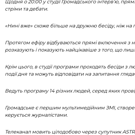
Щодня о 20:00 у студії Громадського інтерв’ю, прямі
стріми та дебати.
«Нині вже» схоже більше на дружню бесіду, ніж на 
Протягом ефіру відбуваються прямі включення з н
розказують і показують найцікавіше з того, що лиш
Крім цього, в студії програми проходять бесіди з 
події дня та можуть відповідати на запитання глядач
Ведуть програму 14 різних людей, серед яких прові
Громадське є першим мультимедійним ЗМІ, створе
керується журналістами.
Телеканал мовить цілодобово через супутник ASTRA-