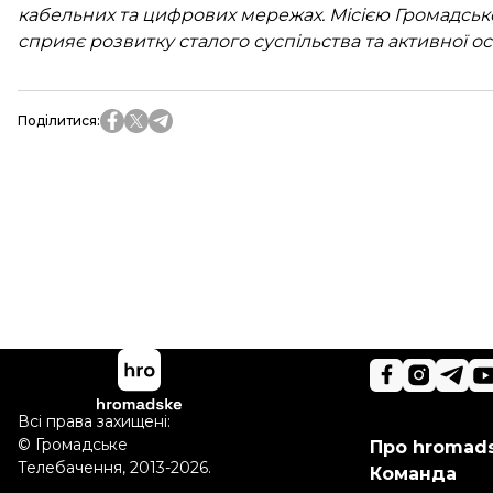
кабельних та цифрових мережах. Місією Громадськ
сприяє розвитку сталого суспільства та активної ос
Поділитися
:
Всі права захищені:
©
Громадське
Про hromad
Телебачення
,
2013-2026.
Команда