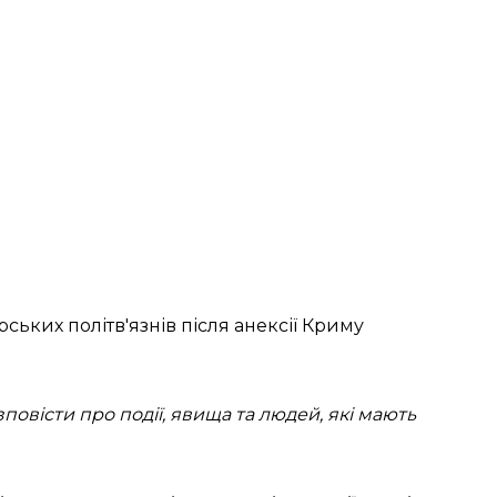
ських політв'язнів після анексії Криму
овісти про події, явища та людей, які мають