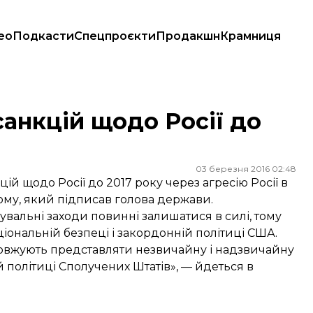
ео
Подкасти
Спецпроєкти
Продакшн
Крамниця
анкцій щодо Росії до
03 березня 2016 02:48
 щодо Росії до 2017 року через агресію Росії в
ому, який підписав голова держави.
увальні заходи повинні залишатися в силі, тому
ціональній безпеці і закордонній політиці США.
продовжують представляти незвичайну і надзвичайну
й політиці Сполучених Штатів», — йдеться в