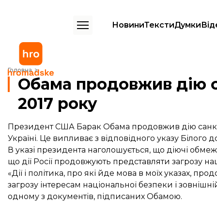
Новини
Тексти
Думки
Від
Обама продовжив дію санкцій щодо Росії до 2017 року
Головна
Обама продовжив дію с
2017 року
Президент США Барак Обама продовжив дію санкцій
Україні. Це випливає з
відповідного указу
Білого д
В указі президента наголошується, що діючі обмеж
що дії Росії продовжують представляти загрозу на
«Дії і політика, про які йде мова в моїх указах, 
загрозу інтересам національної безпеки і зовнішні
одному з документів, підписаних Обамою.