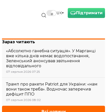
Підтримати
UK
Зараз читають
«Абсолютно ганебна ситуація». У Марганці
вже кілька днів немає водопостачання,
Зеленський анонсував звільнення
відповідального
07 серпня 2026 07:25
Трамп про ракети Patriot для України: «нам
вони також треба». Водночас заперечив
дефіцит ППО
07 серпня 2026 08:02
Всі новини