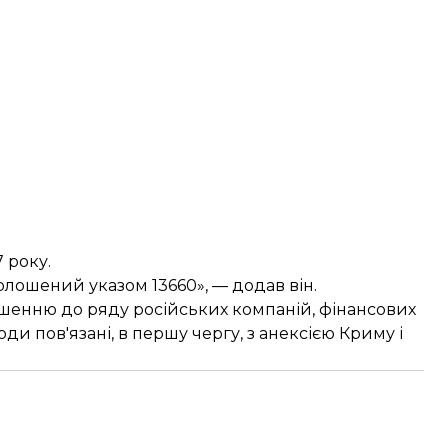
 року.
олошений указом 13660», — додав він.
ношенню до ряду російських компаній, фінансових
ди пов'язані, в першу чергу, з анексією Криму і