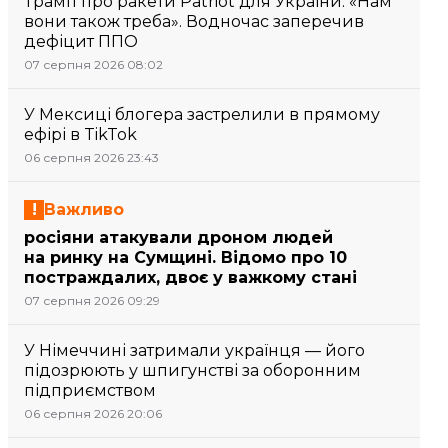
Трамп про ракети Patriot для України: «Нам
вони також треба». Водночас заперечив
дефіцит ППО
07 серпня 2026 08:02
У Мексиці блогера застрелили в прямому
ефірі в TikTok
06 серпня 2026 23:43
Важливо
росіяни атакували дроном людей
на ринку на Сумщині. Відомо про 10
постраждалих, двоє у важкому стані
07 серпня 2026 09:29
У Німеччині затримали українця — його
підозрюють у шпигунстві за оборонним
підприємством
06 серпня 2026 20:06