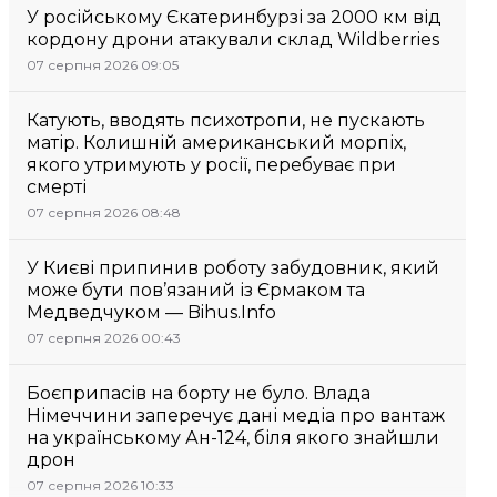
У російському Єкатеринбурзі за 2000 км від
кордону дрони атакували склад Wildberries
07 серпня 2026 09:05
Катують, вводять психотропи, не пускають
матір. Колишній американський морпіх,
якого утримують у росії, перебуває при
смерті
07 серпня 2026 08:48
У Києві припинив роботу забудовник, який
може бути пов’язаний із Єрмаком та
Медведчуком — Bihus.Info
07 серпня 2026 00:43
Боєприпасів на борту не було. Влада
Німеччини заперечує дані медіа про вантаж
на українському Ан-124, біля якого знайшли
дрон
07 серпня 2026 10:33