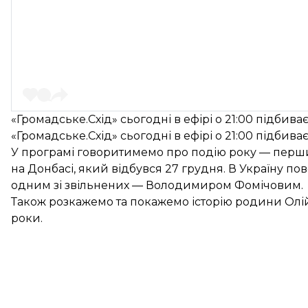
«Громадське.Схід» сьогодні в ефірі о 21:00 підбива
«Громадське.Схід» сьогодні в ефірі о 21:00 підбива
У програмі говоритимемо про подію року — перши
на Донбасі, який відбувся 27 грудня. В Україну п
одним зі звільнених — Володимиром Фомічовим.
Також розкажемо та покажемо історію родини Олійн
роки.