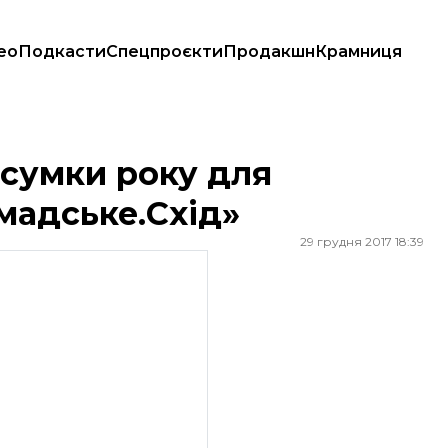
ео
Подкасти
Спецпроєкти
Продакшн
Крамниця
ке.Схід»
дсумки року для
мадське.Схід»
29 грудня 2017 18:39