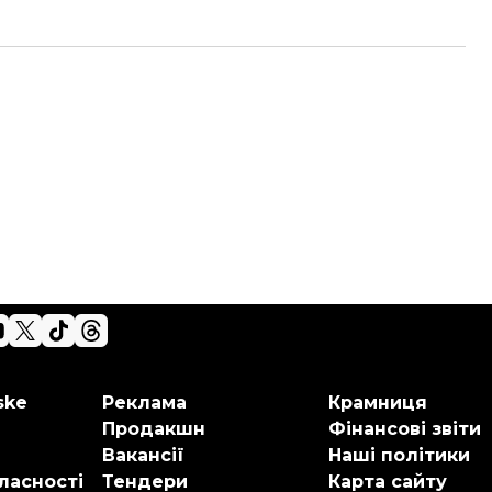
ske
Реклама
Крамниця
Продакшн
Фінансові звіти
Вакансії
Наші політики
ласності
Тендери
Карта сайту