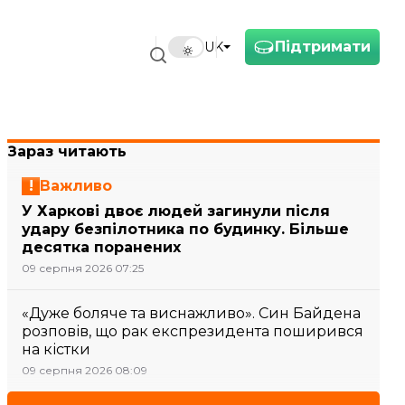
Підтримати
UK
Зараз читають
Важливо
У Харкові двоє людей загинули після
удару безпілотника по будинку. Більше
десятка поранених
09 серпня 2026 07:25
«Дуже боляче та виснажливо». Син Байдена
розповів, що рак експрезидента поширився
на кістки
09 серпня 2026 08:09