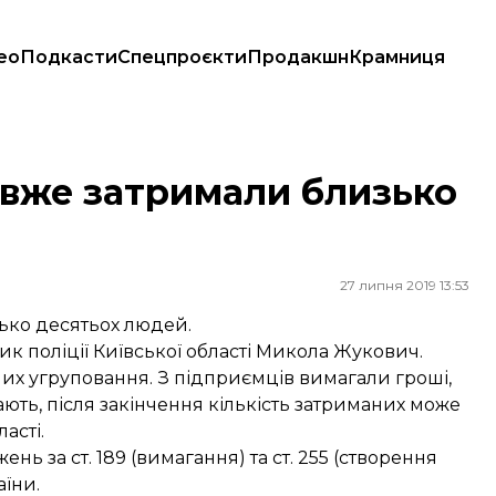
ео
Подкасти
Спецпроєкти
Продакшн
Крамниця
: вже затримали близько
27 липня 2019 13:53
зько десятьох людей.
к поліції Київської області Микола Жукович.
их угруповання. З підприємців вимагали гроші,
ають, після закінчення кількість затриманих може
асті.
 за ст. 189 (вимагання) та ст. 255 (створення
аїни.