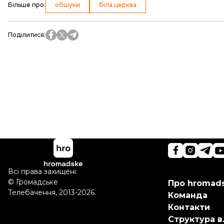
Більше про
:
обшуки
біла церква
Поділитися
:
Всі права захищені:
©
Громадське
Про hromad
Телебачення
,
2013-2026.
Команда
Контакти
Структура в