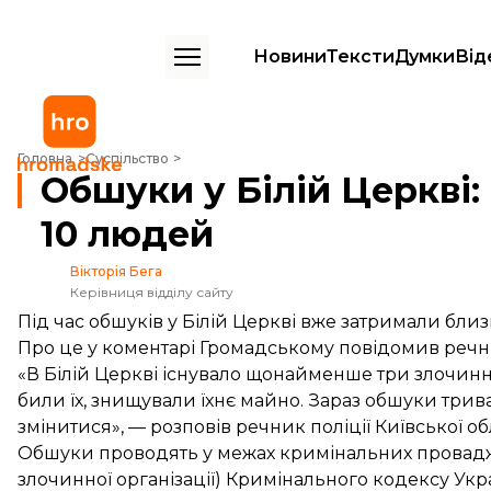
Новини
Тексти
Думки
Від
Обшуки у Білій Церкві: вже затримали близько 10 людей
Головна
Суспільство
Обшуки у Білій Церкві
10 людей
Вікторія Бега
Керівниця відділу сайту
Під час обшуків у Білій Церкві вже затримали бли
Про це у коментарі Громадському повідомив речни
«В Білій Церкві існувало щонайменше три злочинн
били їх, знищували їхнє майно. Зараз обшуки трив
змінитися», — розповів речник поліції Київської обл
Обшуки проводять у межах кримінальних проваджень
злочинної організації) Кримінального кодексу Укр