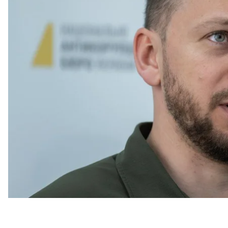
Олександра Омельченка — прокурора у справі екс
Це він
сказав
в інтерв'ю ZN.UA.
Олександр Омельченко
повідомив, що його скор
водночас утворила нову посаду, на яку оголосила 
Прокурор вважає, що його просто позбавили поса
щодо
«певних розбіжностей у розумінні проведення
словами, рішення з'явилося після того, як він по
Князєва до Польщі для зняття з нього необхідної і