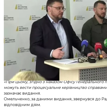
детективи НАБУ. Та лише за результатами дослідж
матиме телефон Князєва якесь резонансне значен
«Ба більше, треба розуміти: на той факт і те пров
підозру, цей доказ ніяк не вплине. За відомим епіз
фактично перебуває на фінішній прямій»
, — сказа
Глава САП також зазначив, що в прокуратурі був за
Омельченко ознайомився лише з наказом про змін
«Про скорочення його посади відділ кадрів ОГП офі
формального повідомлення про скорочення ще взага
коли це справді станеться, Олександр Омельченк
зазначив Клименко.
Нагадаємо, пресслужба САП у коментарі «РБК-Укр
обіймав Омельченко, готувалося задовго й не пов’я
додають, що Омельченко залишився прокурором і м
«При цьому, згідно з наказом Офісу Генерального пр
можуть вести процесуальне керівництво справами
зазначає видання.
Омельченко, за даними видання, звернувся до Ра
відповідним діям.