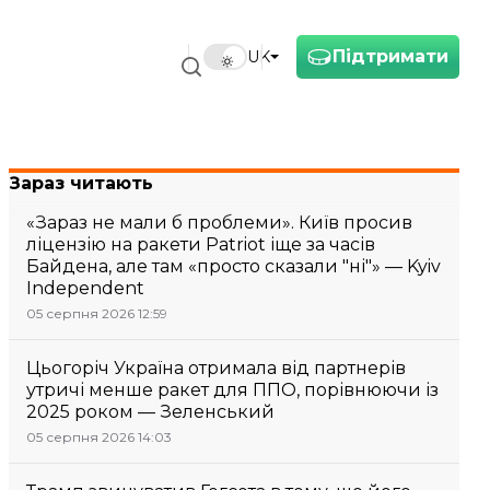
Підтримати
UK
Зараз читають
«Зараз не мали б проблеми». Київ просив
ліцензію на ракети Patriot іще за часів
Байдена, але там «просто сказали "ні"» — Kyiv
Independent
05 серпня 2026 12:59
Цьогоріч Україна отримала від партнерів
утричі менше ракет для ППО, порівнюючи із
2025 роком — Зеленський
05 серпня 2026 14:03