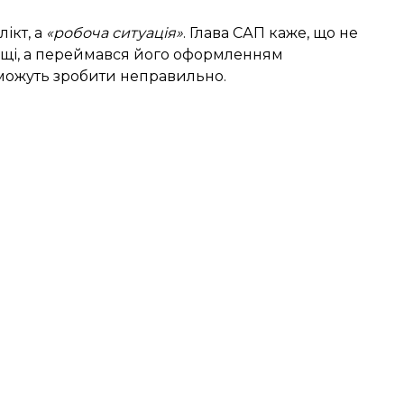
ікт, а
«робоча ситуація»
. Глава САП каже, що не
щі, а переймався його оформленням
можуть зробити неправильно.