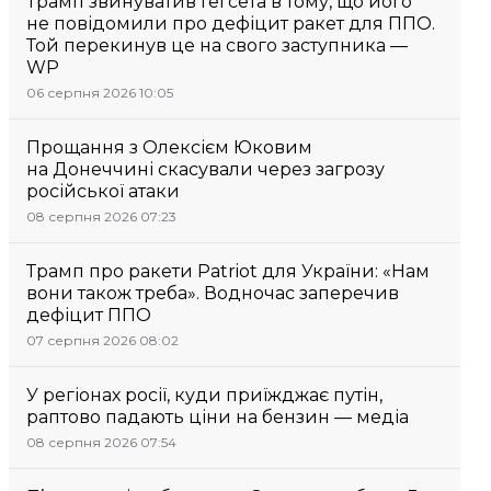
Трамп звинуватив Гегсета в тому, що його
не повідомили про дефіцит ракет для ППО.
Той перекинув це на свого заступника —
WP
06 серпня 2026 10:05
Прощання з Олексієм Юковим
на Донеччині скасували через загрозу
російської атаки
08 серпня 2026 07:23
Трамп про ракети Patriot для України: «Нам
вони також треба». Водночас заперечив
дефіцит ППО
07 серпня 2026 08:02
У регіонах росії, куди приїжджає путін,
раптово падають ціни на бензин — медіа
08 серпня 2026 07:54