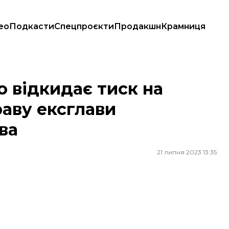
ео
Подкасти
Спецпроєкти
Продакшн
Крамниця
ву ексглави Верховного Суду Князєва
 відкидає тиск на
раву ексглави
ва
21 липня 2023 13:35