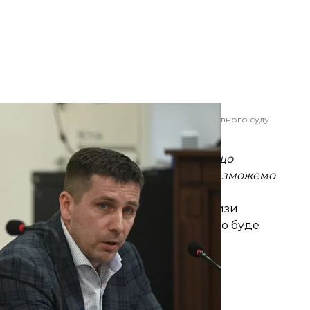
нтикорупційного суду в справі ексголови Верховного суду
ві, 18 травня 2023 року
нський / УНІАН
належним або недопустимим у суді. Якщо
ком втручання в права людини, ми не зможемо
о.
лядав питання про призначення експертизи
хнічної спроможності та впевненості, що буде
телефони самі.