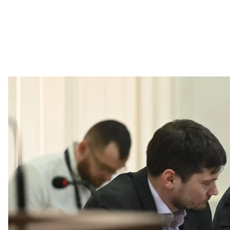
Прокурор Олександр Омельченко під час засідання Вищого а
Всеволода Князєва, у Киє
В'ячеслав Рати
«Є перелік підстав, коли доказ можуть визнати не
допущено порушення й ці порушення мали наслід
використати такий доказ у суді»
, — сказав Клименк
Він заявив, що ніхто ні в САП, ні в НАБУ не розг
телефону в Україні за стінами НАБУ. У випадках те
результат, детективи НАБУ завжди розблоковують 