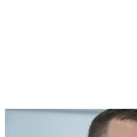
Керівник САП Олександр Клименко під час брифінгу щодо викрито
Верховного Суду, у Києв
В'ячеслав Рати
Голова Спеціалізованої антикорупційної прокура