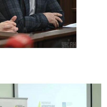
зєва, зліва направо: директор НАБУ Семен Кривонос, глава САП
р САП Олександр Омельченко
ншот
о, інформацію з нього скопіювали, її досліджують