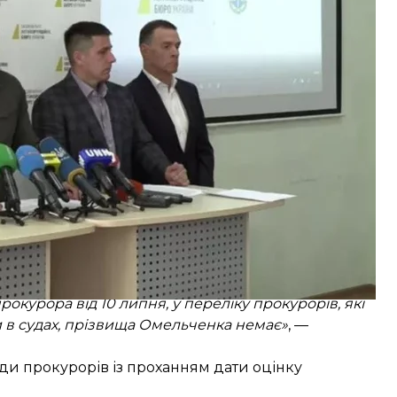
ення правоохоронці будуть вирішувати, чи
ня для справи.
адження, в якому Князєву вже повідомлено про
одом щодо ексголови ВС і адвоката слідство
в Клименко.
планований процес реорганізації, а наразі
у структури САП.
ційно його ще навіть не інформував. Тобто
лі не було. Хоча він чомусь про це заявляє. Але
о пройде всю встановлену законом процедуру»
, —
аїна»
зазначила
, що скорочення посади, яку
зане зі справами, якими він керував. У відомстві
ає право бути на відповідній посаді в САП.
окурора від 10 липня, у переліку прокурорів, які
 в судах, прізвища Омельченка немає»
, —
ди прокурорів із проханням дати оцінку