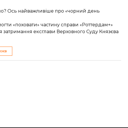
ясно? Ось найважливіше про «чорний день
могти «поховати» частину справи «Роттердам+»
ля затримання ексглави Верховного Суду Князєва
язєв