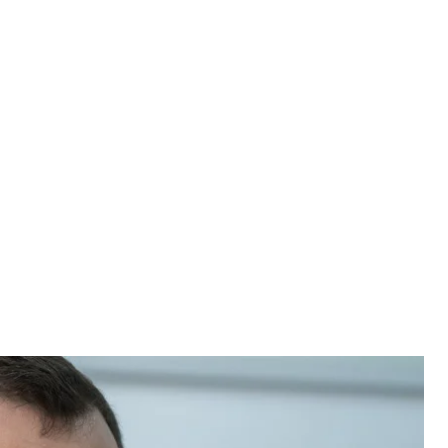
ї схеми одержання неправомірної вигоди керівництвом і суддями
і, 16 травня 2023 року
нський / УНІАН
тури Олександр Клименко заперечив тиск на