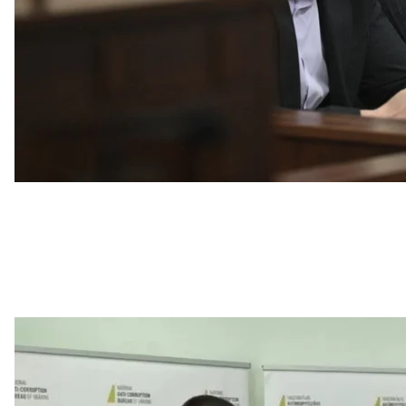
Правоохоронці на брифінгу 16 травня 2023 року щодо справи Кня
Олександр Клименко, прокуро
Скри
Наразі, за словами Клименка, телефон розблокован