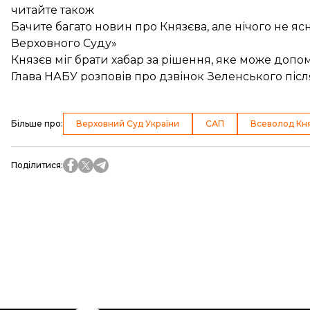
читайте також
Бачите багато новин про Князєва, але нічого не 
Верховного Суду»
Князєв міг брати хабар за рішення, яке може допо
Глава НАБУ розповів про дзвінок Зеленського піс
Більше про
:
Верховний Суд України
САП
Всеволод Кн
Поділитися
: