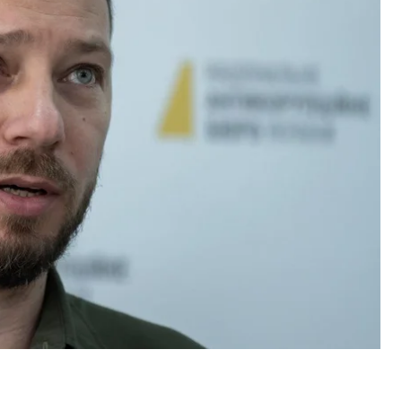
глави Верховного Суду Всеволода Князєва.
отили з посади
попри брак кадрів, а САП
вакансію.
ди через конфлікт із очільником САП Клименком
 процесуальної дії в справі Князєва»
. За його
годив запит детектива НАБУ відправити телефон
нформації.