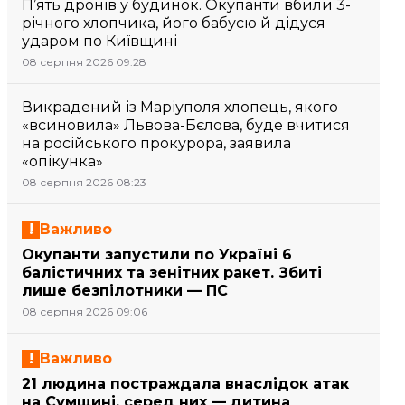
П’ять дронів у будинок. Окупанти вбили 3-
річного хлопчика, його бабусю й дідуся
ударом по Київщині
08 серпня 2026 09:28
Викрадений із Маріуполя хлопець, якого
«всиновила» Львова-Бєлова, буде вчитися
на російського прокурора, заявила
«опікунка»
08 серпня 2026 08:23
Важливо
Окупанти запустили по Україні 6
балістичних та зенітних ракет. Збиті
лише безпілотники — ПС
08 серпня 2026 09:06
Важливо
21 людина постраждала внаслідок атак
на Сумщині, серед них — дитина