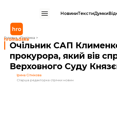
Новини
Тексти
Думки
Від
Очільник САП Клименко відкидає тиск на прокурора, який вів спра
Головна
Політика
Очільник САП Клименко
прокурора, який вів сп
Верховного Суду Князє
Ірина Сітнікова
Старша редакторка стрічки новин