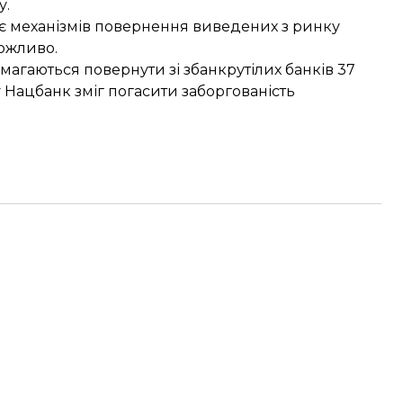
у.
є механізмів повернення виведених з ринку
ожливо.
магаються повернути зі збанкрутілих банків
37
у Нацбанк зміг погасити заборгованість