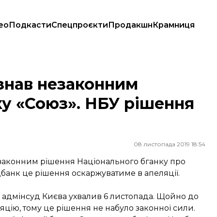
ео
Подкасти
Спецпроєкти
Продакшн
Крамниця
«Союз». НБУ рішення оскаржуватиме
знав незаконним
ку «Союз». НБУ рішення
08 листопада 2019 18:54
законним рішення Національного бганку про
ацбанк це рішення оскаржуватиме в апеляції.
 адмінсуд Києва ухвалив 6 листопада. Щойно до
цію, тому це рішення не набуло законної сили.