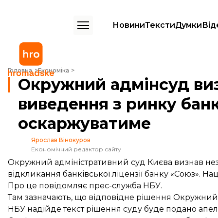
Новини
Тексти
Думки
Від
Окружний адмінсуд визнав незаконним виведення з ринку банку 
Головна
Економіка
Окружний адмінсуд ви
виведення з ринку бан
оскаржуватиме
Ярослав Вінокуров
Економічний редактор сайту
Окружний адміністративний суд Києва визнав не
відкликання банківської ліцензії банку «Союз». Н
Про це
повідомляє
прес-служба НБУ.
Там зазначають, що відповідне рішення Окружний
НБУ надійде текст рішення суду буде подано апеля