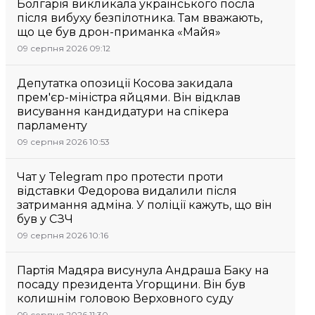
Болгарія викликала українського посла
після вибуху безпілотника. Там вважають,
що це був дрон-приманка «Майя»
09 серпня 2026 09:12
Депутатка опозиції Косова закидала
прем'єр-міністра яйцями. Він відклав
висування кандидатури на спікера
парламенту
09 серпня 2026 10:53
Чат у Telegram про протести проти
відставки Федорова видалили після
затримання адміна. У поліції кажуть, що він
був у СЗЧ
09 серпня 2026 10:16
Партія Мадяра висунула Андраша Баку на
посаду президента Угорщини. Він був
колишнім головою Верховного суду
09 серпня 2026 11:30