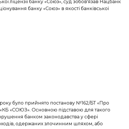
ї ліцензії банку «Союз», суд зобов'язав Нацбанк
іонування банку «Союз» в якості банківської
 року було прийнято постанову №162/БТ «Про
АТ «КБ «СОЮЗ». Основною підставою для такого
орушення банком законодавства у сфері
 доходів, одержаних злочинним шляхом, або