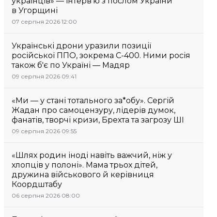
українців» — інтерв’ю з послом України
в Угорщині
07 серпня 2026 12:00
Українські дрони уразили позиції
російської ППО, зокрема С-400. Ними росія
також б'є по Україні — Мадяр
09 серпня 2026 09:41
«Ми — у стані тотального за*обу». Сергій
Жадан про самоцензуру, лідерів думок,
фанатів, творчі кризи, Брехта та загрозу ШІ
09 серпня 2026 09:55
«Шлях родин іноді навіть важчий, ніж у
хлопців у полоні». Мама трьох дітей,
дружина військового й керівниця
Коордштабу
06 серпня 2026 08:00