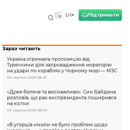
Підтримати
UK
Зараз читають
Україна отримала пропозицію від
Туреччини для запровадження мораторію
на удари по кораблях у Чорному морі — МЗС
09 серпня 2026 08:47
«Дуже боляче та виснажливо». Син Байдена
розповів, що рак експрезидента поширився
на кістки
09 серпня 2026 08:09
«В угорців ніколи не було проблем щодо