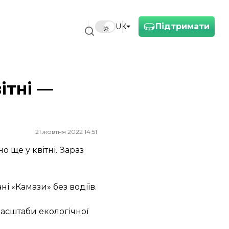
Підтримати
UK
ітні —
21 жовтня 2022 14:51
 ще у квітні. Зараз
і «Камази» без водіїв.
масштаби екологічної