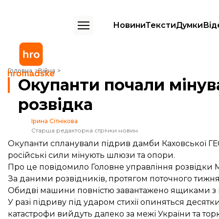
Новини
Тексти
Думки
Від
Окупанти почали мінувати Каховську ГЕС ще у квітні — розвідка
Головна
Війна
Окупанти почали мінува
розвідка
Ірина Сітнікова
Старша редакторка стрічки новин
Окупанти спланували підрив дамби Каховської ГЕС 
російські сили мінують шлюзи та опори.
Про це
повідомило
Головне управління розвідки 
За даними розвідників, протягом поточного тижня 
Обидві машини повністю завантажено ящиками з 
У разі підриву під ударом стихії опиняться десятк
катастрофи вийдуть далеко за межі України та тор