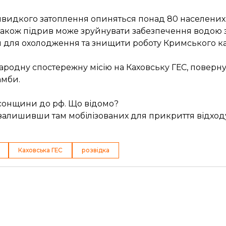
 швидкого затоплення опиняться понад 80 населених 
 Також підрив може зруйнувати забезпечення водою 
и для охолодження та знищити роботу Кримського к
ародну спостережну місію на Каховську ГЕС, поверн
амби.
сонщини до рф. Що відомо?
алишивши там мобілізованих для прикриття відходу
Каховська ГЕС
розвідка