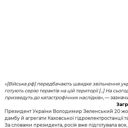
«[Війська рф] передбачають швидке звільнення ук
готують серію терактів на цій території [...] На сьо
призведуть до катастрофічних наслідків»
, — зазнач
Загр
Президент України Володимир Зеленський 20 жов
дамбу й агрегати Каховської гідроелектростанції та 
За словами президента, росія вже підготувала все,