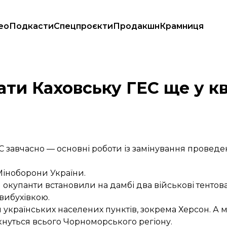
ео
Подкасти
Спецпроєкти
Продакшн
Крамниця
ти Каховську ГЕС ще у кв
завчасно — основні роботи із замінування проведено
Міноборони України.
окупанти встановили на дамбі два військові тентован
вибухівкою.
и українських населених пунктів, зокрема Херсон. А 
кнуться всього Чорноморського регіону.