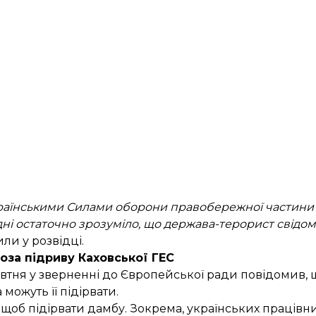
раїнськими Силами оборони правобережної частини Х
годні остаточно зрозуміло, що держава-терорист свідом
или у розвідці.
оза підриву Каховської ГЕС
тня у зверненні до Європейської ради
повідомив
,
можуть її підірвати.
 щоб підірвати дамбу. Зокрема, українських працівн