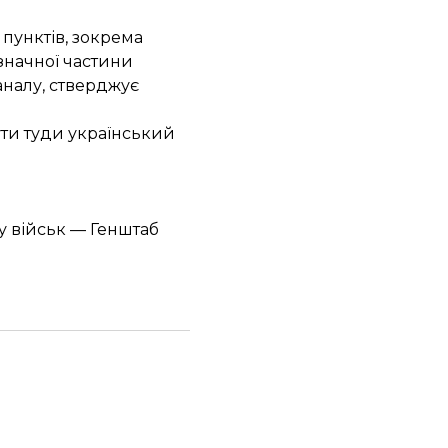
пунктів, зокрема
значної частини
аналу, стверджує
ути туди український
 військ — Генштаб