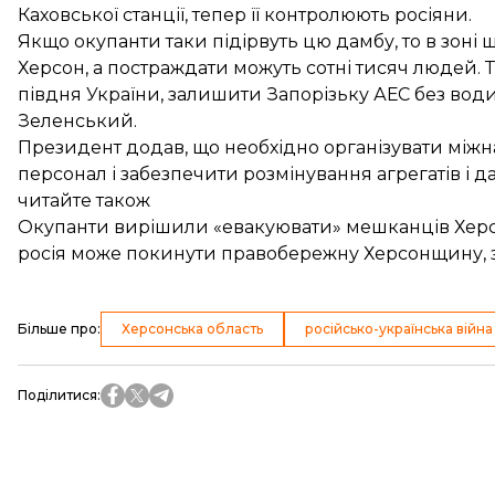
Каховської станції, тепер її контролюють росіяни.
Якщо окупанти таки підірвуть цю дамбу, то в зоні
Херсон, а постраждати можуть сотні тисяч людей.
півдня України, залишити Запорізьку АЕС без вод
Зеленський.
Президент додав, що необхідно організувати міжн
персонал і забезпечити розмінування агрегатів і д
читайте також
Окупанти вирішили «евакуювати» мешканців Хер
росія може покинути правобережну Херсонщину, з
Більше про
:
Херсонська область
російсько-українська війна
Поділитися
: