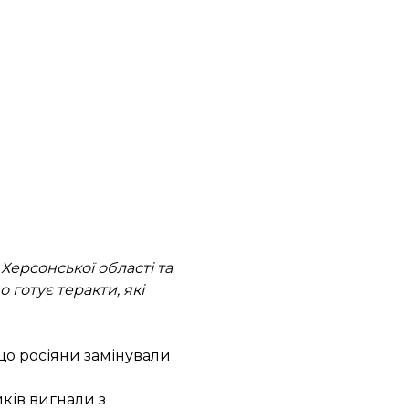
ерсонської області та
о готує теракти, які
 що росіяни замінували
иків вигнали з