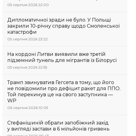
05 серпня 2026 22:00
Дипломатичної зради не було. У Польщі
закрили 10-річну справу щодо Смоленської
катастрофи
05 серпня 2026 23:22
На кордоні Литви виявили вже третій
підземний тунель для мігрантів із Білорусі
05 серпня 2026 22:55
Трамп звинуватив Гегсета в тому, що його
не повідомили про дефіцит ракет для ППО.
Той перекинув це на свого заступника —
WP
06 серпня 2026 10:05
Стефанішиній обрали запобіжний захід
у вигляді застави в 6 мільйонів гривень
06 серпня 2026 09:43