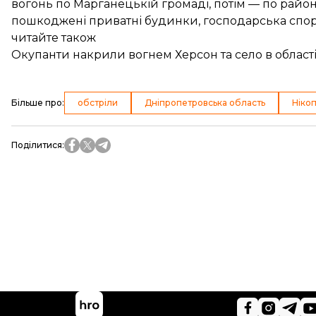
вогонь по Марганецькій громаді, потім — по рай
пошкоджені приватні будинки, господарська спору
читайте також
Окупанти накрили вогнем Херсон та село в області
Більше про
:
обстріли
Дніпропетровська область
Ніко
Поділитися
: