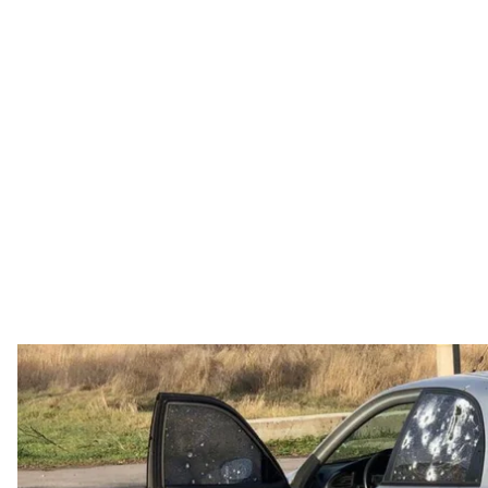
Унаслідок атаки російськими дронами по місту Нікопо
Дніпропетровсь
російсько—окупаційні війська атакували місто Ні
—камікадзе.
Про це
повідомив
очільник Дніпропетровської ОВ