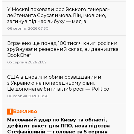
У Москві поховали російського генерал-
лейтенанта Єрусалимова. Він, імовірно,
загинув під час вибуху — медіа
06 серпня 2026 07:30
Втрачено ще понад 100 тисяч книг. росіяни
зруйнували резервний склад видавництва
BookChef
05 серпня 2026 21:09
США відновили обмін розвідданими
з Україною на попередньому рівні.
Це допомагає бити вглиб росії — Politico
06 серпня 2026 08:36
Важливо
Масований удар по Києву та області,
дефіцит ракет для ППО, нова підозра
Стефанішиній — головне за 5 серпня