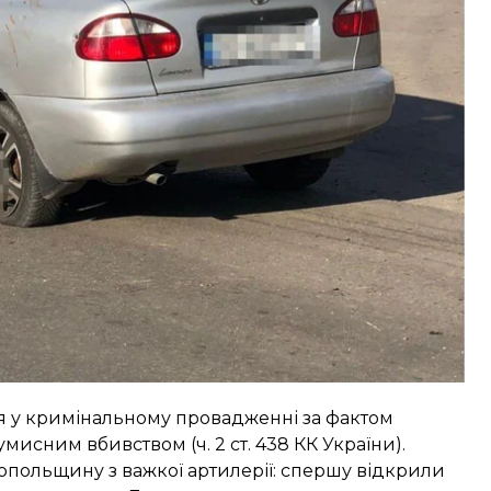
 госпіталізували у стані середньої тяжкості. Ще
ож зазнали приватні будинки, автомобілі, лінії
я у кримінальному провадженні за фактом
мисним вбивством (ч. 2 ст. 438 КК України).
опольщину з важкої артилерії: спершу відкрили