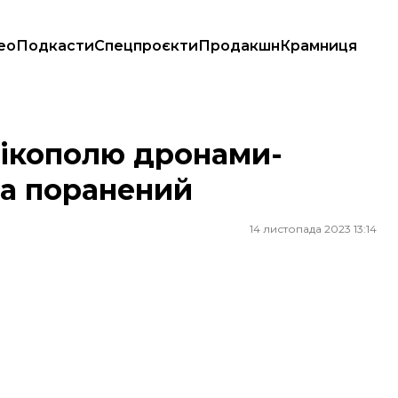
ео
Подкасти
Спецпроєкти
Продакшн
Крамниця
 поранений
Нікополю дронами-
та поранений
14 листопада 2023 13:14