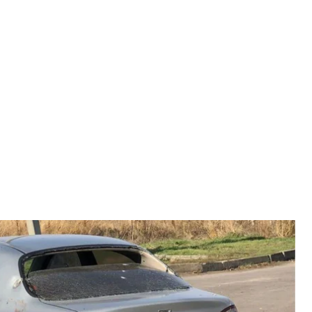
ль загинув місцевий житель, 14 листопада 2023 року
ка прокуратура
кополь Дніпропетровської області трьома дронами
А Сергій Лисак.