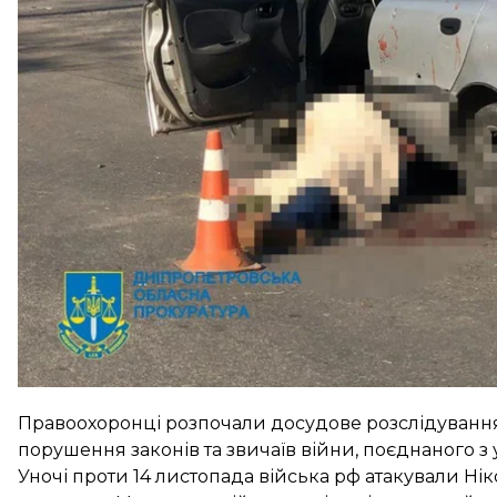
Унаслідок атаки постраждав 72-річний чоловік. Його
один місцевий житель загинув.
Обласна прокуратура
зазначає
, що пошкоджень так
електропередач.
Правоохоронці розпочали досудове розслідуванн
порушення законів та звичаїв війни, поєднаного з у
Уночі проти 14 листопада війська рф
атакували
Нік