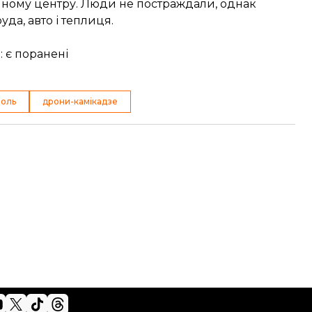
онному центру. Люди не постраждали, однак
да, авто і теплиця.
: є поранені
поль
дрони-камікадзе