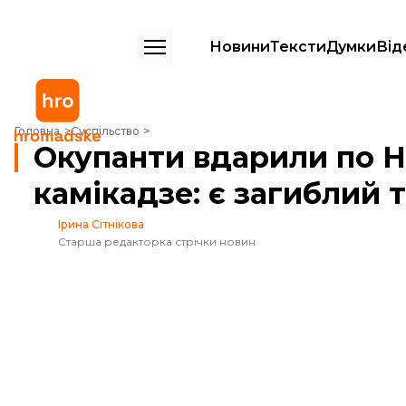
Новини
Тексти
Думки
Від
Окупанти вдарили по Нікополю дронами-камікадзе: є загиблий та
Головна
Суспільство
Окупанти вдарили по 
камікадзе: є загиблий 
Ірина Сітнікова
Старша редакторка стрічки новин