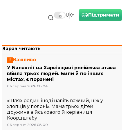
Підтримати
UK
Зараз читають
Важливо
У Балаклії на Харківщині російська атака
вбила трьох людей. Били й по інших
містах, є поранені
06 серпня 2026 08:04
«Шлях родин іноді навіть важчий, ніж у
хлопців у полоні». Мама трьох дітей,
дружина військового й керівниця
Коордштабу
06 серпня 2026 08:00