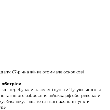
алу: 67-річна жінка отримала осколкові
 обстріли
сіян перебували населені пункти Чугуївського та
етів та іншого озброєння війська рф обстрілювали
, Кислівку, Піщане та інші населені пункти.
уди.