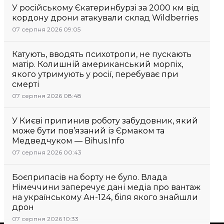
У російському Єкатеринбурзі за 2000 км від
кордону дрони атакували склад Wildberries
07 серпня 2026 09:05
Катують, вводять психотропи, не пускають
матір. Колишній американський морпіх,
якого утримують у росії, перебуває при
смерті
07 серпня 2026 08:48
У Києві припинив роботу забудовник, який
може бути пов’язаний із Єрмаком та
Медведчуком — Bihus.Info
07 серпня 2026 00:43
Боєприпасів на борту не було. Влада
Німеччини заперечує дані медіа про вантаж
на українському Ан-124, біля якого знайшли
дрон
07 серпня 2026 10:33