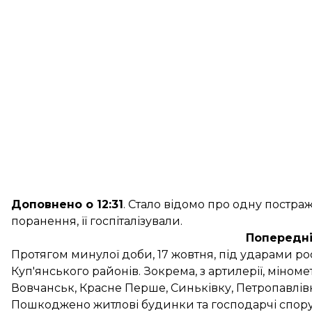
Доповнено о 12:31
.
Стало відомо
про одну постражд
поранення, її госпіталізували.
Попередні
Протягом минулої доби, 17 жовтня, під ударами ро
Куп'янського районів. Зокрема, з артилерії, міном
Вовчанськ, Красне Перше, Синьківку, Петропавлівку
Пошкоджено житлові будинки та господарчі спор