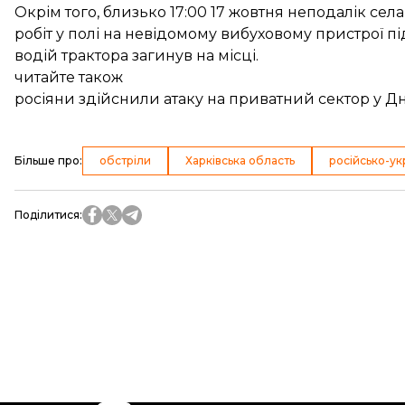
Окрім того, близько 17:00 17 жовтня неподалік сел
робіт у полі на невідомому вибуховому пристрої пі
водій трактора загинув на місці.
читайте також
росіяни здійснили атаку на приватний сектор у Дн
Більше про
:
обстріли
Харківська область
російсько-ук
Поділитися
: