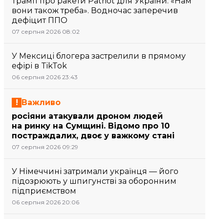
Трамп про ракети Patriot для України: «Нам
вони також треба». Водночас заперечив
дефіцит ППО
07 серпня 2026 08:02
У Мексиці блогера застрелили в прямому
ефірі в TikTok
06 серпня 2026 23:43
Важливо
росіяни атакували дроном людей
на ринку на Сумщині. Відомо про 10
постраждалих, двоє у важкому стані
07 серпня 2026 09:29
У Німеччині затримали українця — його
підозрюють у шпигунстві за оборонним
підприємством
06 серпня 2026 20:06