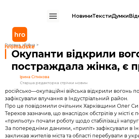
Новини
Тексти
Думки
Від
Окупанти відкрили вогонь по Харкову: постраждала жінка, є пробле
Головна
Війна
Окупанти відкрили вого
постраждала жінка, є п
Ірина Сітнікова
Старша редакторка стрічки новин
російсько—окупаційні війська відкрили вогонь по 
зафіксували влучання в Індустріальний район.
Про це повідомили очільник Харківщини
Олег Си
Терехов зазначив, що внаслідок обстрілів у місті є 
«прильоту» почали роботу щодо стабілізації напруг
За попередніми даними, «приліт» зафіксували в І
закликав жителів міста та області перебувати в укр