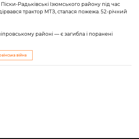
а Піски-Радьківські Ізюмського району під час
дірвався трактор МТЗ, сталася пожежа. 52-річний
іпровському районі — є загибла і поранені
раїнська війна