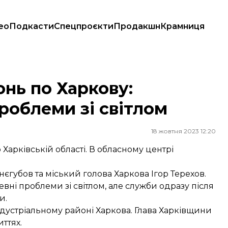
ео
Подкасти
Спецпроєкти
Продакшн
Крамниця
ми зі світлом
нь по Харкову:
роблеми зі світлом
18 жовтня 2023 12:20
Харківській області. В обласному центрі
нєгубов
та міський голова Харкова
Ігор Терехов
.
певні проблеми зі світлом, але служби одразу після
и.
ндустріальному районі Харкова. Глава Харківщини
иттях.