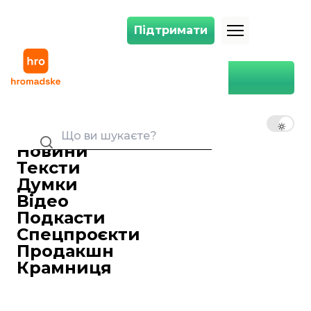
Підтримати
Підтримати
ООН допустила порушення Будапештського меморандуму — прези
Головна
Політика
ООН допустила порушення
Будапештського
UK
EN
RU
меморандуму — президент
Польщі Дуда
Новини
Тексти
Павло Калашник
26 вересня 2018 22:18
Редактор новин сайту
Думки
Президент Польщі Анджей Дуда
Відео
закликав звернути увагу на ситуацію з
Подкасти
безпекою у Центральній та Східній
Спецпроєкти
Європі, нагадавши, що ООН допустила
Продакшн
порушення Будапештського
Крамниця
меморандуму, який гарантував
територіальну цілісність України.