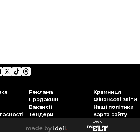
ske
Реклама
Крамниця
Продакшн
Фінансові звіти
Вакансії
Наші політики
ласності
Тендери
Карта сайту
Design
elt
ideil