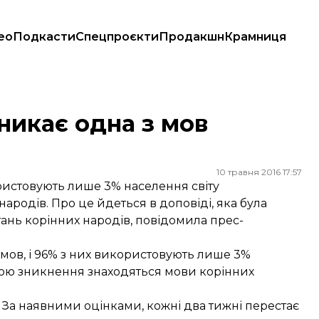
ео
Подкасти
Спецпроєкти
Продакшн
Крамниця
никає одна з мов
10 травня 2016 17:57
користовують лише 3% населення світу
 народів. Про це йдеться в доповіді, яка була
итань корінних народів, повідомила
прес-
0 мов, і 96% з них використовують лише 3%
озою зникнення знаходяться мови корінних
За наявними оцінками, кожні два тижні перестає