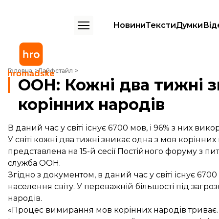
Новини
Тексти
Думки
Від
ООН: Кожні два тижні зникає одна з мов корінних народів
Головна
Лайфстайл
ООН: Кожні два тижні з
корінних народів
В даний час у світі існує 6700 мов, і 96% з них ви
У світі кожні два тижні зникає одна з мов корінних
представлена на 15-й сесії Постійного форуму з п
служба
ООН.
Згідно з документом, в даний час у світі існує 670
населення світу. У переважній більшості під загр
народів.
«Процес вимирання мов корінних народів триває. 