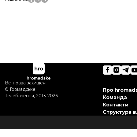
Всі права захищені:
©
Громадське
Про hromad
Телебачення
,
2013-2026.
Команда
Контакти
Структура в