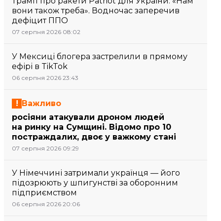
Трамп про ракети Patriot для України: «Нам
вони також треба». Водночас заперечив
дефіцит ППО
07 серпня 2026 08:02
У Мексиці блогера застрелили в прямому
ефірі в TikTok
06 серпня 2026 23:43
Важливо
росіяни атакували дроном людей
на ринку на Сумщині. Відомо про 10
постраждалих, двоє у важкому стані
07 серпня 2026 09:29
У Німеччині затримали українця — його
підозрюють у шпигунстві за оборонним
підприємством
06 серпня 2026 20:06