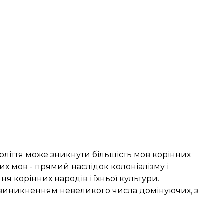
оліття може зникнути більшість мов корінних
х мов - прямий наслідок колоніалізму і
я корінних народів і їхньої культури.
 виникненням невеликого числа домінуючих, з