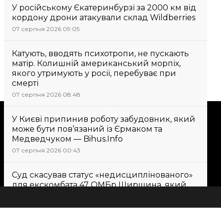
У російському Єкатеринбурзі за 2000 км від
кордону дрони атакували склад Wildberries
07 серпня 2026 09:05
Катують, вводять психотропи, не пускають
матір. Колишній американський морпіх,
якого утримують у росії, перебуває при
смерті
07 серпня 2026 08:48
Підтримати
У Києві припинив роботу забудовник, який
може бути пов’язаний із Єрмаком та
Медведчуком — Bihus.Info
Підтримай hromadske.
07 серпня 2026 00:43
Ми працюємо для тебе та
завдяки тобі. Будь нашим
Суд скасував статус «недисциплінованого»
другом
для екскомбата 47 ОМБр Ширшина, який
заявляв про втрати людей
07 серпня 2026 10:12
Всі новини