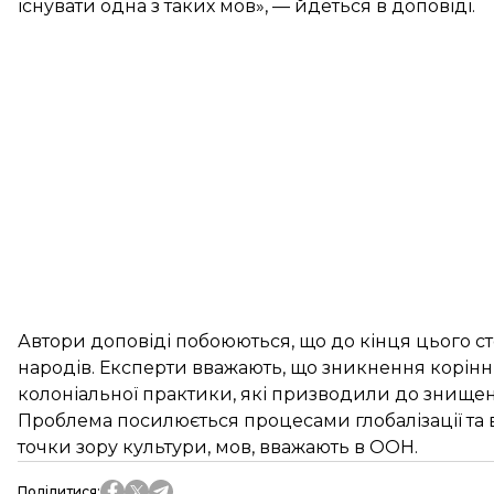
існувати одна з таких мов», — йдеться в доповіді.
Автори доповіді побоюються, що до кінця цього ст
народів. Експерти вважають, що зникнення корінни
колоніальної практики, які призводили до знищенн
Проблема посилюється процесами глобалізації та
точки зору культури, мов, вважають в ООН.
Поділитися
: