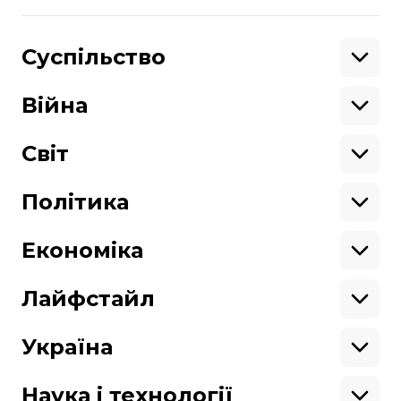
виконавців.
Поділитися
Суспільство
:
Освіта
Кримінал
Війна
Здоров'я
Екологія
Ветерани
Підтримати
Військові
Світ
Ситуація на фронті
Крим
Північна Америка
Донбас
Латинська Америка
Політика
Підтримай hromadske.
Азія
Ми працюємо для тебе та завдяки тобі.
Африка
Закопроєкти
Будь нашим другом
Європа
Персоналії
Економіка
Геополітика
Верховна Рада
Кабінет міністрів
Бізнес
Про hromadske
Вакансії
Реформи
Енергетика
Лайфстайл
Вибори
Особисті фінанси
Команда
Тендери
Корупція
Інфраструктура
Спорт
Контакти
Крамниця
Нерухомість
Кіно
Україна
Структура
Фінансові звіти
Ціни
Музика
Театр
Київ
власності
Наші політики
Подорожі
Регіони
Наука і технології
Реклама
Карта сайту