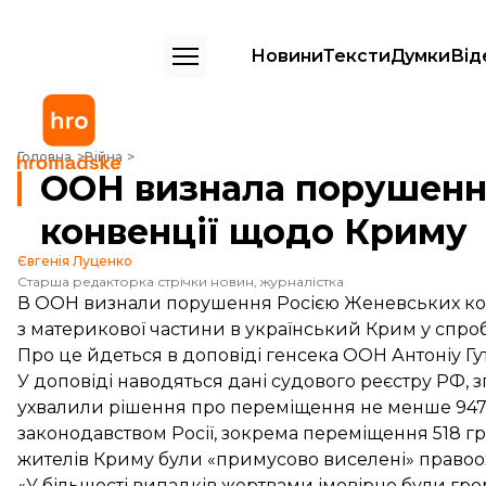
Новини
Тексти
Думки
Від
ООН визнала порушення Росією Женевської конвенції щодо Криму
Головна
Війна
ООН визнала порушенн
конвенції щодо Криму
Євгенія Луценко
Старша редакторка стрічки новин, журналістка
В ООН визнали порушення Росією Женевських ко
з материкової частини в український Крим у спро
Про це йдеться в доповіді генсека ООН Антоніу Гу
У доповіді наводяться дані судового реєстру РФ, з
ухвалили рішення про переміщення не менше 947 
законодавством Росії, зокрема переміщення 518 г
жителів Криму були «примусово виселені» правоо
«У більшості випадків жертвами імовірно були гр