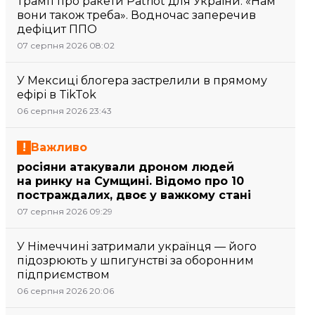
Трамп про ракети Patriot для України: «Нам
вони також треба». Водночас заперечив
дефіцит ППО
07 серпня 2026 08:02
У Мексиці блогера застрелили в прямому
ефірі в TikTok
06 серпня 2026 23:43
Важливо
росіяни атакували дроном людей
на ринку на Сумщині. Відомо про 10
постраждалих, двоє у важкому стані
07 серпня 2026 09:29
У Німеччині затримали українця — його
підозрюють у шпигунстві за оборонним
підприємством
06 серпня 2026 20:06