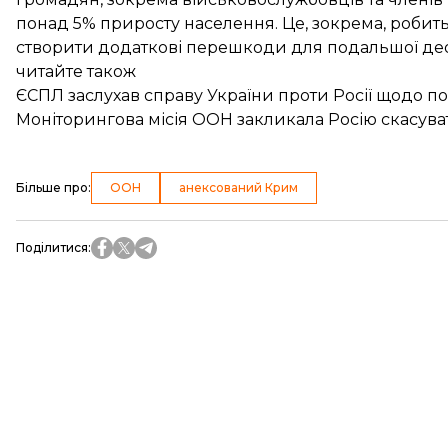
понад 5% приросту населення. Це, зокрема, робитьс
створити додаткові перешкоди для подальшої деок
читайте також
ЄСПЛ заслухав справу України проти Росії щодо 
Моніторингова місія ООН закликала Росію скасув
Більше про
:
ООН
анексований Крим
Поділитися
: