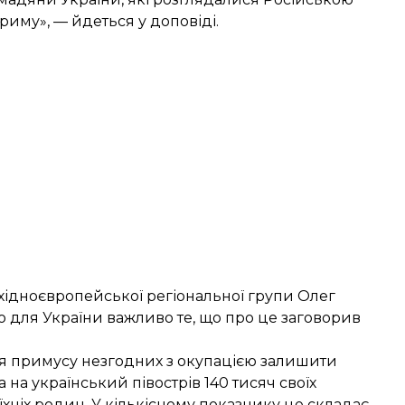
иму», — йдеться у доповіді.
східноєвропейської регіональної групи Олег
о для України важливо те, що про це заговорив
для примусу незгодних з окупацією залишити
а на український півострів 140 тисяч своїх
їхніх родин. У кількісному показнику це складає