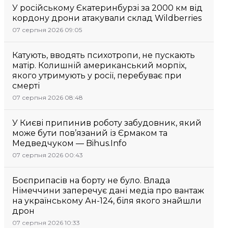
У російському Єкатеринбурзі за 2000 км від
кордону дрони атакували склад Wildberries
07 серпня 2026 09:05
Катують, вводять психотропи, не пускають
матір. Колишній американський морпіх,
якого утримують у росії, перебуває при
смерті
07 серпня 2026 08:48
У Києві припинив роботу забудовник, який
може бути пов’язаний із Єрмаком та
Медведчуком — Bihus.Info
07 серпня 2026 00:43
Боєприпасів на борту не було. Влада
Німеччини заперечує дані медіа про вантаж
на українському Ан-124, біля якого знайшли
дрон
07 серпня 2026 10:33