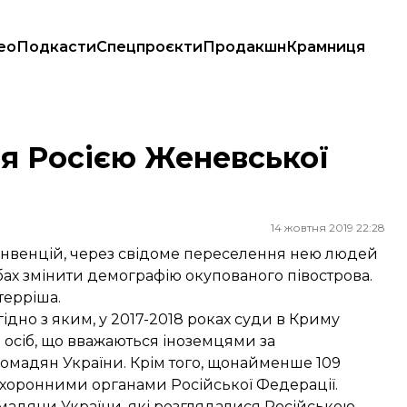
ео
Подкасти
Спецпроєкти
Продакшн
Крамниця
я Росією Женевської
14 жовтня 2019 22:28
нвенцій, через свідоме переселення нею людей
бах змінити демографію окупованого півострова.
терріша.
гідно з яким, у 2017-2018 роках суди в Криму
осіб, що вважаються іноземцями за
ромадян України. Крім того, щонайменше 109
хоронними органами Російської Федерації.
омадяни України, які розглядалися Російською