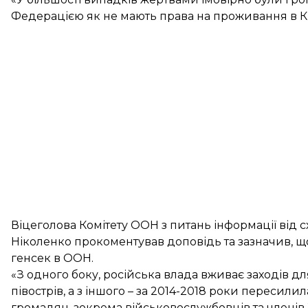
Федерацією як не мають права на проживання в Кр
Віцеголова Комітету ООН з питань інформації від 
Ніколенко прокоментував доповідь та зазначив, щ
генсек в ООН.
«З одного боку, російська влада вживає заходів 
півострів, а з іншого – за 2014-2018 роки пересилил
громадян, зокрема військовослужбовців та членів 