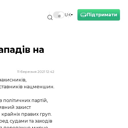
Підтримати
UK
ападів на
11 березня 2021 12:42
захисників,
едставників нацменшин.
 політичних партій,
ивний захист
 крайніх правих груп.
ред судами та заходів
ися переважно мирно.