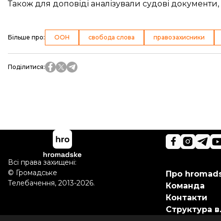
Також для доповіді аналізували судові документи, о
Більше про
:
ООН
свобода слова
правозахисники
Поділитися
:
Всі права захищені:
©
Громадське
Про hromad
Телебачення
,
2013-2026.
Команда
Контакти
Структура в