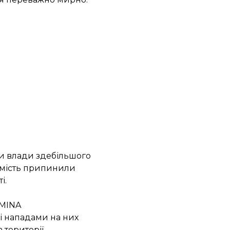
ни влади здебільшого
томість припинили
і.
ZMINA
 і нападами на них
а території