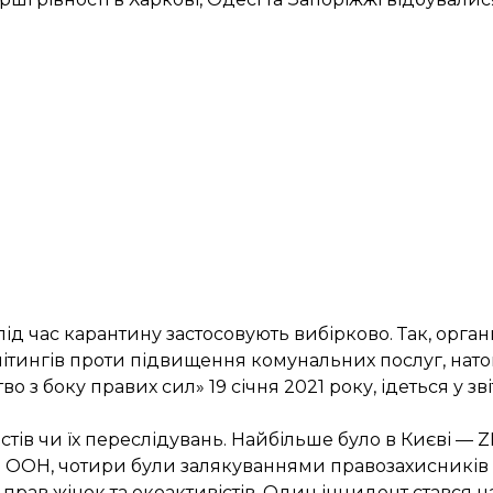
ід час карантину застосовують вибірково. Так, орга
 мітингів проти підвищення комунальних послуг, на
з боку правих сил» 19 січня 2021 року, ідеться у звіт
вістів чи їх переслідувань. Найбільше було в Києві — 
ісія ООН, чотири були залякуваннями правозахисників
 прав жінок та екоактивістів. Один інцидент стався н