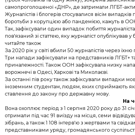
самопроголошеної «ДНР», де затримали ЛГБТ-актив
Журналістів і блогерів стосувалися вісім випадків 
боротьби з корупцією або пандемією, кажуть в ОО
Так, зафіксували один випадок побиття журналіста
пов'язаний зі статтею, яку журналіст опублікував у
читайте також
За 2020 рік у світі вбили 50 журналістів через їх
Три напади зафіксували на представників ЛГБТ+ та 
приналежності. Також ООН зафіксувала низку напад
ворожнечі в Одесі, Харкові та Миколаєві.
За останні пів року також зафіксували випадки м
іноземним студентам, людям, яких сприймають як
ставлення до закону про державну мову.
На ч
Вона охоплює період з 1 серпня 2020 року до 31 сі
отримали під час 91 виїзду на місця, семи відвіду
зібрань, а також 1 108 інтерв'ю з жертвами та св
представниками уряду, громадянського суспільст