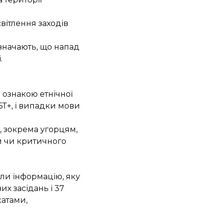
світлення заходів
азначають, що напад
.
 ознакою етнічної
БТ+, і випадки мови
, зокрема угорцям,
и чи критичного
али інформацію, яку
их засідань і 37
катами,