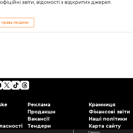
фіційні звіти, відомості з відкритих джерел.
права людини
ske
Реклама
Крамниця
Продакшн
Фінансові звіти
Вакансії
Наші політики
ласності
Тендери
Карта сайту
Design