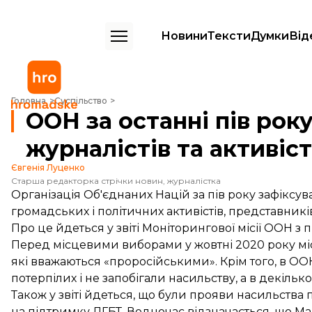
Новини
Тексти
Думки
Від
ООН за останні пів року зафіксувала 18 погроз і нападів на журналіст
Головна
Суспільство
ООН за останні пів року
журналістів та активіст
Євгенія Луценко
Старша редакторка стрічки новин, журналістка
Організація Об'єднаних Націй за пів року зафіксувал
громадських і політичних активістів, представникі
Про це
йдеться
у звіті Моніторингової місії ООН з
Перед місцевими виборами у жовтні 2020 року місі
які вважаються «проросійськими». Крім того, в О
потерпілих і не запобігали насильству, а в декіль
Також у звіті йдеться, що були прояви насильства 
на підтримку ЛГБТ. Водночас відзначається, що Ма