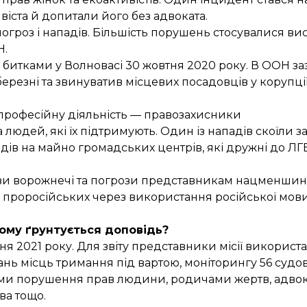
іста й допитали його без адвоката.
погроз і нападів. Більшість порушень стосувалися ви
Н.
 битками у Волновасі 30 жовтня 2020 року. В ООН з
 березні та звинуватив місцевих посадовців у корупції
ню професійну діяльність — правозахисники
людей, які їх підтримують. Один із нападів скоїли за
ів на майно громадських центрів, які дружні до ЛГ
ови ворожнечі та погрози представникам нацменшин
 проросійських через використання російської мов
ому ґрунтується доповідь?
чня 2021 року. Для звіту представники місії використ
вань місць тримання під вартою, моніторингу 56 судов
ідками порушення прав людини, родичами жертв, адво
ва тощо.