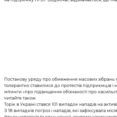
Постанову уряду про обмеження масових зібрань п
толерантно ставилися до протестів підприємців і
мітинги «про підвищення обізнаності про насильство 
читайте також
Торік в Україні стався 101 випадок нападів на акти
З 18 випадків погроз і нападів, які зафіксувала м
(трьох чоловіків та одну жінку), зокрема захисників