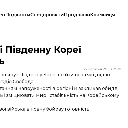
ео
Подкасти
Спецпроєкти
Продакшн
Крамниця
і Південну Кореї
ь
22 серпня 2015 00:39
чну і Південну Кореї не йти ні на які дії, що
Радіо Свобода
.
танням напруженості в регіоні й закликав обидві
ь і зміцнювати мир і стабільність на Корейському
ї війська в повну бойову готовність.