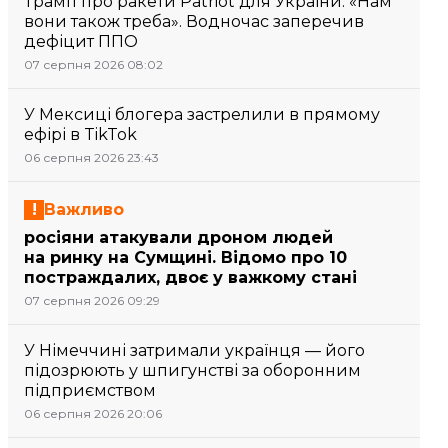
Трамп про ракети Patriot для України: «Нам
вони також треба». Водночас заперечив
дефіцит ППО
07 серпня 2026 08:02
У Мексиці блогера застрелили в прямому
ефірі в TikTok
06 серпня 2026 23:43
Важливо
росіяни атакували дроном людей
на ринку на Сумщині. Відомо про 10
постраждалих, двоє у важкому стані
07 серпня 2026 09:29
У Німеччині затримали українця — його
підозрюють у шпигунстві за оборонним
підприємством
06 серпня 2026 20:06