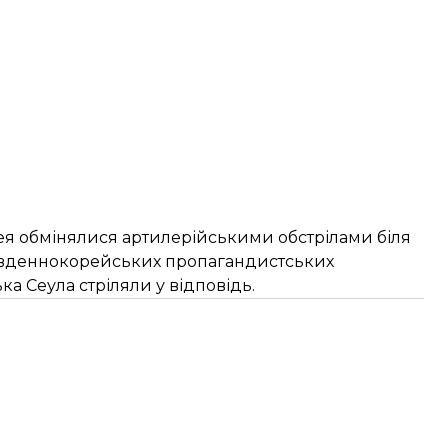
рея обмінялися артилерійськими обстрілами біля
південнокорейських пропагандистських
ька Сеула стріляли у відповідь.