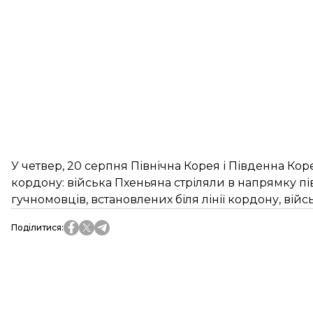
У четвер, 20 серпня Північна Корея і Південна Ко
кордону: війська Пхеньяна стріляли в напрямку 
гучномовців, встановлених біля лінії кордону, війс
Поділитися
: