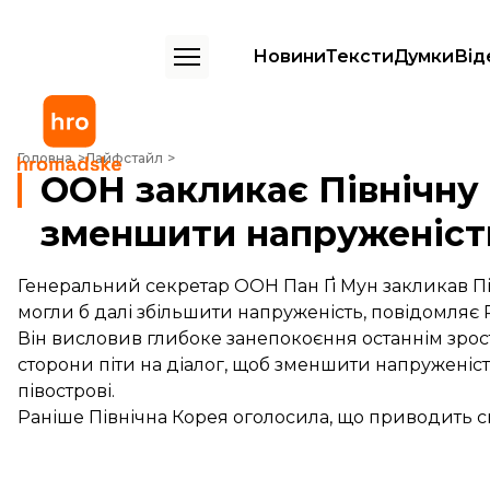
Новини
Тексти
Думки
Від
ООН закликає Північну і Південну Кореї зменшити напруженість
Головна
Лайфстайл
ООН закликає Північну 
зменшити напруженіст
Генеральний секретар ООН Пан Ґі Мун закликав Півні
могли б далі збільшити напруженість, повідомляє
Він висловив глибоке занепокоєння останнім зрос
сторони піти на діалог, щоб зменшити напруженіст
півострові.
Раніше Північна Корея оголосила, що приводить сво