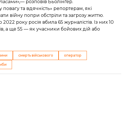
ипасами»
,— розповів Бьолінґер.
повагу та вдячність» репортерам, які
ти війну попри обстріли та загрозу життю.
о 2022 року росія вбила 65 журналістів. Із них 10
в, а ще 55 — як учасники бойових дій або
чини
смерть військового
оператор
омби