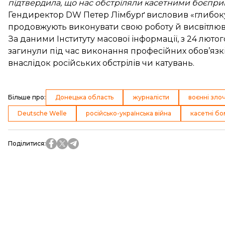
підтвердила, що нас обстріляли касетними боєпр
Гендиректор DW Петер Лімбурґ висловив «глибоку 
продовжують виконувати свою роботу й висвітлюва
За
даними
Інституту масової інформації, з 24 лютог
загинули під час виконання професійних обов’язкі
внаслідок російських обстрілів чи катувань.
Більше про
:
Донецька область
журналісти
воєнні зло
Deutsche Welle
російсько-українська війна
касетні б
Поділитися
: