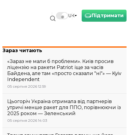
Підтримати
UK
Зараз читають
«Зараз не мали б проблеми». Київ просив
ліцензію на ракети Patriot іще за часів
Байдена, але там «просто сказали "ні"» — Kyiv
Independent
05 серпня 2026 12:59
Цьогоріч Україна отримала від партнерів
утричі менше ракет для ППО, порівнюючи із
2025 роком — Зеленський
05 серпня 2026 14:03