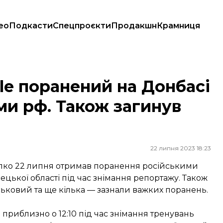
ео
Подкасти
Спецпроєкти
Продакшн
Крамниця
пасами рф. Також загинув військовий ЗСУ
le поранений на Донбасі
и рф. Також загинув
22 липня 2023 18:23
илко 22 липня отримав поранення російськими
ької області під час знімання репортажу. Також
ськовий та ще кілька — зазнали важких поранень.
 приблизно о 12:10 під час знімання тренувань