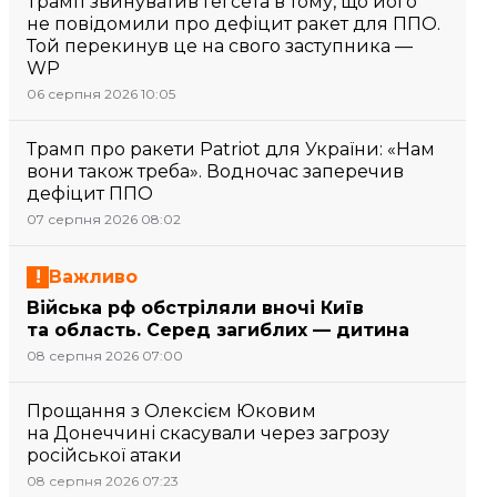
Трамп звинуватив Гегсета в тому, що його
не повідомили про дефіцит ракет для ППО.
Той перекинув це на свого заступника —
WP
06 серпня 2026 10:05
Трамп про ракети Patriot для України: «Нам
вони також треба». Водночас заперечив
дефіцит ППО
07 серпня 2026 08:02
Важливо
Війська рф обстріляли вночі Київ
та область. Серед загиблих — дитина
08 серпня 2026 07:00
Прощання з Олексієм Юковим
на Донеччині скасували через загрозу
російської атаки
08 серпня 2026 07:23