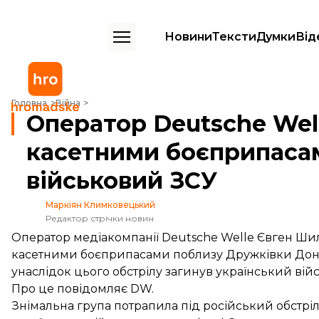
Новини
Тексти
Думки
Від
Оператор Deutsche Welle поранений на Донбасі касетними боєпри
Головна
Війна
Оператор Deutsche Wel
касетними боєприпасам
військовий ЗСУ
Маркіян Климковецький
Редактор стрічки новин
Оператор медіакомпанії Deutsche Welle Євген Ш
касетними боєприпасами поблизу Дружківки Донец
унаслідок цього обстрілу загинув український вій
Про це
повідомляє
DW.
Знімальна група потрапила під російський обстріл