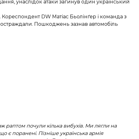
дання, унаслідок атаки загинув один український
. Кореспондент DW Матіас Бьолінґер і команда з
 постраждали. Пошкоджень зазнав автомобіль
аж раптом почули кілька вибухів. Ми лягли на
що є поранені. Пізніше українська армія