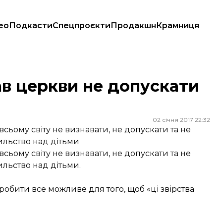
ео
Подкасти
Спецпроєкти
Продакшн
Крамниця
и
в церкви не допускати
02 січня 2017 22:32
ьому світу не визнавати, не допускати та не
ильство над дітьми
ьому світу не визнавати, не допускати та не
ильство над дітьми.
робити все можливе для того, щоб «ці звірства