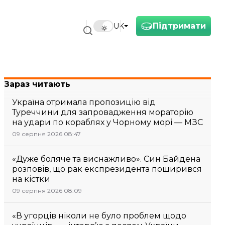
Підтримати
UK
Зараз читають
Україна отримала пропозицію від
Туреччини для запровадження мораторію
на удари по кораблях у Чорному морі — МЗС
09 серпня 2026 08:47
«Дуже боляче та виснажливо». Син Байдена
розповів, що рак експрезидента поширився
на кістки
09 серпня 2026 08:09
«В угорців ніколи не було проблем щодо