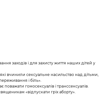
ння заходів і для захисту життя наших дітей у
 які вчинили сексуальне насильство над дітьми,
ереживання і біль».
ає поважати
гомосексуалів і транссексуалів.
 священикам
«відпускати гріх аборту».