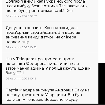
Болгарія викликала українського посла
після вибуху безпілотника. Там вважають,
що це був дрон-приманка «Майя»
09 серпня 2026 09:12
Депутатка опозиції Косова закидала
прем'єр-міністра яйцями. Він відклав
висування кандидатури на спікера
парламенту
09 серпня 2026 10:53
Чат у Telegram про протести проти
відставки Федорова видалили після
затримання адміна. У поліції кажуть, що він
Підтримати
був у СЗЧ
09 серпня 2026 10:16
Підтримай hromadske.
Ми працюємо для тебе та
Партія Мадяра висунула Андраша Баку на
посаду президента Угорщини. Він був
завдяки тобі. Будь нашим
колишнім головою Верховного суду
другом
09 серпня 2026 11:30