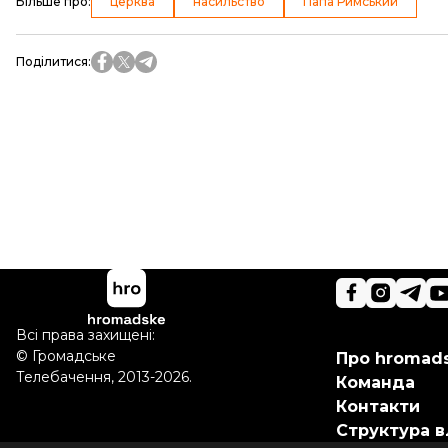
Більше про
:
церква
насильство
Папа Римський
Поділитися
:
Всі права захищені:
©
Громадське
Про hromad
Телебачення
,
2013-2026.
Команда
Контакти
Структура в