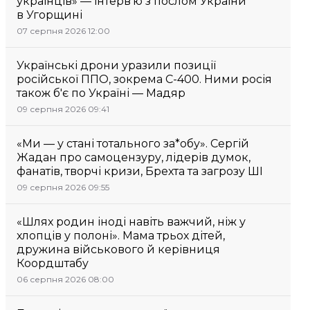
українців» — інтерв’ю з послом України
в Угорщині
07 серпня 2026 12:00
Українські дрони уразили позиції
російської ППО, зокрема С-400. Ними росія
також б'є по Україні — Мадяр
09 серпня 2026 09:41
«Ми — у стані тотального за*обу». Сергій
Жадан про самоцензуру, лідерів думок,
фанатів, творчі кризи, Брехта та загрозу ШІ
09 серпня 2026 09:55
«Шлях родин іноді навіть важчий, ніж у
хлопців у полоні». Мама трьох дітей,
дружина військового й керівниця
Коордштабу
06 серпня 2026 08:00