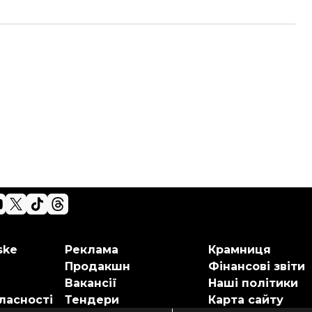
ske
Реклама
Крамниця
Продакшн
Фінансові звіти
Вакансії
Наші політики
ласності
Тендери
Карта сайту