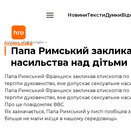
Новини
Тексти
Думки
Від
Папа Римський закликав церкви не допускати насильства над дітьм
Головна
Лайфстайл
Папа Римський заклика
насильства над дітьми
Папа Римський Франциск закликав єпископів по вс
терпіти духовенство, яке допускає сексуальне нас
Папа Римський Франциск закликав єпископів по вс
терпіти духовенство, яке допускає сексуальне нас
Про це
повідомляє
ВВС.
Як зазначається, Папа Римський у листі пообіцяв з
більше не мали місця в нашому середовищі».