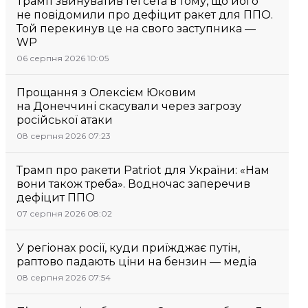
Трамп звинуватив Гегсета в тому, що його
не повідомили про дефіцит ракет для ППО.
Той перекинув це на свого заступника —
WP
06 серпня 2026 10:05
Прощання з Олексієм Юковим
на Донеччині скасували через загрозу
російської атаки
08 серпня 2026 07:23
Трамп про ракети Patriot для України: «Нам
вони також треба». Водночас заперечив
дефіцит ППО
07 серпня 2026 08:02
У регіонах росії, куди приїжджає путін,
раптово падають ціни на бензин — медіа
08 серпня 2026 07:54