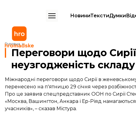
Новини
Тексти
Думки
Від
Переговори щодо Сирії відклали через неузгодженість складу учас
Головна
Переговори щодо Сирії
неузгодженість складу
Міжнародні переговори щодо Сирії в женевському 
перенесено на п'ятницю 29 січня через розбіжност
Про це заявив спецпредставник ООН по Сирії Сте
«Москва, Вашингтон, Анкара і Ер-Ріяд намагаютьс
учасників», – сказав Містура.