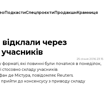
ео
Подкасти
Спецпроєкти
Продакшн
Крамниця
ників
 відклали через
 учасників
25 січня 2016 23:15
форматі, які повинні були початися в понеділок,
і стосовно складу учасників.
фан де Містура,
повідомляє
Reuters.
я прийти до консенсусу з приводу складу