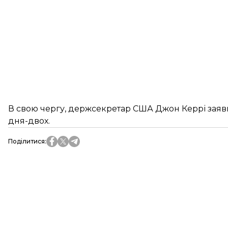
В свою чергу, держсекретар США Джон Керрі заявив
дня-двох.
Поділитися
: