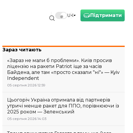
Підтримати
UK
Зараз читають
«Зараз не мали б проблеми». Київ просив
ліцензію на ракети Patriot іще за часів
Байдена, але там «просто сказали "ні"» — Kyiv
Independent
05 серпня 2026 12:59
Цьогоріч Україна отримала від партнерів
утричі менше ракет для ППО, порівнюючи із
2025 роком — Зеленський
05 серпня 2026 14:03