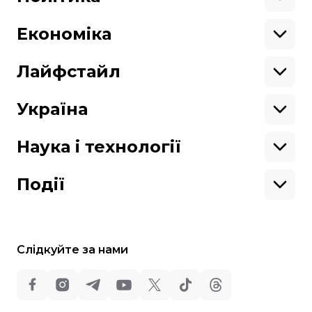
Азія
Ми працюємо для тебе та завдяки тобі.
Африка
Закопроєкти
Будь нашим другом
Європа
Персоналії
Економіка
Геополітика
Верховна Рада
Кабінет міністрів
Бізнес
Про hromadske
Вакансії
Реформи
Енергетика
Лайфстайл
Вибори
Особисті фінанси
Команда
Тендери
Корупція
Інфраструктура
Спорт
Контакти
Крамниця
Нерухомість
Кіно
Україна
Структура
Фінансові звіти
Ціни
Музика
Театр
Київ
власності
Наші політики
Подорожі
Регіони
Наука і технології
Реклама
Карта сайту
Книги
Історія
Продакшн
Їжа
Гаджети
ШІ
Події
Космос
IT
Техніка
Слідкуйте за нами
Всі права захищені:
©
Громадське Телебачення
,
2013-2026.
ideil