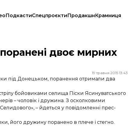
ео
Подкасти
Спецпроєкти
Продакшн
Крамниця
в поранені двоє мирних
19 травня 2015 13:43
іски під Донецьком, поранення отримали два
обстрілу бойовиками селища Піски Ясинуватського
ерів – чоловік і дружина. З осколковими
елидового», – йдеться у повідомленні прес-
лки, його дружину поранено в плече і стегно.