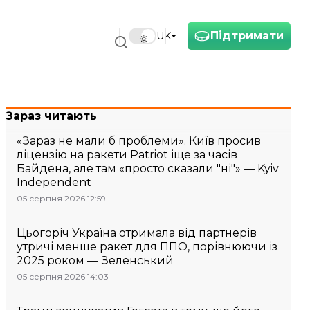
Підтримати
UK
Зараз читають
«Зараз не мали б проблеми». Київ просив
ліцензію на ракети Patriot іще за часів
Байдена, але там «просто сказали "ні"» — Kyiv
Independent
05 серпня 2026 12:59
Цьогоріч Україна отримала від партнерів
утричі менше ракет для ППО, порівнюючи із
2025 роком — Зеленський
05 серпня 2026 14:03