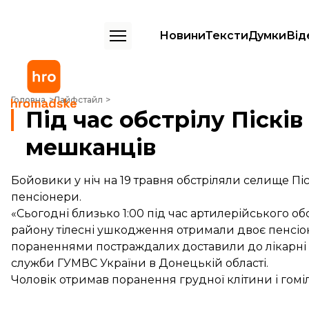
Новини
Тексти
Думки
Від
Під час обстрілу Пісків поранені двоє мирних мешканців
Головна
Лайфстайл
Під час обстрілу Піскі
мешканців
Бойовики у ніч на 19 травня обстріляли селище П
пенсіонери.
«Сьогодні близько 1:00 під час артилерійського 
району тілесні ушкодження отримали двоє пенсіон
пораненнями постраждалих доставили до лікарні С
служби ГУМВС України в Донецькій області.
Чоловік отримав поранення грудної клітини і гомі