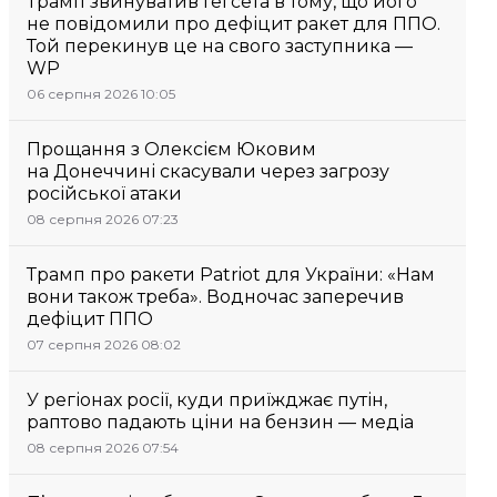
Трамп звинуватив Гегсета в тому, що його
не повідомили про дефіцит ракет для ППО.
Той перекинув це на свого заступника —
WP
06 серпня 2026 10:05
Прощання з Олексієм Юковим
на Донеччині скасували через загрозу
російської атаки
08 серпня 2026 07:23
Трамп про ракети Patriot для України: «Нам
вони також треба». Водночас заперечив
дефіцит ППО
07 серпня 2026 08:02
У регіонах росії, куди приїжджає путін,
раптово падають ціни на бензин — медіа
08 серпня 2026 07:54