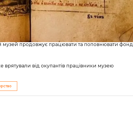
уші й ілюстроване гравюрами. На першій сторінці лед
чъ Екатериненскому Собору»
.
 хто й коли зробив цей напис, адже на момент видан
й музей продовжує працювати та поповнювати фон
ке врятували від окупантів працівники музею
ерство