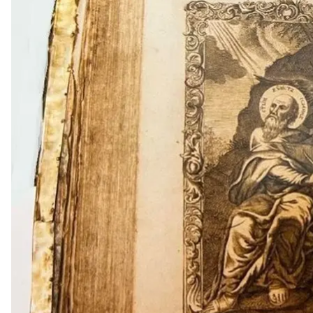
Єванг
Facebook 
Під час окупації Херсона, у жовтні 2022 року, ро
Євангеліє 1785 року.
Про це
розповіли
в Херсонському обласному краєз
Книга надійшла до музею в 1963 році зі Святодухі
соборі.
«Напевне загарбників привабив срібний оклад із
припустили в музеї.