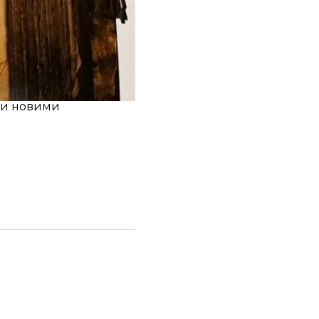
ь читається
ня книги з часу
ди новими