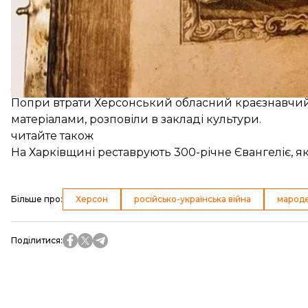
Євангеліє було видано в Москві, воно має 493 арк
рукописний чорнильний напис:
«Запорожская Си
У музеї зазначили, що можна лише здогадуватися,
ліквідації Запорізької Січі пройшло вже 10 років.
Попри втрати Херсонський обласний краєзнавчи
матеріалами, розповіли в закладі культури.
читайте також
На Харківщині реставрують 300-річне Євангеліє, я
Більше про
:
Херсон
російсько-українська війна
марод
Поділитися
: