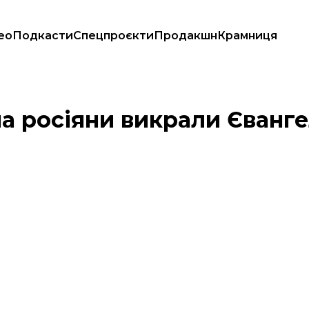
ео
Подкасти
Спецпроєкти
Продакшн
Крамниця
а росіяни викрали Євангел