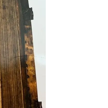
ції. Серед них —
сь у Катерининському
рбуванням»
, —