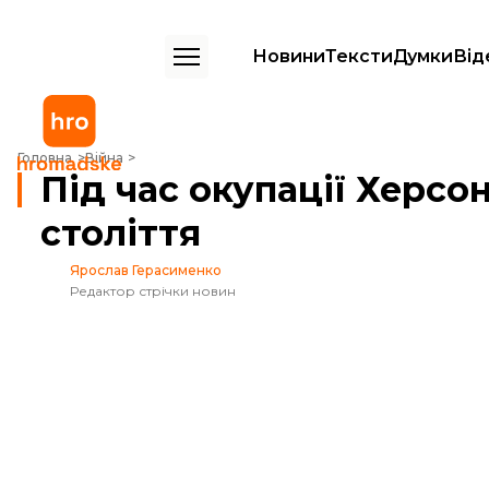
Новини
Тексти
Думки
Від
Під час окупації Херсона росіяни викрали Євангеліє XVIII століття
Головна
Війна
Під час окупації Херсон
століття
Ярослав Герасименко
Редактор стрічки новин