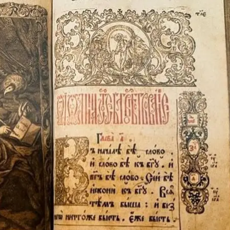
еліє 1785 року, яке викрали окупанти
/ Херсонський обласний краєзнавчий музей
сіяни викрали найцінніші екземпляри книжкової колек
навчому музеї.
вського собору Херсона. До того Євангеліє зберігало
 елементами позолоти, прикрашений тисненням і ка