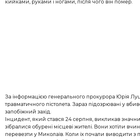
кийками, руками і ногами, після чого він помер.
За інформацією генерального прокурора Юрія Луцен
травматичного пістолета. Зараз підозрювані у вби
запобіжний захід.
Інцидент, який стався 24 серпня, викликав значн
зібралися обурені місцеві жителі. Вони хотіли в
перевезти у Миколаїв. Коли їх почали виводити з