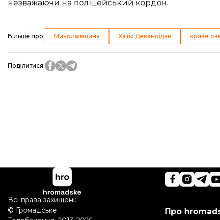
незважаючи на поліцейський кордон.
Більше про
:
Миколаївщина
Хатія Деканоідзе
криве оз
Поділитися
:
Всі права захищені:
©
Громадське
Про hromad