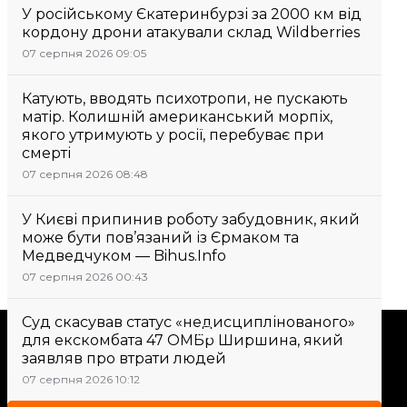
У російському Єкатеринбурзі за 2000 км від
кордону дрони атакували склад Wildberries
07 серпня 2026 09:05
Катують, вводять психотропи, не пускають
матір. Колишній американський морпіх,
якого утримують у росії, перебуває при
смерті
07 серпня 2026 08:48
У Києві припинив роботу забудовник, який
може бути пов’язаний із Єрмаком та
Медведчуком — Bihus.Info
07 серпня 2026 00:43
Суд скасував статус «недисциплінованого»
Підтримати
для екскомбата 47 ОМБр Ширшина, який
заявляв про втрати людей
07 серпня 2026 10:12
Підтримай hromadske.