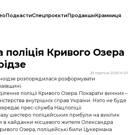
ео
Подкасти
Спецпроєкти
Продакшн
Крамниця
еканоідзе
а поліція Кривого Озера
оідзе
25 серпня 2016 14:01
каноідзе розпорядилася розформувати
аївщині.
лення поліції Кривого Озера. Покарати винних –
істерства внутрішніх справ України. Ніхто не буде
передає
прес-служба Нацполіції.
дразу шестеро поліцейських прибули на виклик
и в кайданки місцевого жителя Олександра
 Кривого Озера, поліцейські били Цукермана