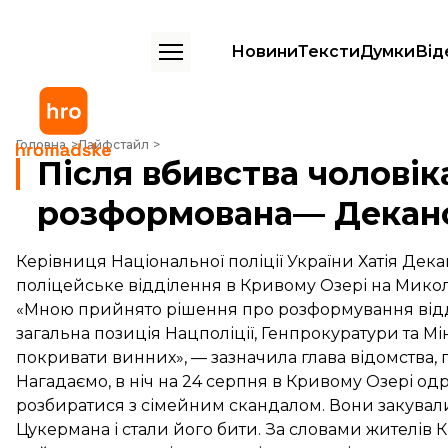
Новини
Тексти
Думки
Від
Після вбивства чоловіка поліція Кривого Озера розформована— Д
Головна
Лайфстайл
Після вбивства чоловік
розформована— Декан
Керівниця Національної поліції України Хатія Де
поліцейське відділення в Кривому Озері на Микол
«Мною прийнято рішення про розформування відді
загальна позиція Нацполіції, Генпрокуратури та Мін
покривати винних», — зазначила глава відомства,
Нагадаємо, в ніч на 24 серпня в Кривому Озері о
розбиратися з сімейним скандалом. Вони закувал
Цукермана і стали його бити. За словами жителів