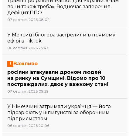
Трамп про ракети Patriot для України: «Нам
вони також треба». Водночас заперечив
дефіцит ППО
07 серпня 2026 08:02
У Мексиці блогера застрелили в прямому
ефірі в TikTok
06 серпня 2026 23:43
Важливо
росіяни атакували дроном людей
на ринку на Сумщині. Відомо про 10
постраждалих, двоє у важкому стані
07 серпня 2026 09:29
У Німеччині затримали українця — його
підозрюють у шпигунстві за оборонним
підприємством
06 серпня 2026 20:06