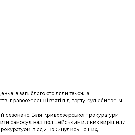
ка, в загиблого стріляли також із
встві правоохоронці
взяті під варту
, суд обирає їм
ий резонанс. Біля Кривоозерської прокуратури
чинити самосуд над поліцейськими, яких вирішили
 прокуратури, люди накинулись на них,