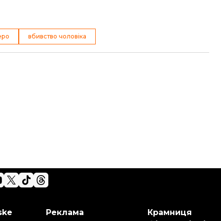
еро
вбивство чоловіка
ske
Реклама
Крамниця