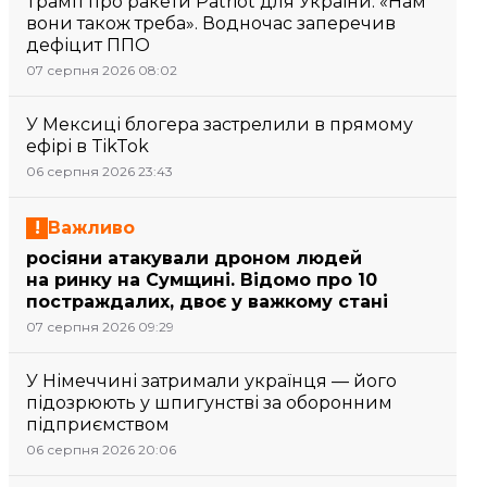
Трамп про ракети Patriot для України: «Нам
вони також треба». Водночас заперечив
дефіцит ППО
07 серпня 2026 08:02
У Мексиці блогера застрелили в прямому
ефірі в TikTok
06 серпня 2026 23:43
Важливо
росіяни атакували дроном людей
на ринку на Сумщині. Відомо про 10
постраждалих, двоє у важкому стані
07 серпня 2026 09:29
У Німеччині затримали українця — його
підозрюють у шпигунстві за оборонним
підприємством
06 серпня 2026 20:06