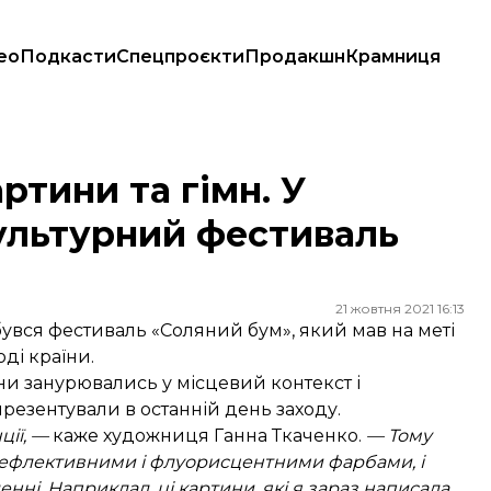
ео
Подкасти
Спецпроєкти
Продакшн
Крамниця
турний фестиваль «Соляний бум»
ртини та гімн. У
культурний фестиваль
21 жовтня 2021 16:13
бувся фестиваль «Соляний бум», який мав на меті
ді країни.
ни занурювались у місцевий контекст і
 презентували в останній день заходу.
ції, —
каже художниця Ганна Ткаченко.
— Тому
 рефлективними і флуорисцентними фарбами, і
нні. Наприклад, ці картини, які я зараз написала,