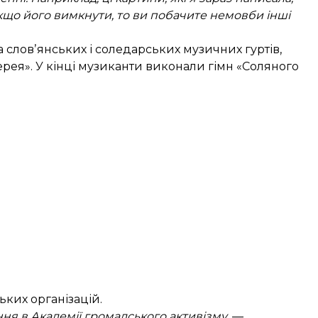
кщо його вимкнути, то ви побачите немовби інші
 словʼянських і соледарських музичних гуртів,
лерея». У кінці музиканти виконали гімн «Соляного
ких організацій.
ння в Академії громадського активізму
, —