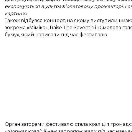
експонуються в ультрафіолетовому прожекторі. І я
картини
».
Також відбувся концерт, на якому виступили низка
зокрема «Міміка», Raise The Seventh і «Смолова га
буму», який написали під час фестивалю.
Організаторами фестивалю стала коаліція громадсь
«
Формат коаліції нам запропонували під час навча