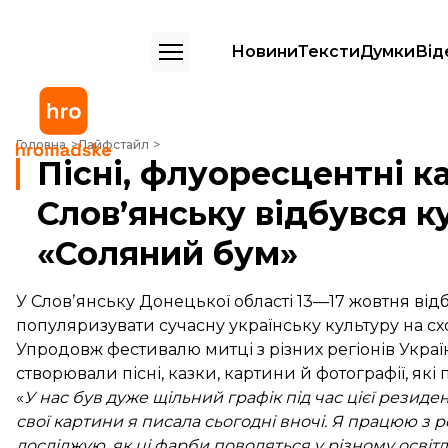
Новини
Тексти
Думки
Від
Пісні, флуоресцентні картини та гімн. У Слов’янську відбувся куль
Головна
Лайфстайл
Пісні, флуоресцентні ка
Слов’янську відбувся 
«Соляний бум»
У Словʼянську Донецької області 13—17 жовтня від
популяризувати сучасну українську культуру на схо
Упродовж фестивалю митці з різних регіонів Украї
створювали пісні, казки, картини й фотографії, які
«
У нас був дуже щільний графік під час цієї резиден
свої картини я писала сьогодні вночі. Я працюю з
досліджую, як ці фарби поводяться у різному освітле