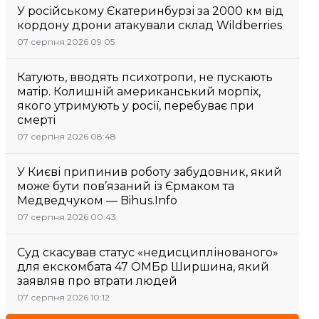
У російському Єкатеринбурзі за 2000 км від
кордону дрони атакували склад Wildberries
07 серпня 2026 09:05
Катують, вводять психотропи, не пускають
матір. Колишній американський морпіх,
якого утримують у росії, перебуває при
смерті
07 серпня 2026 08:48
У Києві припинив роботу забудовник, який
може бути пов’язаний із Єрмаком та
Медведчуком — Bihus.Info
07 серпня 2026 00:43
Суд скасував статус «недисциплінованого»
для екскомбата 47 ОМБр Ширшина, який
заявляв про втрати людей
07 серпня 2026 10:12