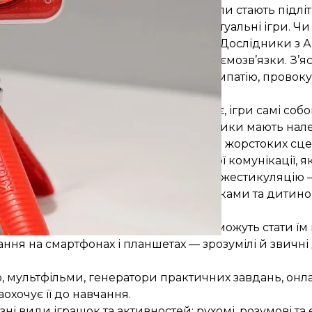
о планшету, ніж спорту, особливо коли стають підлі
дміру агресивними, бавлячись у віртуальні ігри. Чи 
аки є, але слід розібратися в нюансах. Дослідники з
ь за вісім років, щоб простежити взаємозв’язки. З’яс
ість до агресії, можуть заглушувати емпатію, провок
я ширших висновків. Хоч зв’язок існує, ігри самі со
ику. Щоб мінімізувати ризики, виробники мають на
стежувати, аби в грі було якнайменше жорстоких сце
 вони відвертають увагу від соціальної комунікації, 
обличчя, фрази та їхню тональність, жестикуляцію — т
виток мовлення, комунікацію між батьками та дитин
ться, гаджети й диджитал-інструменти можуть стати ї
ання на смартфонах і планшетах — зрозумілі й звичні
ео, мультфільми, генератори практичних завдань, онл
охочує її до навчання.
ні види іграшок та активностей: рухомі, розумові та