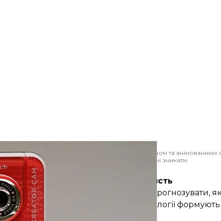
у. Цифрова камера поставляється із зеленим екраном та анімованими
ос, переслідувати тиранозавра або змушувати речі зникати.
AP/Kathy Willens
ігор: чи є застереження і яка користь
тити. Поки що непросто достеменно спрогнозувати, 
тенденції окреслені вже зараз. Технології формують с