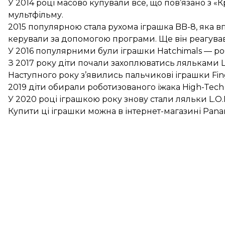
У 2014 році масово купували все, що пов’язано з 
мультфільму.
2015 популярною стала рухома іграшка BB-8, яка вп
керували за допомогою програми. Ще він реагував
У 2016 популярними були іграшки Hatchimals — ро
З 2017 року діти почали захоплюватись ляльками L.O
Наступного року з’явились пальчикові іграшки Fing
2019 діти обирали роботизованого їжака High-Tech
У 2020 році іграшкою року знову стали ляльки L.O.L.
Купити ці іграшки можна в інтернет-магазині
Pana