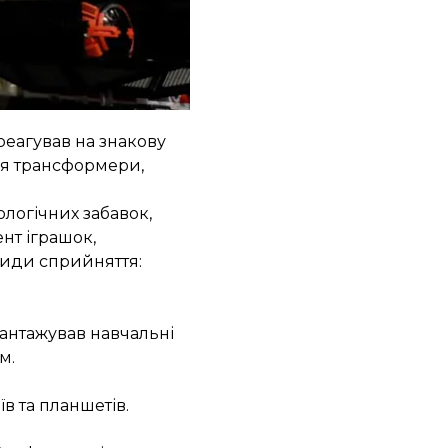
 реагував на знакову
ися трансформери,
ологічних забавок,
ент іграшок,
види сприйняття:
вантажував навчальні
м.
в та планшетів.