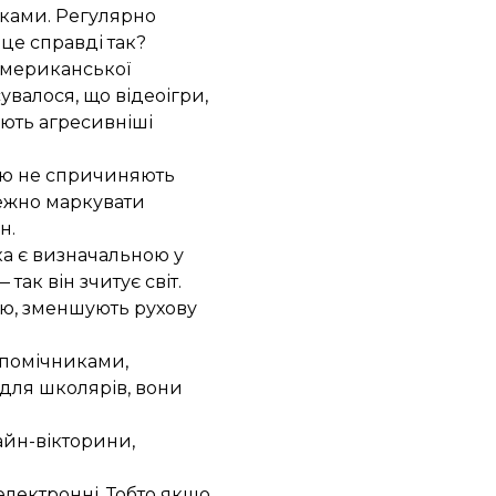
тками. Регулярно
це справді так?
 Американської
увалося, що відеоігри,
ують агресивніші
бою не спричиняють
лежно маркувати
н.
яка є визначальною у
ак він зчитує світ.
ою, зменшують рухову
м помічниками,
 для школярів, вони
айн-вікторини,
 електронні. Тобто якщо