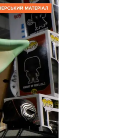
и явищами,
нні 10 років, як на це
м, цілком присвяченим
ку, починаючи з 1965-
налізували, як
ніплити,
це ілюструє гендерний
y Homemaker
рити.