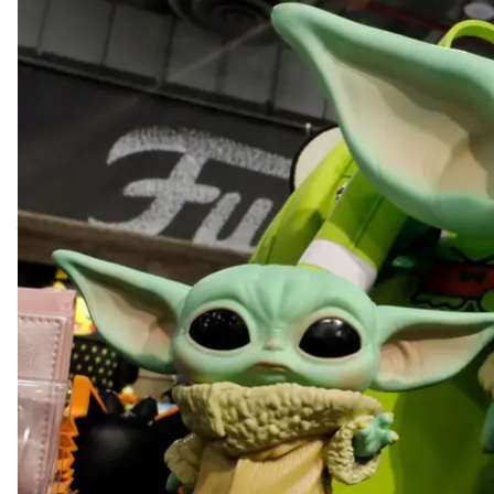
Хороша іграшка надихає, залучає, радує та навчає
започатковують тренди та породжують тисячі копій.
вплинула диджиталізація та яка користь від елект
Десятка 
Видання Insider спільно з Національним музеєм г
іграм, уклало список найпопулярніших іграшок. Ві
го, присвячена певна забавка. Перелік іграшок авт
конкретна забавка передає дух доби й розповідає 
Так, наприклад, у 1966-му році стала популярною 
холодильнички, пральні машинки тощо. Стереотип
устрій того періоду. Марка стала своєрідним фено
вживається як іронічне порівняння щодо жінок, я