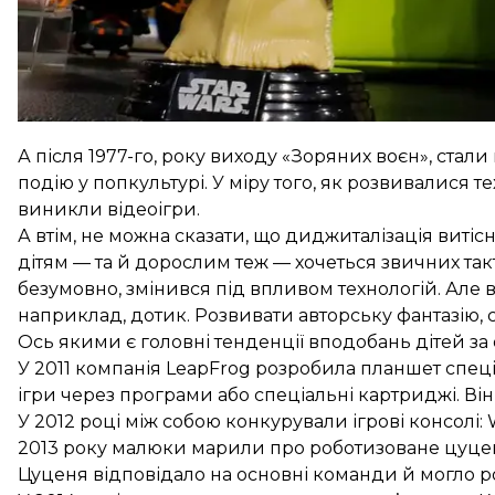
А після 1977-го, року виходу «Зоряних воєн», стал
подію у попкультурі. У міру того, як розвивалися 
виникли відеоігри.
А втім, не можна сказати, що диджиталізація витіс
дітям — та й дорослим теж — хочеться звичних такти
безумовно, змінився під впливом технологій. Але 
наприклад, дотик. Розвивати авторську фантазію,
Ось якими є головні тенденції вподобань дітей за о
У 2011 компанія LeapFrog розробила планшет спец
ігри через програми або спеціальні картриджі. Ві
У 2012 році між собою конкурували ігрові консолі: Wi
2013 року малюки марили про роботизоване цуценя
Цуценя відповідало на основні команди й могло ро