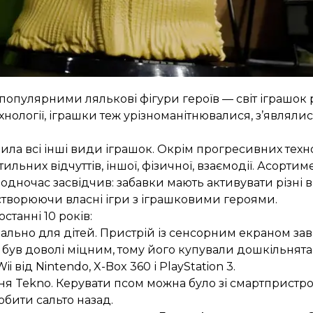
и популярними лялькові фігури героїв — світ іграшок
технології, іграшки теж урізноманітнювалися, з’являл
нила всі інші види іграшок. Окрім прогресивних техн
льних відчуттів, іншої, фізичної, взаємодії. Асортим
водночас засвідчив: забавки мають активувати різні 
 створюючи власні ігри з іграшковими героями.
станні 10 років:
іально для дітей. Пристрій із сенсорним екраном за
н був доволі міцним, тому його купували дошкільнята
i від Nintendo, X-Box 360 і PlayStation 3.
 Tekno. Керувати псом можна було зі смартпристрої
бити сальто назад.