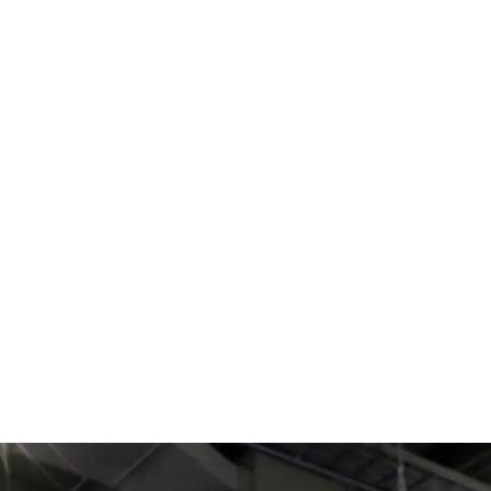
Бебі Йоди на ярмарку іграшок у Нью-Йорку.