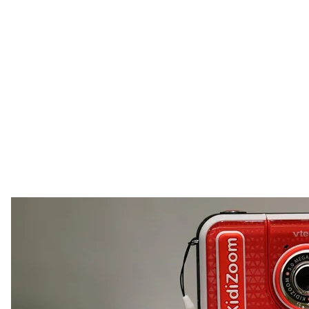
KidiZoom Creator Cam від VTech на Ярмарку іграшок у Нью-Йорк
вирушати у відкритий косм
Диджиталізація 
Вплив технологій на суспільство складно не помі
обернеться для наступного покоління. Однак деякі 
підлітки грають, думають та проживають життя.