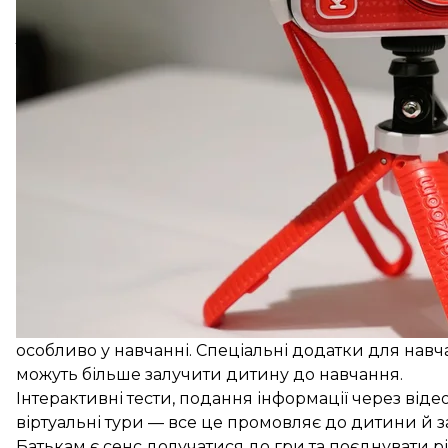
Діти нерідко віддають перевагу радше телефону аб
лунають застереження щодо того, що діти стають на
Зв’язок між відеограми та дитячою агресивністю т
психологічної асоціації видали понад сто досліджен
де є елементи насильства, все ж зменшують чутлив
думки.
Але психологи застерігають: даних недостатньо дл
збільшення агресії, а є додатковим чинником риз
продукцію та ще на етапі написання сценарію про
Інтерактивні іграшки не потрібні дитині до року —
цьому періоді життя. Малюк має схоплювати вирази 
Електронні ж девайси в цьому віці гальмують роз
активність.
Але у міру того, як діти підростають й соціалізую
особливо у навчанні. Спеціальні додатки для навч
можуть більше залучити дитину до навчання.
Інтерактивні тести, подання інформації через від
віртуальні тури — все це промовляє до дитини й за
Батькам є сенс долучатися до гри та поєднувати різ