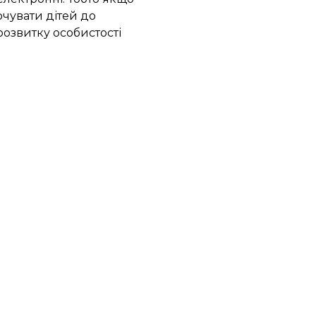
очувати дітей до
озвитку особистості