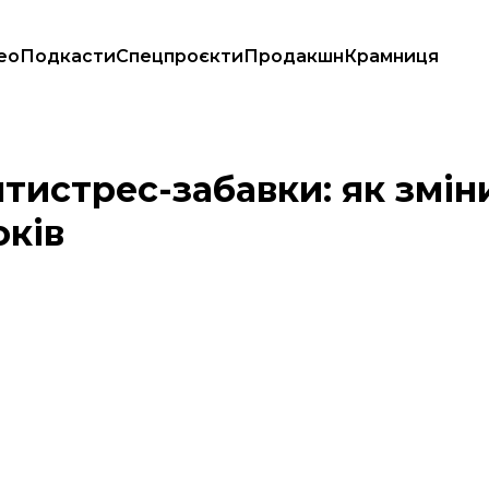
ео
Подкасти
Спецпроєкти
Продакшн
Крамниця
анні 10 років
тистрес-забавки: як змін
оків