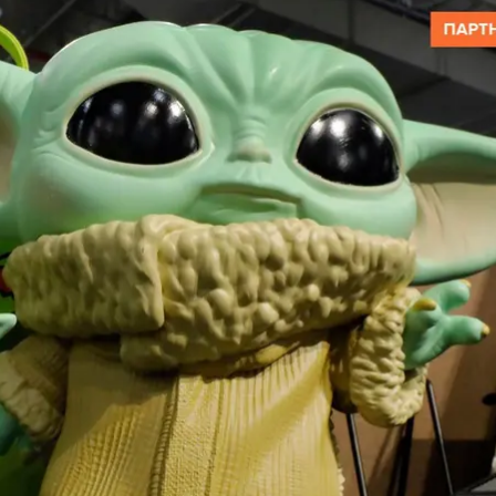
AP/Richard Drew
 вашу дитину новому. Деякі з них стають культурним
 hromadske розглянуло, як змінилися іграшки за оста
ронних девайсів.
найпопулярніших іграшок 2010-х
ри у Нью-Йорку, що вважається єдиним у світі музеє
н охоплює проміжок із 1960-х до 2010-х — кожному ро
ори обирали з огляду на симпатії покупців. А також а
про те, чим тоді жили люди.
щойно відкрита лінійка Suzy Homemaker — кухонні мі
но вони призначалися для жінок — з погляду часу 
меном, що закріпився й у мові. Сьогодні термін Suz
кі полюбляють (або змушені) прати-прибирати-кухова