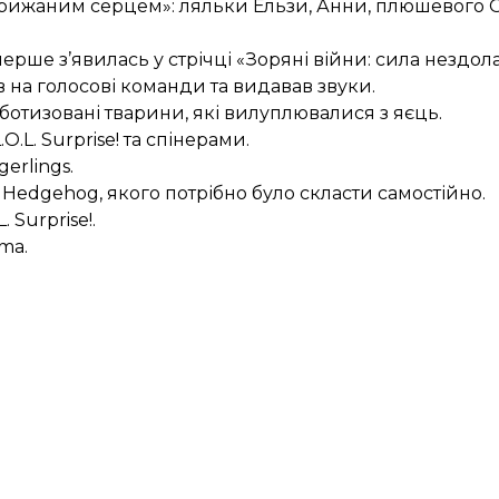
«Крижаним серцем»: ляльки Ельзи, Анни, плюшевого О
ерше з’явилась у стрічці «Зоряні війни: сила нездол
 на голосові команди та видавав звуки.
ботизовані тварини, які вилуплювалися з яєць.
.L. Surprise! та спінерами.
erlings.
 Hedgehog, якого потрібно було скласти самостійно.
 Surprise!.
ma
.