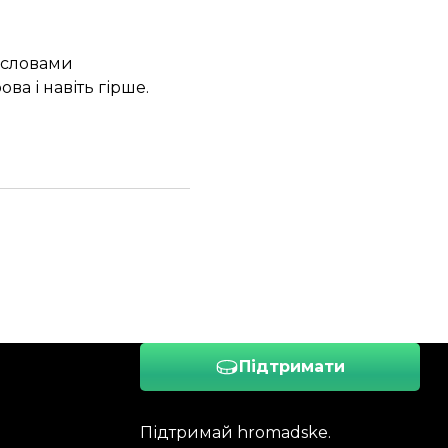
а словами
ва і навіть гірше.
Підтримати
Підтримай hromadske.