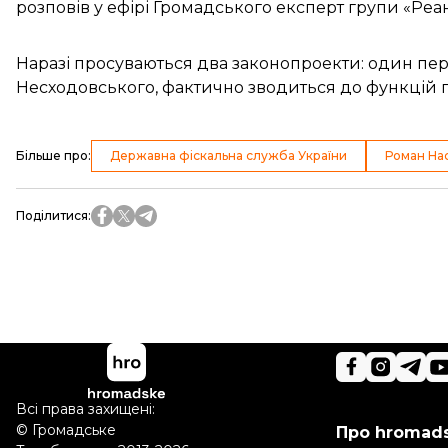
розповів у ефірі Громадського експерт групи «Ре
Наразі просуваються два законопроекти: один пере
Несходовського, фактично зводиться до функцій
Більше про
:
Державна фіскальна служба України
Роман На
Поділитися
:
Всі права захищені:
©
Громадське
Про hromad