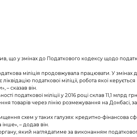
, що у змінах до Податкового кодексу щодо податков
податкова міліція продовжувала працювати. У змінах 
 ліквідацію податкової міліції, робота якої керуєть
, – сказав він.
сті податкової міліції у 2016 році склав 11,1 млрд грн
я товарів через лінію розмежування на Донбасі, з
знищення схем у таких галузях: кредитно-фінансова сф
інше», – додав він.
ргану, який наглядатиме за виконанням податковог