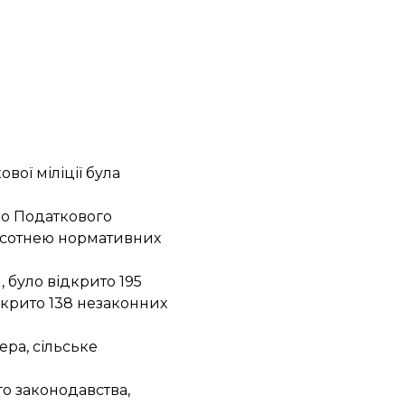
ої міліції була
до Податкового
ся сотнею нормативних
, було відкрито 195
акрито 138 незаконних
ера, сільське
о законодавства,