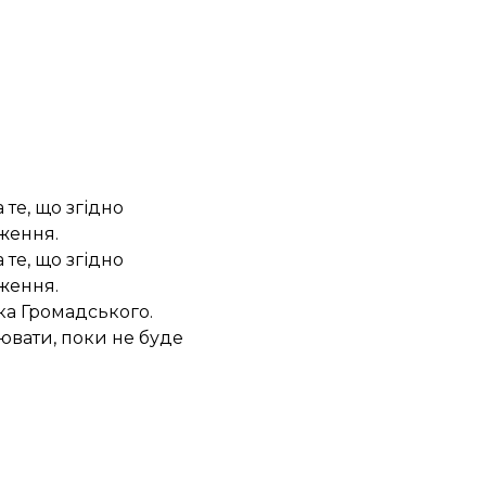
те, що згідно
аження.
те, що згідно
аження.
ка Громадського.
ювати, поки не буде