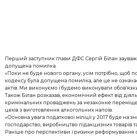
Перший заступник глави ДФС Сергій Білан зауважив
допущена помилка.
«Поки не буде нового органу, усім потрібно, щоб 
кодексу була допущена помилка, але це не означає
актів. Ми виконуємо і будемо виконувати обов'язки»
Також Білан розказав, економічний ефект від діяльно
кримінальних проваджень за незаконне переміщенн
цехів з виготовлення алкогольних напоїв.
«Основна увага податкової міліції у 2017 буде на 
господарство, виробництво підакцизних товарів та 
Раніше про перспективи і ризики реформування о