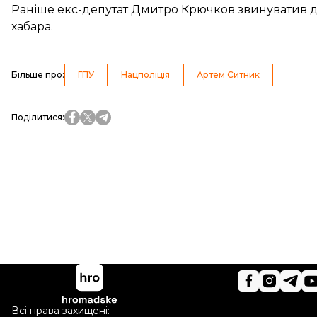
Раніше екс-депутат Дмитро Крючков
звинуватив 
хабара.
Більше про
:
ГПУ
Нацполіція
Артем Ситник
Поділитися
:
Всі права захищені: