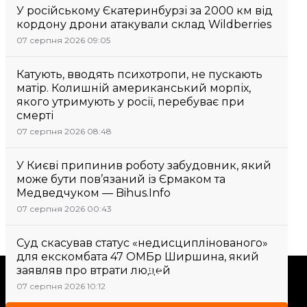
У російському Єкатеринбурзі за 2000 км від
кордону дрони атакували склад Wildberries
07 серпня 2026 09:05
Катують, вводять психотропи, не пускають
матір. Колишній американський морпіх,
якого утримують у росії, перебуває при
смерті
07 серпня 2026 08:48
У Києві припинив роботу забудовник, який
може бути пов’язаний із Єрмаком та
Медведчуком — Bihus.Info
07 серпня 2026 00:43
Суд скасував статус «недисциплінованого»
для екскомбата 47 ОМБр Ширшина, який
заявляв про втрати людей
Підтримати
07 серпня 2026 10:12