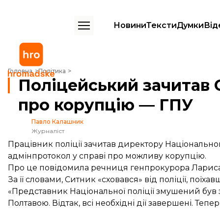
Новини
Тексти
Думки
Від
Поліцейський зачитав Ситнику адмінпротокол про корупцію — ГПУ
Головна
Політика
Поліцейський зачитав 
про корупцію — ГПУ
Павло Калашник
Журналіст
Працівник поліції зачитав директору Національн
адмінпротокол у справі про можливу корупцію.
Про це
повідомила
речниця генпрокурора Лариса
За її словами, Ситник «сховався» від поліції, поїха
«Представник Національної поліції змушений був з
Полтавою. Відтак, всі необхідні дії завершені. Тепе