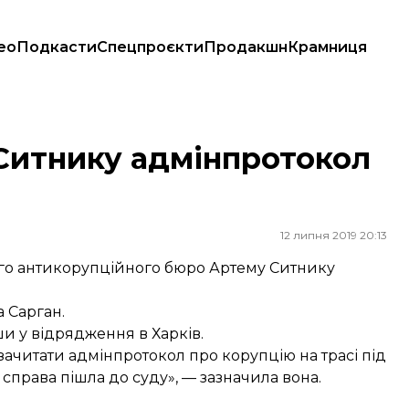
ео
Подкасти
Спецпроєкти
Продакшн
Крамниця
Ситнику адмінпротокол
12 липня 2019 20:13
ого антикорупційного бюро Артему Ситнику
 Сарган.
вши у відрядження в Харків.
ачитати адмінпротокол про корупцію на трасі під
р справа пішла до суду», — зазначила вона.