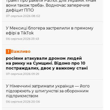
Трамп про ракети Patriot для України: «Нам
вони також треба». Водночас заперечив
дефіцит ППО
07 серпня 2026 08:02
У Мексиці блогера застрелили в прямому
ефірі в TikTok
06 серпня 2026 23:43
Важливо
росіяни атакували дроном людей
на ринку на Сумщині. Відомо про 10
постраждалих, двоє у важкому стані
07 серпня 2026 09:29
У Німеччині затримали українця — його
підозрюють у шпигунстві за оборонним
підприємством
06 серпня 2026 20:06