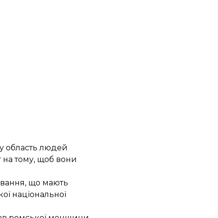
ку область людей
 на тому, щоб вони
вання, що мають
ої національної
рав ромської меншини