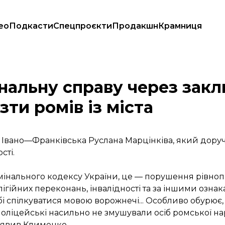
ео
Подкасти
Спецпроєкти
Продакшн
Крамниця
івська вивезти ромів із міста
нальну справу через зак
зти ромів із міста
 Івано—Франківська Руслана Марцінківа, який доручи
сті.
мінального кодексу України, це — порушення рівно
елігійних переконань, інвалідності та за іншими ознак
 спілкуватися мовою ворожнечі... Особливо обурює, 
оліцейські насильно не змушували осіб ромської н
заявив Клименко.