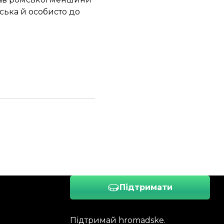
ська й особисто до
Підтримати
Підтримай hromadske.