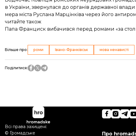
в України,
звернулася до органів державної влади
мера міста Руслана Марцінківа через його антиромс
читайте також
Папа Франциск вибачився перед ромами «за столі
Більше про
:
роми
Івано-Франківськ
мова ненависті
Поділитися
:
Всі права захищені:
©
Громадське
Про hromad