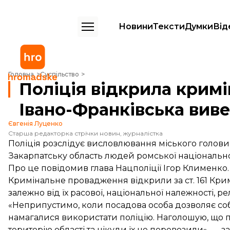
Новини
Тексти
Думки
Від
Поліція відкрила кримінальну справу через заклик мера Івано-Франк
Головна
Суспільство
Поліція відкрила кримі
Івано-Франківська виве
Євгенія Луценко
Старша редакторка стрічки новин, журналістка
Поліція розслідує висловлювання міського голови
Закарпатську область людей ромської національно
Про це
повідомив
глава Нацполіції Ігор Клименко.
Кримінальне провадження відкрили за ст. 161 Кри
залежно від їх расової, національної належності, р
«Неприпустимо, коли посадова особа дозволяє собі
намагалися використати поліцію. Наголошую, що п
територію області та нікуди їх не перевозили», — 