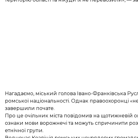
Нагадаємо, міський голова Івано-Франківська Рус
ромської
національності. Однак правоохоронці «не
завершили почате.
Про це очільник міста повідомив на щотижневій 
ознаки мови ворожнечі та можуть спричинити роз
етнічної групи.
Водночас Коаліція ромських неурядових громадськ