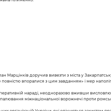
лан Марцінків
доручив вивезти з міста у Закарпатсь
 повністю впоралися з цим завданням» і мер наполіг
оперативній нараді, неодноразово вживши висловлю
палювання міжнаціональної ворожнечі проти ромськ
их організацій України, які опікуються захистом п