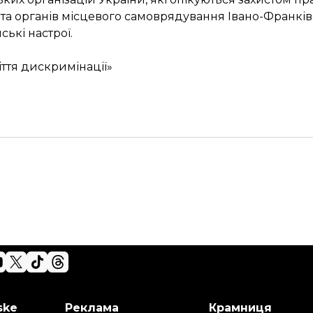
та органів місцевого самоврядування Івано-Франків
ькі настрої.
ття дискримінації»
ske
Реклама
Крамниця