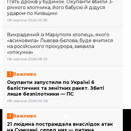
П’ять дронів у будинок. Окупанти вбили 3-
річного хлопчика, його бабусю й дідуся
ударом по Київщині
08 серпня 2026 09:28
Викрадений із Маріуполя хлопець, якого
«всиновила» Львова-Бєлова, буде вчитися
на російського прокурора, заявила
«опікунка»
08 серпня 2026 08:23
Важливо
Окупанти запустили по Україні 6
балістичних та зенітних ракет. Збиті
лише безпілотники — ПС
08 серпня 2026 09:06
Важливо
Підтримати
21 людина постраждала внаслідок атак
на Сумщині, серед них — дитина