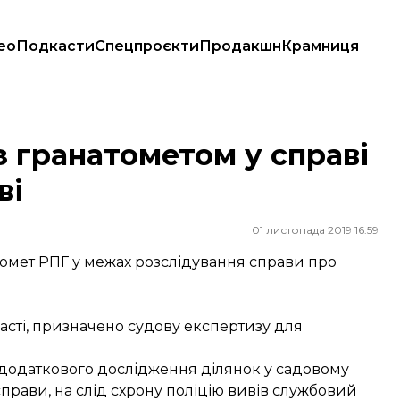
ео
Подкасти
Спецпроєкти
Продакшн
Крамниця
кові
з гранатометом у справі
ві
01 листопада 2019 16:59
омет РПГ у межах розслідування справи про
асті, призначено судову експертизу для
 додаткового дослідження ділянок у садовому
 справи, на слід схрону поліцію вивів службовий