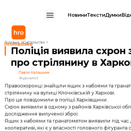
Новини
Тексти
Думки
Від
Поліція виявила схрон з гранатометом у справі про стрілянину в Хар
Головна
Суспільство
Поліція виявила схрон 
про стрілянину в Харко
Павло Калашник
Журналіст
Правоохоронці знайшли ящик з набоями та гранат
стрілянину на вулиці Клочківській у Харкові.
Про це
повідомили
в поліції Харківщини.
Схрон виявили в одному з районів Харківської обл
дослідження вилученої зброї.
Ящик з набоями та гранатометом виявили під час
кооперативі, які є у власності головного фігуранта