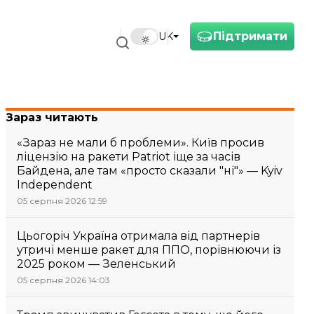
Підтримати
UK
Зараз читають
«Зараз не мали б проблеми». Київ просив
ліцензію на ракети Patriot іще за часів
Байдена, але там «просто сказали "ні"» — Kyiv
Independent
05 серпня 2026 12:59
Цьогоріч Україна отримала від партнерів
утричі менше ракет для ППО, порівнюючи із
2025 роком — Зеленський
05 серпня 2026 14:03