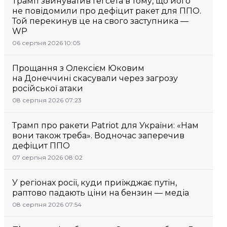
Трамп звинуватив Гегсета в тому, що його
не повідомили про дефіцит ракет для ППО.
Той перекинув це на свого заступника —
WP
06 серпня 2026 10:05
Прощання з Олексієм Юковим
на Донеччині скасували через загрозу
російської атаки
08 серпня 2026 07:23
Трамп про ракети Patriot для України: «Нам
вони також треба». Водночас заперечив
дефіцит ППО
07 серпня 2026 08:02
У регіонах росії, куди приїжджає путін,
раптово падають ціни на бензин — медіа
08 серпня 2026 07:54