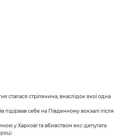
втня
сталася стрілянина
, внаслідок якої одна
ів
підірвав себе
на Південному вокзалі після
иною у Харкові
та вбивством екс-депутата
році.