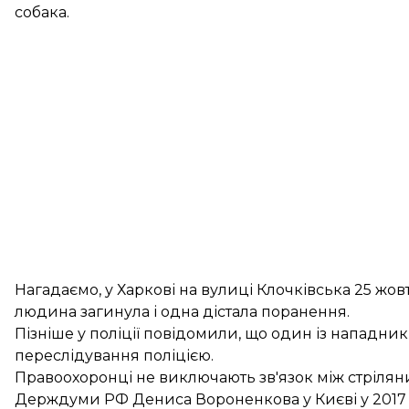
собака.
Нагадаємо, у Харкові на вулиці Клочківська 25 жо
людина загинула і одна дістала поранення.
Пізніше у поліції повідомили, що один із нападник
переслідування поліцією.
Правоохоронці
не виключають зв'язок між стрілян
Держдуми РФ Дениса Вороненкова у Києві у 2017 