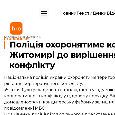
Новини
Тексти
Думки
Від
Поліція охоронятиме кондитерську фабрику у Житомирі до виріше
Головна
Лайфстайл
Поліція охоронятиме к
Житомирі до вирішенн
конфлікту
Національна поліція України охоронятиме терито
рішення корпоративного конфлікту.
«5 січня було укладено та оприлюднено угоду мі
корпоративного конфлікту у судовому порядку. Від
домовленостями кондитерську фабрику залишили п
повідомленні МВС.
Працівники поліції після спільного з представник