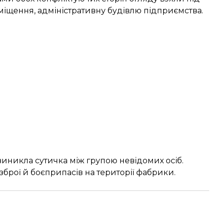
иміщення, адміністративну будівлю підприємства.
 виникла сутичка між групою невідомих осіб.
зброї й боєприпасів на території фабрики.