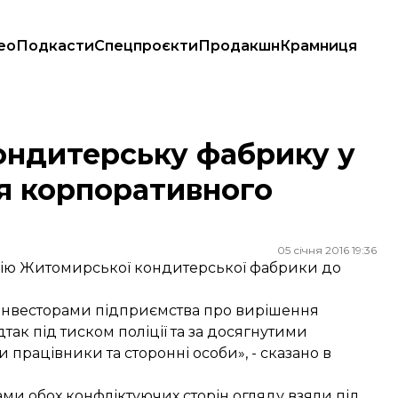
ео
Подкасти
Спецпроєкти
Продакшн
Крамниця
ння корпоративного конфлікту
ондитерську фабрику у
я корпоративного
05 січня 2016 19:36
рію Житомирської кондитерської фабрики до
ж інвесторами підприємства про вирішення
так під тиском поліції та за досягнутими
рацівники та сторонні особи», - сказано в
ами обох конфліктуючих сторін огляду взяли під