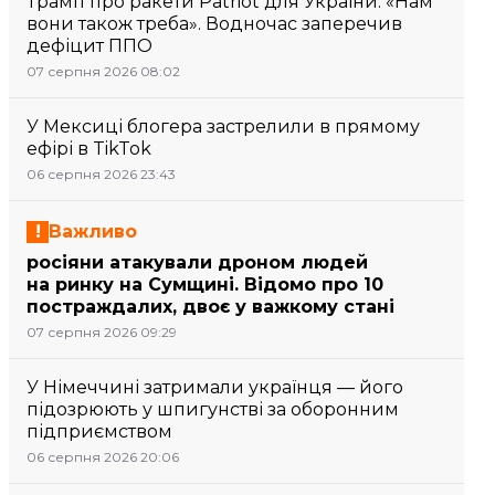
Трамп про ракети Patriot для України: «Нам
вони також треба». Водночас заперечив
дефіцит ППО
07 серпня 2026 08:02
У Мексиці блогера застрелили в прямому
ефірі в TikTok
06 серпня 2026 23:43
Важливо
росіяни атакували дроном людей
на ринку на Сумщині. Відомо про 10
постраждалих, двоє у важкому стані
07 серпня 2026 09:29
У Німеччині затримали українця — його
підозрюють у шпигунстві за оборонним
підприємством
06 серпня 2026 20:06