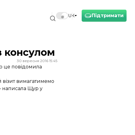
Підтримати
UK
з консулом
30 вересня 2016 15:45
ро це
повідомила
ий візит вимагатимемо
— написала Щур у