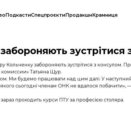
ео
Подкасти
Спецпроєкти
Продакшн
Крамниця
 забороняють зустрітися 
ру Кольченку забороняють зустрітися з консулом. П
комиссии» Татьяна Щур.
сулом. Ми будемо працювати над цим далі. У наступн
, якого сьогодні членам ОНК не вдалося побачити», 
зараз проходить курси ПТУ за професією столяра.