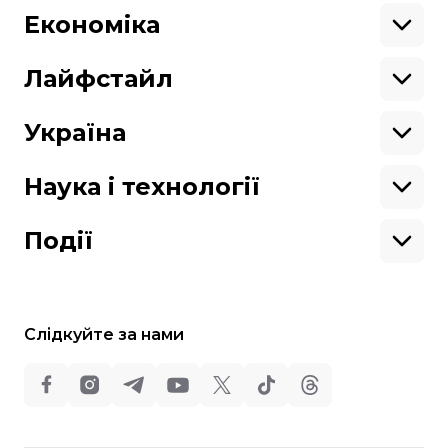
Африка
Закопроєкти
Будь нашим другом
Європа
Персоналії
Економіка
Геополітика
Верховна Рада
Кабінет міністрів
Бізнес
Про hromadske
Вакансії
Реформи
Енергетика
Лайфстайл
Вибори
Особисті фінанси
Команда
Тендери
Корупція
Інфраструктура
Спорт
Контакти
Крамниця
Нерухомість
Кіно
Україна
Структура
Фінансові звіти
Ціни
Музика
Театр
Київ
власності
Наші політики
Подорожі
Регіони
Наука і технології
Реклама
Карта сайту
Книги
Історія
Продакшн
Їжа
Гаджети
ШІ
Події
Космос
IT
Техніка
Слідкуйте за нами
Всі права захищені:
©
Громадське Телебачення
,
2013-2026.
ideil