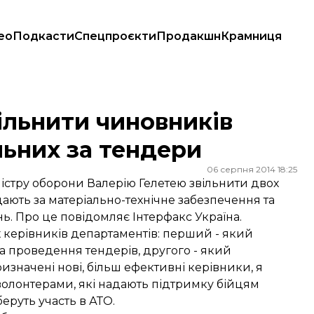
ео
Подкасти
Спецпроєкти
Продакшн
Крамниця
них за тендери
льнити чиновників
льних за тендери
06 серпня 2014 18:25
стру оборони Валерію Гелетею звільнити двох
ідають за матеріально-технічне забезпечення та
нь. Про це повідомляє Інтерфакс Україна.
х керівників департаментів: перший - який
та проведення тендерів, другого - який
ризначені нові, більш ефективні керівники, я
з волонтерами, які надають підтримку бійцям
еруть участь в АТО.