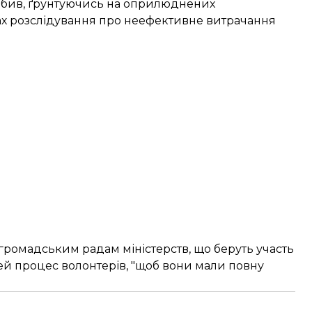
робив, ґрунтуючись на оприлюднених
ах розслідування про неефективне витрачання
ромадським радам міністерств, що беруть участь
цей процес волонтерів, "щоб вони мали повну