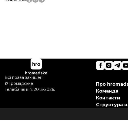
Всі права захищені:
©
Громадське
Про hromad
Телебачення
,
2013-2026.
Команда
Контакти
Структура в