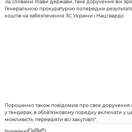
За словами глави держави, таке доручення він з
Генеральною прокуратурою попередніх результат
коштів на забезпечення ЗС України і Нацгвардії.
Порошенко також повідомив про своє доручення г
у тендерах, в обов'язковому порядку включати у 
можливість перевіряти всі закупівлі".
Поділитися
: