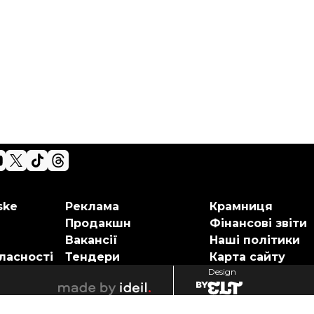
ske
Реклама
Крамниця
Продакшн
Фінансові звіти
Вакансії
Наші політики
ласності
Тендери
Карта сайту
Design
elt
ideil