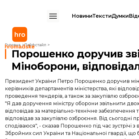
Новини
Тексти
Думки
Від
Порошенко доручив звільнити чиновників Міноборони, відповідаль
Головна
Лайфстайл
Порошенко доручив зві
Міноборони, відповіда
Президент України Петро Порошенко доручив міні
керівників департаментів міністерства, які відпов
проведення тендерів, а також за закупівлю озброє
"Я дав доручення міністру оборони звільнити дво
відповідав за матеріально-технічне забезпечення 
відповідав за закупівлю озброєння. Від сьогодні п
сподіваюся", - сказав Порошенко під час зустрічі 
Збройних сил України та Національної гвардії, що б