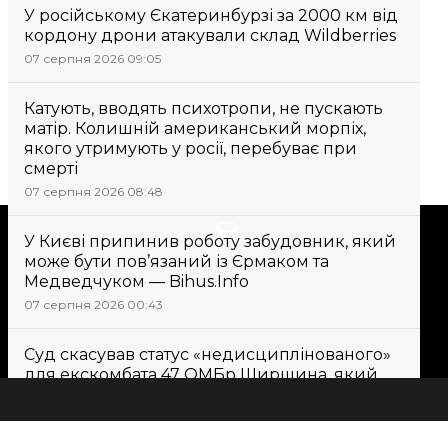
У російському Єкатеринбурзі за 2000 км від
кордону дрони атакували склад Wildberries
07 серпня 2026 09:05
Катують, вводять психотропи, не пускають
матір. Колишній американський морпіх,
якого утримують у росії, перебуває при
смерті
07 серпня 2026 08:48
Підтримати
У Києві припинив роботу забудовник, який
може бути пов’язаний із Єрмаком та
Медведчуком — Bihus.Info
Підтримай hromadske.
07 серпня 2026 00:43
Ми працюємо для тебе та
завдяки тобі. Будь нашим
Суд скасував статус «недисциплінованого»
другом
для екскомбата 47 ОМБр Ширшина, який
заявляв про втрати людей
07 серпня 2026 10:12
Всі новини