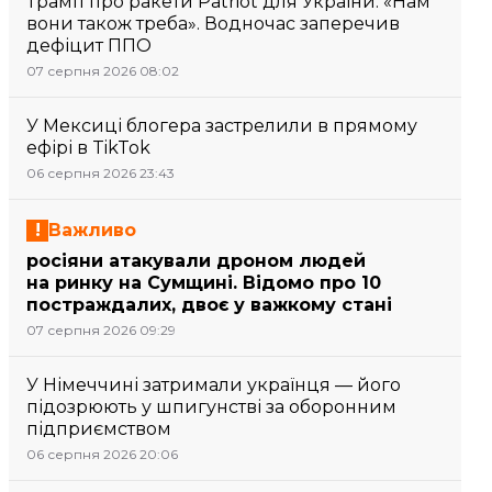
Трамп про ракети Patriot для України: «Нам
вони також треба». Водночас заперечив
дефіцит ППО
07 серпня 2026 08:02
У Мексиці блогера застрелили в прямому
ефірі в TikTok
06 серпня 2026 23:43
Важливо
росіяни атакували дроном людей
на ринку на Сумщині. Відомо про 10
постраждалих, двоє у важкому стані
07 серпня 2026 09:29
У Німеччині затримали українця — його
підозрюють у шпигунстві за оборонним
підприємством
06 серпня 2026 20:06