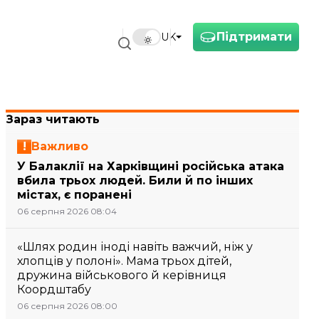
Підтримати
UK
Зараз читають
Важливо
У Балаклії на Харківщині російська атака
вбила трьох людей. Били й по інших
містах, є поранені
06 серпня 2026 08:04
«Шлях родин іноді навіть важчий, ніж у
хлопців у полоні». Мама трьох дітей,
дружина військового й керівниця
Коордштабу
06 серпня 2026 08:00