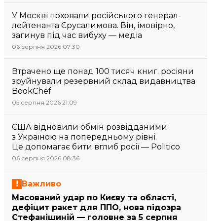
У Москві поховали російського генерал-
лейтенанта Єрусалимова. Він, імовірно,
загинув під час вибуху — медіа
06 серпня 2026 07:30
Втрачено ще понад 100 тисяч книг. росіяни
зруйнували резервний склад видавництва
BookChef
05 серпня 2026 21:09
США відновили обмін розвідданими
з Україною на попередньому рівні.
Це допомагає бити вглиб росії — Politico
06 серпня 2026 08:36
Важливо
Масований удар по Києву та області,
дефіцит ракет для ППО, нова підозра
Стефанішиній — головне за 5 серпня