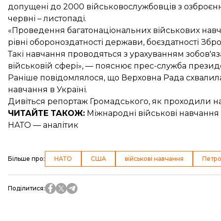
допущені до 2000 військовослужбовців з озброєння
червні – листопаді.
«Проведення багатонаціональних військових нав
рівні обороноздатності держави, боєздатності Збр
Такі навчання проводяться з урахуванням зобов'я
військовій сфері», — пояснює прес-служба презид
Раніше повідомлялося, що Верховна Рада схвалил
навчання в Україні.
Дивіться репортаж Громадського, як проходили
н
ЧИТАЙТЕ ТАКОЖ:
Міжнародні військові навчання
НАТО — аналітик
Більше про
:
НАТО
США
військові навчання
Петр
Поділитися
: