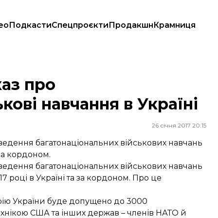
ео
Подкасти
Спецпроєкти
Продакшн
Крамниця
в Україні
аз про
кові навчання в Україні
26 січня 2017 20:15
едення багатонаціональних військових навчань
 за кордоном.
едення багатонаціональних військових навчань
7 році в Україні та за кордоном. Про це
торію України буде допущено до 3000
ехнікою США та інших держав – членів НАТО й