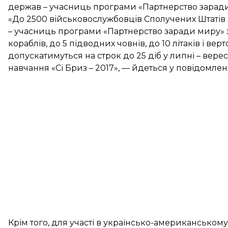
держав – учасниць програми «Партнерство заради
«До 2500 військовослужбовців Сполучених Штатів
– учасниць програми «Партнерство заради миру» з 
кораблів, до 5 підводних човнів, до 10 літаків і вер
допускатимуться на строк до 25 діб у липні – вере
навчання «Сі Бриз – 2017», — йдеться у повідомленн
Крім того, для участі в українсько-американському