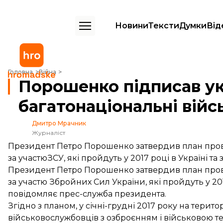
Новини
Тексти
Думки
Від
Порошенко підписав указ про багатонаціональні військові навчання 
Головна
Війна
Порошенко підписав ук
багатонаціональні війсь
Дмитро Мрачник
Журналіст
Президент Петро Порошенко затвердив план пров
за участюЗСУ, які пройдуть у 2017 році в Україні та
Президент Петро Порошенко затвердив план пров
за участю Збройних Сил України, які пройдуть у 201
повідомляє
прес-служба президента.
Згідно з планом, у січні-грудні 2017 року на тери
військовослужбовців з озброєнням і військовою т