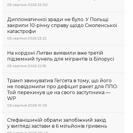
05 серпня 2026 22:00
Дипломатичної зради не було. У Польщі
закрили 10-річну справу щодо Смоленської
катастрофи
05 серпня 2026 23:22
На кордоні Литви виявили вже третій
підземний тунель для мігрантів із Білорусі
05 серпня 2026 22:55
Трамп звинуватив Гегсета в тому, що його
не повідомили про дефіцит ракет для ППО.
Той перекинув це на свого заступника —
WP
06 серпня 2026 10:05
Стефанішиній обрали запобіжний захід
у вигляді застави в 6 мільйонів гривень
06 серпня 2026 09:43