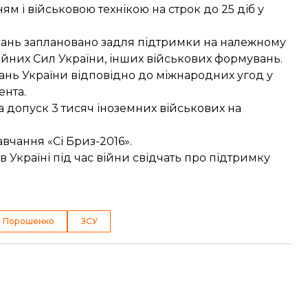
м і військовою технікою на строк до 25 діб у
чань заплановано задля підтримки на належному
ойних Сил України, інших військових формувань.
зань України відповідно до міжнародних угод у
ента.
а допуск
3 тисяч іноземних військових
на
авчання «Сі Бриз-2016»
.
в Україні під час війни свідчать про підтримку
о Порошенко
ЗСУ