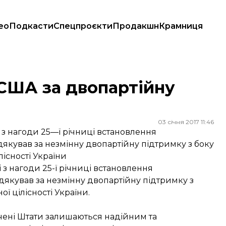
ео
Подкасти
Спецпроєкти
Продакшн
Крамниця
США за двопартійну
03 січня 2017 11:46
з нагоди 25—ї річниці встановлення
якував за незмінну двопартійну підтримку з боку
лісності України
з нагоди 25-ї річниці встановлення
якував за незмінну двопартійну підтримку з
ої цілісності України.
чені Штати залишаються надійним та