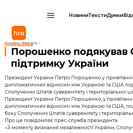
Новини
Тексти
Думки
Від
Порошенко подякував США за двопартійну підтримку України
Головна
Україна
Порошенко подякував 
підтримку України
Президент України Петро Порошенко у привітанні 
дипломатичних відносин між Україною та США под
Сполучених Штатів суверенітету і територіальної ці
Президент України Петро Порошенко, у привітанні 
дипломатичних відносин між Україною та США, под
боку Сполучених Штатів суверенітету і територіальн
Про це
повідомляє
прес-служба президента.
«З моменту визнання незалежності України, Сполу