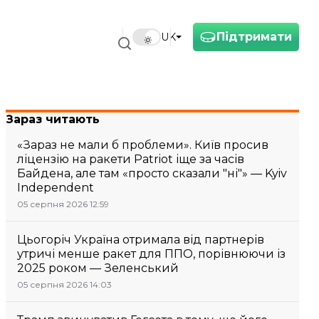
Підтримати
UK
Зараз читають
«Зараз не мали б проблеми». Київ просив
ліцензію на ракети Patriot іще за часів
Байдена, але там «просто сказали "ні"» — Kyiv
Independent
05 серпня 2026 12:59
Цьогоріч Україна отримала від партнерів
утричі менше ракет для ППО, порівнюючи із
2025 роком — Зеленський
05 серпня 2026 14:03