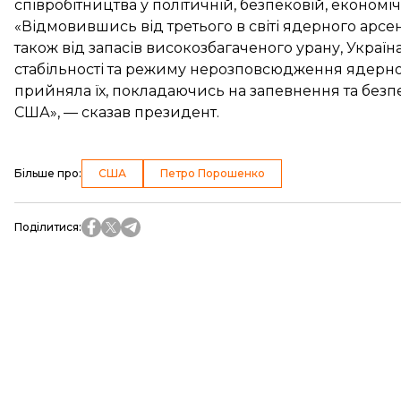
співробітництва у політичній, безпековій, економіч
«Відмовившись від третього в світі ядерного арсе
також від запасів високозбагаченого урану, Україна
стабільності та режиму нерозповсюдження ядерної 
прийняла їх, покладаючись на запевнення та безпек
США», — сказав президент.
Більше про
:
США
Петро Порошенко
Поділитися
: