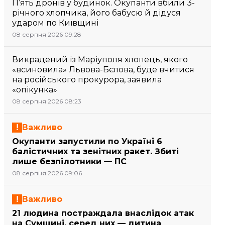
П’ять дронів у будинок. Окупанти вбили 3-
річного хлопчика, його бабусю й дідуся
ударом по Київщині
08 серпня 2026 09:28
Викрадений із Маріуполя хлопець, якого
«всиновила» Львова-Бєлова, буде вчитися
на російського прокурора, заявила
«опікунка»
08 серпня 2026 08:23
Важливо
Окупанти запустили по Україні 6
балістичних та зенітних ракет. Збиті
лише безпілотники — ПС
08 серпня 2026 09:06
Важливо
21 людина постраждала внаслідок атак
на Сумщині, серед них — дитина