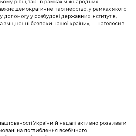
ому рівні, так і в рамках міжнародних
авжнє демократичне партнерство, у рамках якого
допомогу у розбудові державних інститутів,
а зміцненні безпеки нашої країни», — наголосив
лаштованості України й надалі активно розвивати
мовані на поглиблення всебічного