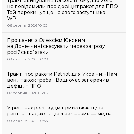
Трамп звинуватив Гегсета в тому, що його
не повідомили про дефіцит ракет для ППО.
Той перекинув це на свого заступника —
WP
06 серпня 2026 10:05
Прощання з Олексієм Юковим
на Донеччині скасували через загрозу
російської атаки
08 серпня 2026 07:23
Трамп про ракети Patriot для України: «Нам
вони також треба». Водночас заперечив
дефіцит ППО
07 серпня 2026 08:02
У регіонах росії, куди приїжджає путін,
раптово падають ціни на бензин — медіа
08 серпня 2026 07:54