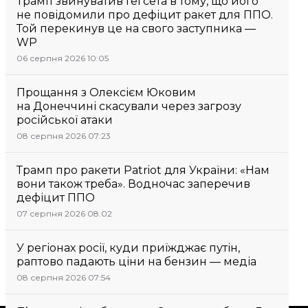
Трамп звинуватив Гегсета в тому, що його
не повідомили про дефіцит ракет для ППО.
Той перекинув це на свого заступника —
WP
06 серпня 2026 10:05
Прощання з Олексієм Юковим
на Донеччині скасували через загрозу
російської атаки
08 серпня 2026 07:23
Трамп про ракети Patriot для України: «Нам
вони також треба». Водночас заперечив
дефіцит ППО
07 серпня 2026 08:02
У регіонах росії, куди приїжджає путін,
раптово падають ціни на бензин — медіа
08 серпня 2026 07:54