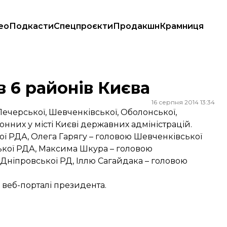
ео
Подкасти
Спецпроєкти
Продакшн
Крамниця
 6 районів Києва
16 серпня 2014 13:34
черської, Шевченківської, Оболонської,
нних у місті Києві державних адміністрацій.
ї РДА, Олега Гарягу – головою Шевченківської
кої РДА, Максима Шкура – головою
 Дніпровської РД, Іллю Сагайдака – головою
 веб-порталі президента
.