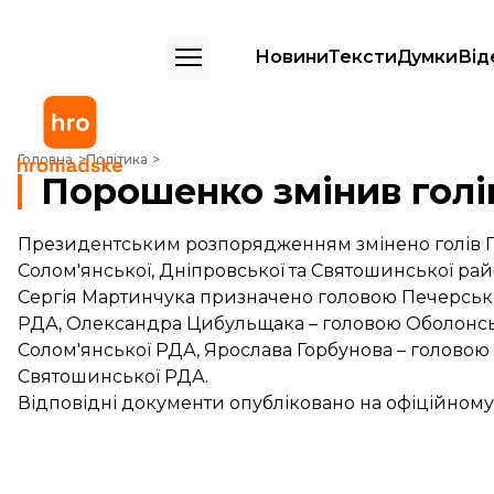
Новини
Тексти
Думки
Від
Порошенко змінив голів 6 районів Києва
Головна
Політика
Порошенко змінив голів
Президентським розпорядженням змінено голів Пе
Солом'янської, Дніпровської та Святошинської райо
Сергія Мартинчука призначено головою Печерсько
РДА, Олександра Цибульщака – головою Оболонсь
Солом'янської РДА, Ярослава Горбунова – головою
Святошинської РДА.
Відповідні документи опубліковано на
офіційному