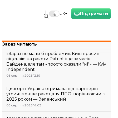
Підтримати
UK
Зараз читають
«Зараз не мали б проблеми». Київ просив
ліцензію на ракети Patriot іще за часів
Байдена, але там «просто сказали "ні"» — Kyiv
Independent
05 серпня 2026 12:59
Цьогоріч Україна отримала від партнерів
утричі менше ракет для ППО, порівнюючи із
2025 роком — Зеленський
05 серпня 2026 14:03