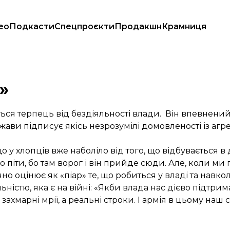
ео
Подкасти
Спецпроєкти
Продакшн
Крамниця
»
ться терпець від бездіяльності влади. Він впевнений
ержави підписує якісь незрозумілі домовленості із аг
 у хлопців вже наболіло від того, що відбувається в 
піти, бо там ворог і він прийде сюди. Але, коли ми 
 оцінює як «піар» те, що робиться у владі та навколо
ьністю, яка є на війні: «Якби влада нас дієво підтри
 захмарні мрії, а реальні строки. І армія в цьому наш