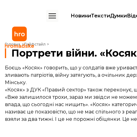
Новини
Тексти
Думки
Від
Портрети війни. «Косяк»
Головна
Лайфстайл
Портрети війни. «Косяк
Боєць «Косяк» говорить, що у солдатів вже уриває
зливають патріотів, війну затягують, а очільник д
Мінську.
«Косяк» з ДУК «Правий сектор» також переконує, що
«Вже залишилося трохи, зараз ми звідси не можемо 
влада, що сьогодні нас нищить». «Косяк» категорично
називає це показовістю, що не має спільного з реал
взяли за два тижні. І це не порожні обіцянки. Це не