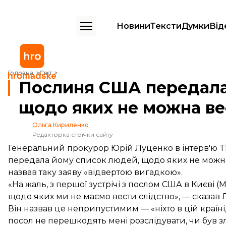
Новини
Тексти
Думки
Від
Послиня США передала мені список людей, щодо яких не можна ве
Головна
Світ
Послиня США передала
щодо яких не можна ве
Ольга Кириленко
Редакторка стрічки сайту
Генеральний прокурор Юрій Луценко в інтерв'ю T
передала йому список людей, щодо яких не можн
назвав таку заяву «відвертою вигадкою».
«На жаль, з першої зустрічі з послом США в Києві 
щодо яких ми не маємо вести слідство», — сказав 
Він назвав це неприпустимим — «ніхто в цій країні
посол не перешкодять мені розслідувати, чи був з