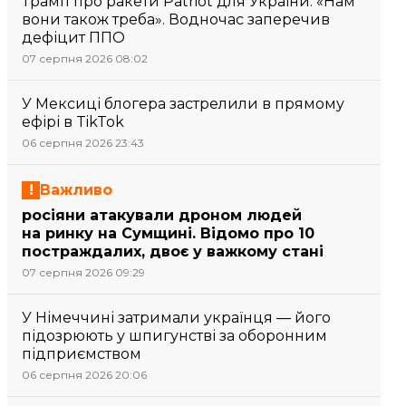
Трамп про ракети Patriot для України: «Нам
вони також треба». Водночас заперечив
дефіцит ППО
07 серпня 2026 08:02
У Мексиці блогера застрелили в прямому
ефірі в TikTok
06 серпня 2026 23:43
Важливо
росіяни атакували дроном людей
на ринку на Сумщині. Відомо про 10
постраждалих, двоє у важкому стані
07 серпня 2026 09:29
У Німеччині затримали українця — його
підозрюють у шпигунстві за оборонним
підприємством
06 серпня 2026 20:06