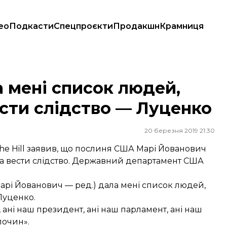
ео
Подкасти
Спецпроєкти
Продакшн
Крамниця
сти слідство — Луценко
 мені список людей,
сти слідство — Луценко
20 березня 2019 21:30
he Hill заявив, що послиня США Марі Йованович
а вести слідство. Державний департамент США
(Марі Йованович — ред.) дала мені список людей,
Луценко.
, ані наш президент, ані наш парламент, ані наш
лочин».