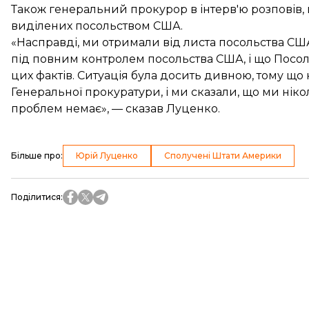
Також генеральний прокурор в інтерв'ю розповів,
виділених посольством США.
«Насправді, ми отримали від листа посольства США,
під повним контролем посольства США, і що Посо
цих фактів. Ситуація була досить дивною, тому що
Генеральної прокуратури, і ми сказали, що ми ніко
проблем немає», — сказав Луценко.
Більше про
:
Юрій Луценко
Сполучені Штати Америки
Поділитися
: