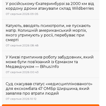
У російському Єкатеринбурзі за 2000 км від
кордону дрони атакували склад Wildberries
07 серпня 2026 09:05
Катують, вводять психотропи, не пускають
матір. Колишній американський морпіх,
якого утримують у росії, перебуває при
смерті
07 серпня 2026 08:48
У Києві припинив роботу забудовник, який
може бути пов’язаний із Єрмаком та
Медведчуком — Bihus.Info
07 серпня 2026 00:43
Суд скасував статус «недисциплінованого»
для екскомбата 47 ОМБр Ширшина, який
заявляв про втрати людей
07 серпня 2026 10:12